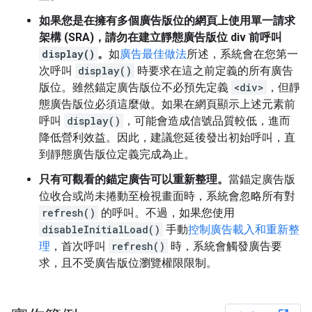
如果您是在擁有多個廣告版位的網頁上使用單一請求
架構 (SRA)，請勿在建立靜態廣告版位 div 前呼叫
display()
。
如
廣告最佳做法
所述，系統會在您第一
次呼叫
display()
時要求在這之前定義的所有廣告
版位。雖然錨定廣告版位不必預先定義
<div>
，但靜
態廣告版位必須這麼做。如果在網頁顯示上述元素前
呼叫
display()
，可能會造成信號品質較低，進而
降低營利效益。因此，建議您延後發出初始呼叫，直
到靜態廣告版位定義完成為止。
只有可觀看的錨定廣告可以重新整理。
當錨定廣告版
位收合或尚未捲動至檢視畫面時，系統會忽略所有對
refresh()
的呼叫。不過，如果您使用
disableInitialLoad()
手動
控制廣告載入和重新整
理
，首次呼叫
refresh()
時，系統會觸發廣告要
求，且不受廣告版位瀏覽權限限制。