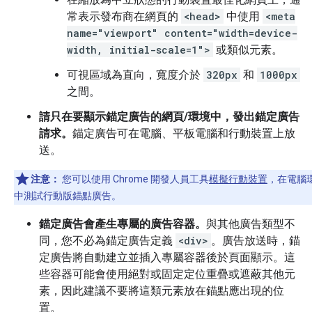
常表示發布商在網頁的
<head>
中使用
<meta
name="viewport" content="width=device-
width, initial-scale=1">
或類似元素。
可視區域為直向，寬度介於
320px
和
1000px
之間。
請只在要顯示錨定廣告的網頁/環境中，發出錨定廣告
請求。
錨定廣告可在電腦、平板電腦和行動裝置上放
送。
注意：
您可以使用 Chrome 開發人員工具
模擬行動裝置
，在電腦
中測試行動版錨點廣告。
錨定廣告會產生專屬的廣告容器。
與其他廣告類型不
同，您不必為錨定廣告定義
<div>
。廣告放送時，錨
定廣告將自動建立並插入專屬容器後於頁面顯示。這
些容器可能會使用絕對或固定定位重疊或遮蔽其他元
素，因此建議不要將這類元素放在錨點應出現的位
置。