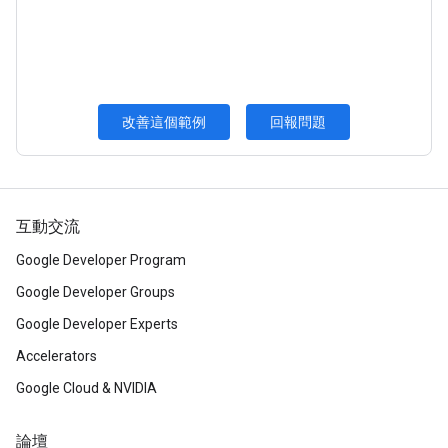
改善這個範例
回報問題
互動交流
Google Developer Program
Google Developer Groups
Google Developer Experts
Accelerators
Google Cloud & NVIDIA
論壇