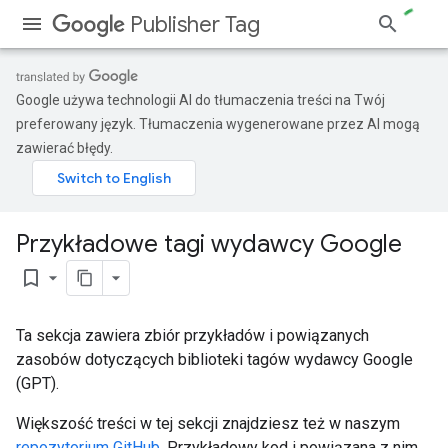
Publisher Tag
Google używa technologii AI do tłumaczenia treści na Twój
preferowany język. Tłumaczenia wygenerowane przez AI mogą
zawierać błędy.
Przykładowe tagi wydawcy Google
bookmark_border
Ta sekcja zawiera zbiór przykładów i powiązanych
zasobów dotyczących biblioteki tagów wydawcy Google
(GPT).
Większość treści w tej sekcji znajdziesz też w naszym
repozytorium GitHub
. Przykładowy kod i powiązana z nim