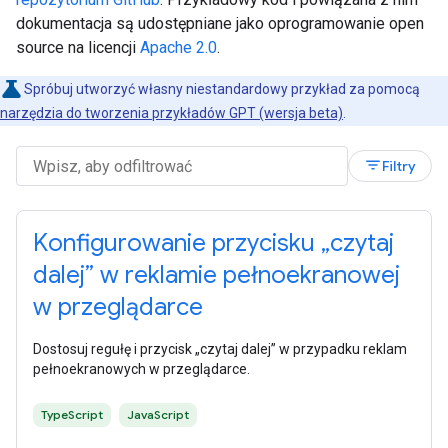
dokumentacja są udostępniane jako oprogramowanie open
source na licencji
Apache 2.0
.
Spróbuj utworzyć własny niestandardowy przykład za pomocą
narzędzia do tworzenia przykładów GPT (wersja beta)
.
filter_list
Filtry
Konfigurowanie przycisku „czytaj
dalej” w reklamie pełnoekranowej
w przeglądarce
Dostosuj regułę i przycisk „czytaj dalej” w przypadku reklam
pełnoekranowych w przeglądarce.
TypeScript
JavaScript