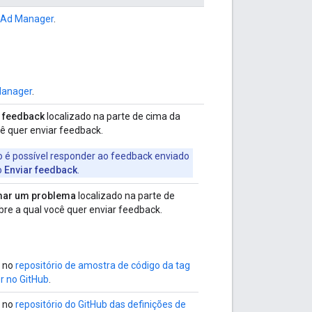
 Ad Manager
.
Manager
.
r feedback
localizado na parte de cima da
ê quer enviar feedback.
o é possível responder ao feedback enviado
o
Enviar feedback
.
mar um problema
localizado na parte de
bre a qual você quer enviar feedback.
 no
repositório de amostra de código da tag
r no GitHub
.
 no
repositório do GitHub das definições de