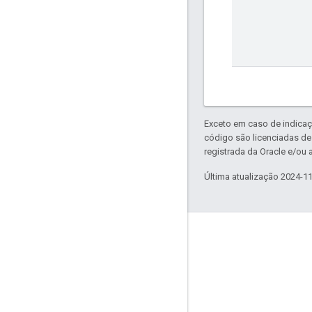
Exceto em caso de indicaç
código são licenciadas d
registrada da Oracle e/ou a
Última atualização 2024-1
Envolver
Google Developer Program
Google Developer Groups
Google Developer Experts