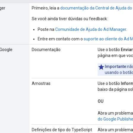
ger
Primeiro, leia a
documentação da Central de Ajuda do
Se você ainda tiver dúvidas ou feedback:
Poste na
Comunidade de Ajuda do Ad Manager
.
Entre em contato com o
suporte ao cliente do Ad 
 Google
Documentação
Use o botão
Envia
página em que voc
Importante
:nã
usando o botã
Amostras
Use o botão
Infor
baixo da página so
OU
Abra um problema
do Google Publishe
Definições de tipo do TypeScript
Abra um problema