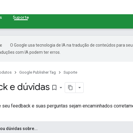
s
Suporte
O Google usa tecnologia de IA na tradução de conteúdos para seu
raduções com IA podem ter erros.
odutos
Google Publisher Tag
Suporte
k e dúvidas
bookmark_border
ue seu feedback e suas perguntas sejam encaminhados corretamen
ou dúvidas sobre...