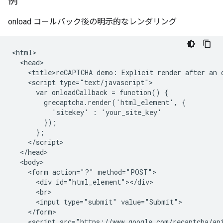
例
onload コールバック後の明示的なレンダリング
<html>

  <head>

    <title>reCAPTCHA demo: Explicit render after an o
    <script type="text/javascript">

      var onloadCallback = function() {

        grecaptcha.render('html_element', {

          'sitekey' : 'your_site_key'

        });

      };

    </script>

  </head>

  <body>

    <form action="?" method="POST">

      <div id="html_element"></div>

      <br>

      <input type="submit" value="Submit">

    </form>

    <script src="https://www.google.com/recaptcha/api