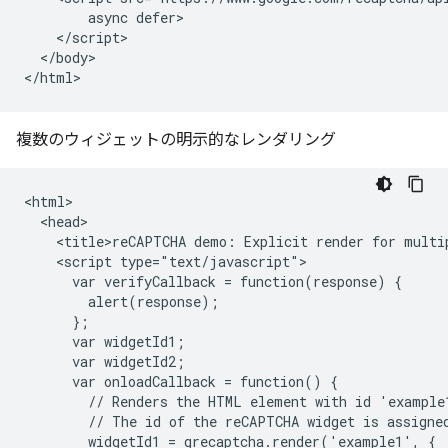
        async defer>

    </script>

  </body>

複数のウィジェットの明示的なレンダリング
<html>

  <head>

    <title>reCAPTCHA demo: Explicit render for multip
    <script type="text/javascript">

      var verifyCallback = function(response) {

        alert(response);

      };

      var widgetId1;

      var widgetId2;

      var onloadCallback = function() {

        // Renders the HTML element with id 'example1
        // The id of the reCAPTCHA widget is assigned
        widgetId1 = grecaptcha.render('example1', {
