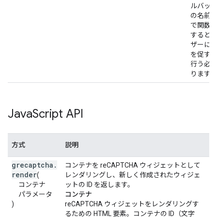
ルバッ
の名前
で関数
すると
ザーに
を促す
行う必
ります。
Java
Script API
方式
説明
grecaptcha
.
コンテナを reCAPTCHA ウィジェットとして
render
(
レンダリングし、新しく作成されたウィジェ
コンテナ
ットの ID を返します。
パラメータ
コンテナ
)
reCAPTCHA ウィジェットをレンダリングす
るための HTML 要素。コンテナの ID（文字