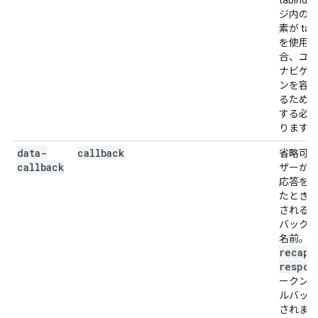
tabind
ジ内の
素が tabi
を使用
合、ユ
ナビゲ
ンを容
るため
する必
ります。
data-
callback
省略可
callback
ザーが
応答を
たとき
される
バック
g
名前。
recapt
respon
ークン
ルバッ
されま