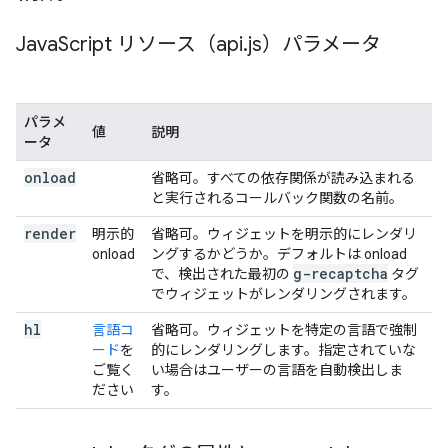
Java
Script リソース（api
.
js）パラメータ
パラメ
値
説明
ータ
onload
省略可。すべての依存関係が読み込まれる
と実行されるコールバック関数の名前。
render
明示的
省略可。ウィジェットを明示的にレンダリ
onload
ングするかどうか。デフォルトは onload
g-recaptcha
で、検出された最初の
タグ
でウィジェットがレンダリングされます。
hl
言語コ
省略可。ウィジェットを特定の言語で強制
ード
を
的にレンダリングします。指定されていな
ご覧く
い場合はユーザーの言語を自動検出しま
ださい
す。