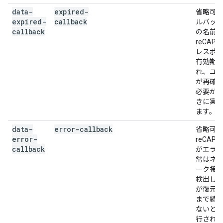
data-
expired-
省略可
expired-
callback
ルバッ
callback
の名前
reCAPT
レスポ
有効期
れ、ユ
が再確
必要が
きに実
ます。
data-
error-callback
省略可
error-
reCAPT
callback
がエラ
常はネ
ーク接
検出し
が復元
まで続
ないと
行され