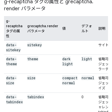
g-recaptcha タグの属性と grecaptcha
.
render パラメータ
g-
recaptcha
grecaptcha.render
デフォ
値
説明
タグの属
パラメータ
ルト
性
data-
sitekey
サイト
sitekey
data-
theme
dark
light
省略可
theme
light
ジェッ
ラーテ
data-
size
compact
normal
省略可
size
normal
ジェッ
イズ
data-
tabindex
0
省略可
tabindex
ジェッ
ャレン