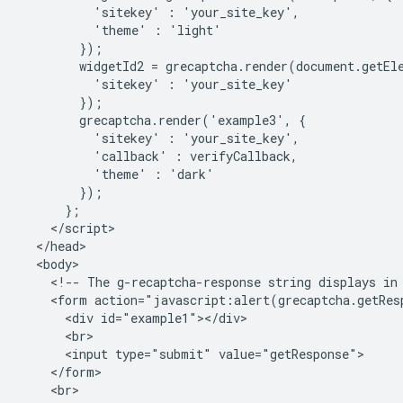
          'sitekey' : 'your_site_key',

          'theme' : 'light'

        });

        widgetId2 = grecaptcha.render(document.getEle
          'sitekey' : 'your_site_key'

        });

        grecaptcha.render('example3', {

          'sitekey' : 'your_site_key',

          'callback' : verifyCallback,

          'theme' : 'dark'

        });

      };

    </script>

  </head>

  <body>

    <!-- The g-recaptcha-response string displays in 
    <form action="javascript:alert(grecaptcha.getRes
      <div id="example1"></div>

      <br>

      <input type="submit" value="getResponse">

    </form>

    <br>
