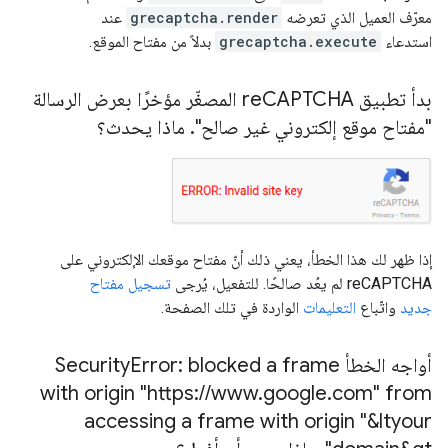
معرّف العميل الذي تعرضه
grecaptcha.render
عند
استدعاء
grecaptcha.execute
بدلاً من مفتاح الموقع.
بدأ تطبيق re
CAPTCHA المصغّر مؤخرًا بعرض الرسالة
"مفتاح موقع إلكتروني غير صالح"
.
ماذا يحدث؟
إذا ظهر لك هذا الخطأ، يعني ذلك أنّ مفتاح موقعك الإلكتروني على
reCAPTCHA لم يعُد صالحًا. للتفعيل، يُرجى
تسجيل مفتاح
جديد
واتّباع
التعليمات
الواردة في تلك الصفحة.
أواجه الخطأ Security
Error: blocked a frame
with origin "https:
/
/
www
.
google
.
com" from
accessing a frame with origin "&ltyour