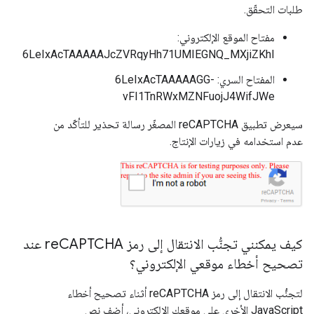
طلبات التحقّق.
مفتاح الموقع الإلكتروني:
6LeIxAcTAAAAAJcZVRqyHh71UMIEGNQ_MXjiZKhI
المفتاح السري: 6LeIxAcTAAAAAGG-
vFI1TnRWxMZNFuojJ4WifJWe
سيعرض تطبيق reCAPTCHA المصغّر رسالة تحذير للتأكّد من
عدم استخدامه في زيارات الإنتاج.
كيف يمكنني تجنُّب الانتقال إلى رمز re
CAPTCHA عند
تصحيح أخطاء موقعي الإلكتروني؟
لتجنُّب الانتقال إلى رمز reCAPTCHA أثناء تصحيح أخطاء
JavaScript الأخرى على موقعك الإلكتروني، أضِف نص