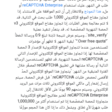
طلب في الشهر، عليك استخدام
reCAPTCHA Enterprise
أو
ملء
هذا النموذج
والانتظار إلى أن تتم الموافقة على الاستثناء. إذا
تجاوز مفتاح الموقع الإلكتروني 1,000 طلب بحث في الثانية، قد
لا تتم معالجة بعض الطلبات. إذا تجاوز مفتاح الموقع الإلكتروني v3
الحصة الشهرية المخصّصة له، قد يتعذّر تنفيذ عملية
`site_verify`، وسيتم عرض نتيجة ثابتة تبلغ 0.9 ورسالة الخطأ
`"Over free quota."` لبقية الشهر. لا تظهر أي مؤشرات
للمستخدمين عندما تتجاوز المواقع الإلكترونية الإصدار 3 الحصة
المخصّصة لها. إذا تجاوز مفتاح الموقع الإلكتروني للإصدار الثاني
من reCAPTCHA الحصة الشهرية، قد تظهر للمستخدمين الرسالة
التالية أو رسالة مشابهة في تطبيق reCAPTCHA المصغّر خلال
الفترة المتبقية من الشهر: `يتجاوز هذا الموقع الإلكتروني الحدّ
الأقصى لحصص طلبات reCAPTCHA.` قبل فرض الحصة، سيتم
إرسال إشعار إلى مالكي الموقع الإلكتروني ثلاث مرات عبر البريد
الإلكتروني، وسيتم منحهم 90 يومًا على الأقل للانتقال إلى
reCAPTCHA Enterprise. تُعتبر مفاتيح المواقع الإلكترونية
متجاوزة للحصة المخصّصة إذا تم استخدام أكثر من 1,000,000
طلب شهريًا لأي نطاق. ويشمل ذلك ما إذا كان هذا الحجم موزّعًا