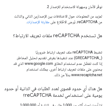
نوفّر الأمان وسهولة الاستخدام للإصدار 2.
لمزيد من المعلومات حول الاختلافات بين الإصدارَين الثاني والثالث
من reCAPTCHA، يُرجى الاطّلاع على
مقارنة الإصدارات
.
هل تستخدم re
CAPTCHA ملفات تعريف الارتباط؟
تضبط reCAPTCHA ملف تعريف ارتباط ضروريًا
(_GRECAPTCHA) عند تنفيذها بغرض تقديم تحليل المخاطر.
إذا كنت تفضّل عدم استخدام النطاق www.google.com الذي قد
يحتوي على ملفات تعريف ارتباط أخرى، يمكنك استخدام
www.recaptcha.net بدلاً من ذلك.
هل هناك أي حدود قصوى لعدد الطلبات في الثانية أو حدود
يومية على استخدامي لخدمة re
CAPTCHA؟
إذا أردت إجراء أكثر من 1,000 طلب في الثانية أو 1,000,000