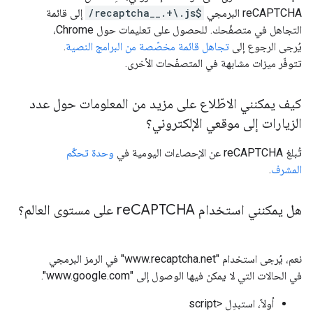
reCAPTCHA البرمجي
/recaptcha__.+\.js$
إلى قائمة
التجاهل في متصفّحك. للحصول على تعليمات حول Chrome،
يُرجى الرجوع إلى
تجاهل قائمة مخصّصة من البرامج النصية
.
تتوفّر ميزات مشابهة في المتصفّحات الأخرى.
كيف يمكنني الاطّلاع على مزيد من المعلومات حول عدد
الزيارات إلى موقعي الإلكتروني؟
تُبلغ reCAPTCHA عن الإحصاءات اليومية في
وحدة تحكّم
المشرف
.
هل يمكنني استخدام re
CAPTCHA على مستوى العالم؟
نعم، يُرجى استخدام "www.recaptcha.net" في الرمز البرمجي
في الحالات التي لا يمكن فيها الوصول إلى "www.google.com".
أولاً، استبدِل <script