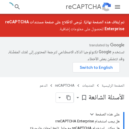
reCAPTCHA
تم إيقاف هذه الصفحة نهائيًا. يُرجى الاطّلاع على
صفحة مستندات reCAPTCHA
Enterprise
للحصول على معلومات إضافية.
تستخدم Google تكنولوجيا الذكاء الاصطناعي لترجمة المحتوى إلى لغتك المفضّلة،
وقد تتضمّن بعض الأخطاء.
الصفحة الرئيسية
المنتجات
reCAPTCHA
الدعم
الأسئلة الشائعة
bookmark_border
على هذه الصفحة
هل يجب استخدام reCAPTCHA Enterprise؟
هل يمكنني استخدام reCAPTCHA مع حلول تابعة لجهات خارجية؟