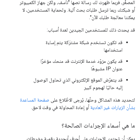
المصغَّر، فربما ظهرت لك رسالة نصها "نأسف، ولكن جهاز الكمبيوتر
أو شبكتك ربما ترسل طلبات بحث آلية. ولحماية المستخدمين، لا
يمكننا معالجة طلبك الآن".
قد يحدث ذلك للمستخدمين الجيدين لعدة أسباب:
قد تكون تستخدم شبكة مشترَكة يتم إساءة
استخدامها
قد يكون مزوّد خدمة الإنترنت قد منحك مؤخرًا
عنوان IP مشبوهًا
قد يتعرّض الموقع الإلكتروني الذي تحاول الوصول
إليه حاليًا لهجوم كبير
لتحديد هذه المشاكل وحلّها، يُرجى الاطّلاع على
صفحة المساعدة
بشأن الزيارات غير العادية
أو إعادة المحاولة في وقت لاحق.
ما هي أسماء الإجراءات الصالحة؟
يمكن أن تحتوي الإجراءات على أحرف أبجدية رقمية وشرطات