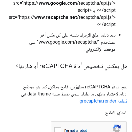
src="https://
www.google.com
/recaptcha/api.js">
</script> بـ <script
src="https://
www.recaptcha.net
/recaptcha/api.js">
</script>
بعد ذلك، طبِّق الإجراء نفسه على كل مكان آخر
يستخدم "www.google.com/recaptcha/‎" على
موقعك الإلكتروني.
هل يمكنني تخصيص أداة re
CAPTCHA أو شارتها؟
نعم، توفّر reCAPTCHA مظهرَين، فاتح وداكن، كما هو موضّح
أدناه. لاختيار مظهر، ما عليك سوى ضبط سمة data-theme في
مَعلمة grecaptcha.render
.
المظهر الفاتح: