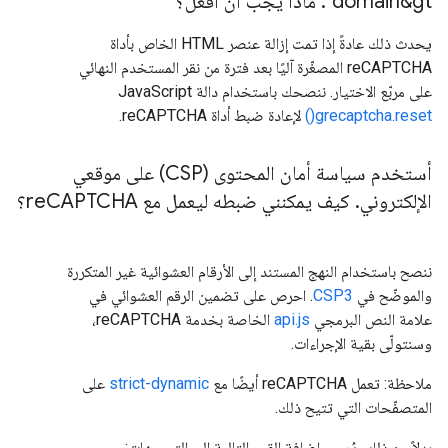
domain&gt"
.
ماذا يجب أن أفعل؟
يحدث ذلك عادةً إذا تمت إزالة عنصر HTML الخاص بأداة
reCAPTCHA المصغّرة آليًا بعد فترة من نقر المستخدم النهائي
على مربّع الاختيار. ننصحك باستخدام دالة JavaScript
grecaptcha.reset()
لإعادة ضبط أداة reCAPTCHA.
أستخدم سياسة أمان المحتوى (CSP) على موقعي
الإلكتروني
.
كيف يمكنني ضبطه ليعمل مع re
CAPTCHA؟
ننصح باستخدام النهج المستند إلى الأرقام العشوائية غير المتكررة
والموضّح في
CSP3
. احرص على تضمين الرقم العشوائي في
علامة النص البرمجي
api.js
الخاصة بخدمة reCAPTCHA،
وسنتولّى بقية الإجراءات.
ملاحظة: تعمل reCAPTCHA أيضًا مع
strict-dynamic
على
المتصفّحات التي تتيح ذلك.
بدلاً من ذلك، يُرجى إضافة القيم التالية إلى التوجيهات: