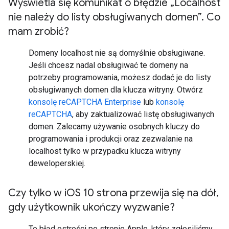
Wyświetla się komunikat o błędzie „Localhost
nie należy do listy obsługiwanych domen”
.
Co
mam zrobić?
Domeny localhost nie są domyślnie obsługiwane.
Jeśli chcesz nadal obsługiwać te domeny na
potrzeby programowania, możesz dodać je do listy
obsługiwanych domen dla klucza witryny. Otwórz
konsolę reCAPTCHA Enterprise
lub
konsolę
reCAPTCHA
, aby zaktualizować listę obsługiwanych
domen. Zalecamy używanie osobnych kluczy do
programowania i produkcji oraz zezwalanie na
localhost tylko w przypadku klucza witryny
deweloperskiej.
Czy tylko w i
OS 10 strona przewija się na dół
,
gdy użytkownik ukończy wyzwanie?
To błąd ostrości po stronie Apple, który zgłosiliśmy