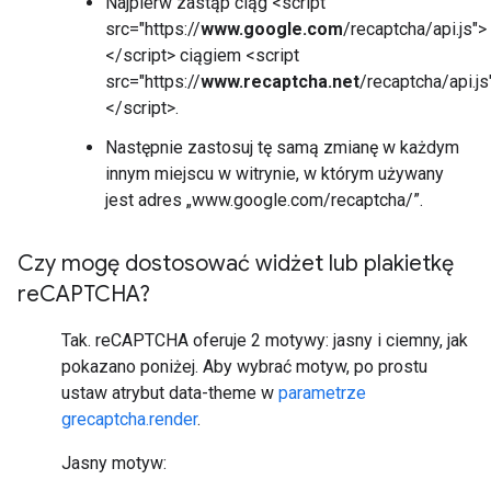
Najpierw zastąp ciąg <script
src="https://
www.google.com
/recaptcha/api.js">
</script> ciągiem <script
src="https://
www.recaptcha.net
/recaptcha/api.js
</script>.
Następnie zastosuj tę samą zmianę w każdym
innym miejscu w witrynie, w którym używany
jest adres „www.google.com/recaptcha/”.
Czy mogę dostosować widżet lub plakietkę
re
CAPTCHA?
Tak. reCAPTCHA oferuje 2 motywy: jasny i ciemny, jak
pokazano poniżej. Aby wybrać motyw, po prostu
ustaw atrybut data-theme w
parametrze
grecaptcha.render
.
Jasny motyw: