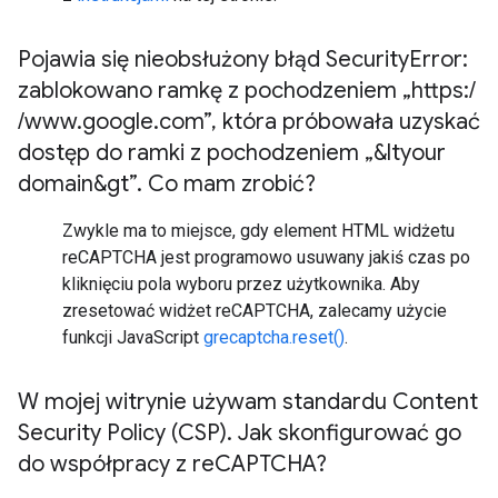
Pojawia się nieobsłużony błąd Security
Error:
zablokowano ramkę z pochodzeniem „https:
/
/
www
.
google
.
com”
,
która próbowała uzyskać
dostęp do ramki z pochodzeniem „&ltyour
domain&gt”
.
Co mam zrobić?
Zwykle ma to miejsce, gdy element HTML widżetu
reCAPTCHA jest programowo usuwany jakiś czas po
kliknięciu pola wyboru przez użytkownika. Aby
zresetować widżet reCAPTCHA, zalecamy użycie
funkcji JavaScript
grecaptcha.reset()
.
W mojej witrynie używam standardu Content
Security Policy (CSP)
.
Jak skonfigurować go
do współpracy z re
CAPTCHA?