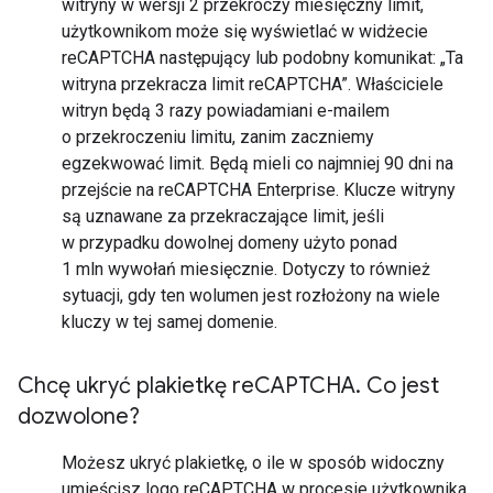
witryny w wersji 2 przekroczy miesięczny limit,
użytkownikom może się wyświetlać w widżecie
reCAPTCHA następujący lub podobny komunikat: „Ta
witryna przekracza limit reCAPTCHA”. Właściciele
witryn będą 3 razy powiadamiani e-mailem
o przekroczeniu limitu, zanim zaczniemy
egzekwować limit. Będą mieli co najmniej 90 dni na
przejście na reCAPTCHA Enterprise. Klucze witryny
są uznawane za przekraczające limit, jeśli
w przypadku dowolnej domeny użyto ponad
1 mln wywołań miesięcznie. Dotyczy to również
sytuacji, gdy ten wolumen jest rozłożony na wiele
kluczy w tej samej domenie.
Chcę ukryć plakietkę re
CAPTCHA
.
Co jest
dozwolone?
Możesz ukryć plakietkę, o ile w sposób widoczny
umieścisz logo reCAPTCHA w procesie użytkownika.