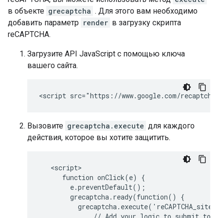
в объекте
grecaptcha
. Для этого вам необходимо
добавить параметр
render
в загрузку скрипта
reCAPTCHA.
Загрузите API JavaScript с помощью ключа
вашего сайта.
Вызовите
grecaptcha.execute
для каждого
действия, которое вы хотите защитить.
   <script>

      function onClick(e) {

        e.preventDefault();

        grecaptcha.ready(function() {

          grecaptcha.execute('reCAPTCHA_site_
              // Add your logic to submit to y