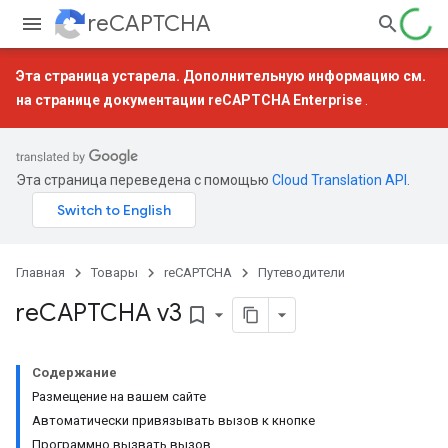
reCAPTCHA
Эта страница устарела. Дополнительную информацию см.
на странице документации
reCAPTCHA Enterprise
.
Эта страница переведена с помощью
Cloud Translation API
.
Главная
Товары
reCAPTCHA
Путеводители
re
CAPTCHA v3
bookmark_border
Содержание
Размещение на вашем сайте
Автоматически привязывать вызов к кнопке
Программно вызвать вызов