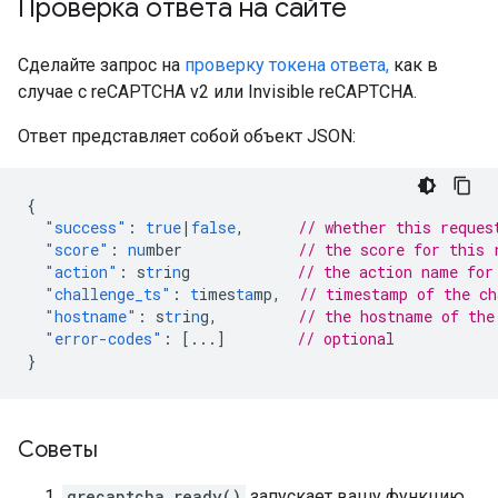
Проверка ответа на сайте
Сделайте запрос на
проверку токена ответа,
как в
случае с reCAPTCHA v2 или Invisible reCAPTCHA.
Ответ представляет собой объект JSON:
{
"success"
:
true
|
false
,
// whether this reques
"score"
:
nu
mber
// the score for this 
"action"
:
s
tr
i
n
g
// the action name for
"challenge_ts"
:
t
imes
ta
mp
,
// timestamp of the c
"hostname"
:
s
tr
i
n
g
,
// the hostname of the
"error-codes"
:
[
...
]
// optional
}
Советы
grecaptcha.ready()
запускает вашу функцию