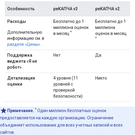
Особенность
реКАПЧА v3
реКАПЧА v2
Расходы
Бесплатно до 1
Бесплатно до 1
миллиона оценок
миллиона
Дополнительную
*
в месяц
оценок в месяц
информацию см. в
*
разделе «Цены»
.
Поддержка
Нет
Да
виджета «Я не
робот»
Детализация
4 уровня (11
Никто
оценки
уровней с
проверкой
безопасности)
*
Примечание.
Один миллион бесплатных оценок
предоставляется на каждую организацию. Ограничение
объединяет использование для всех учетных записей и всех
сайтов.