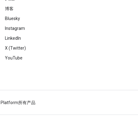
博客
Bluesky
Instagram
LinkedIn
X (Twitter)
YouTube
 Platform
所有产品