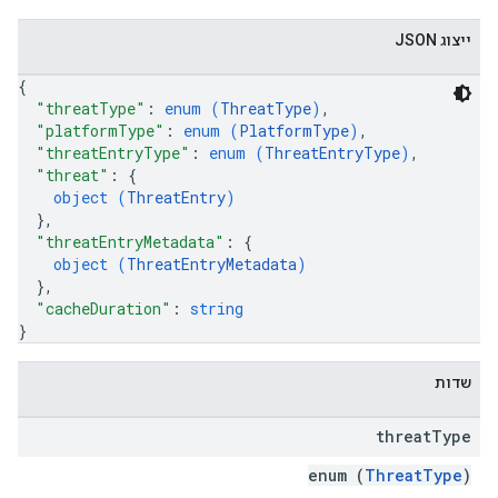
ייצוג JSON
{
"threatType"
: 
enum (
ThreatType
)
,
"platformType"
: 
enum (
PlatformType
)
,
"threatEntryType"
: 
enum (
ThreatEntryType
)
,
"threat"
: 
{
object (
ThreatEntry
)
}
,
"threatEntryMetadata"
: 
{
object (
ThreatEntryMetadata
)
}
,
"cacheDuration"
: 
string
}
שדות
threat
Type
enum (
ThreatType
)