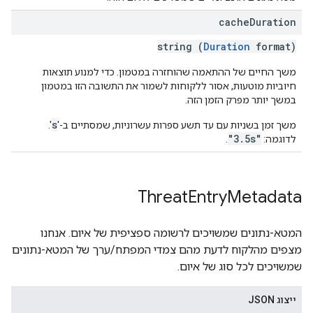
cache
Duration
string (
Duration
format)
משך החיים של ההתאמה שהוחזרה במטמון. כדי למנוע תוצאות
חיוביות מוטעות, אסור ללקוחות לשמור את התשובה הזו במטמון
במשך יותר מפרק הזמן הזה.
s
משך זמן בשניות עם עד תשע ספרות עשרוניות, שמסתיים ב-'
'.
"3.5s"
לדוגמה:
.
Threat
Entry
Metadata
המטא-נתונים שמשויכים לרשומה ספציפית של איום. אנחנו
מצפים מהלקוח לדעת מהם צמדי המפתח/ערך של המטא-נתונים
שמשויכים לכל סוג של איום.
ייצוג JSON