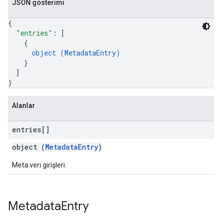
JSON gösterimi
{
"entries"
: 
[
{
object (
MetadataEntry
)
}
]
}
Alanlar
entries[]
object (
MetadataEntry
)
Meta veri girişleri.
Metadata
Entry