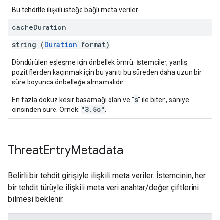
Bu tehditle ilişkili isteğe bağlı meta veriler.
cache
Duration
string (
Duration
format)
Döndürülen eşleşme için önbellek ömrü. İstemciler, yanlış
pozitiflerden kaçınmak için bu yanıtı bu süreden daha uzun bir
süre boyunca önbelleğe almamalıdır.
s
En fazla dokuz kesir basamağı olan ve "
" ile biten, saniye
"3.5s"
cinsinden süre. Örnek:
.
Threat
Entry
Metadata
Belirli bir tehdit girişiyle ilişkili meta veriler. İstemcinin, her
bir tehdit türüyle ilişkili meta veri anahtar/değer çiftlerini
bilmesi beklenir.