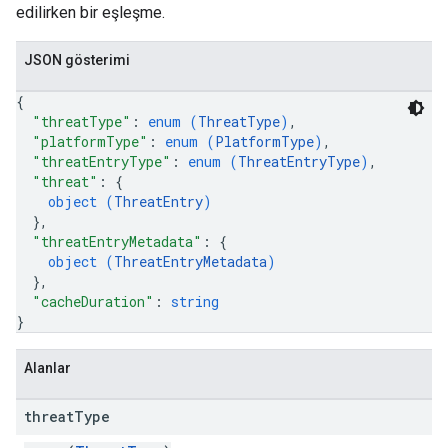
edilirken bir eşleşme.
JSON gösterimi
{
"threatType"
: 
enum (
ThreatType
)
,
"platformType"
: 
enum (
PlatformType
)
,
"threatEntryType"
: 
enum (
ThreatEntryType
)
,
"threat"
: 
{
object (
ThreatEntry
)
}
,
"threatEntryMetadata"
: 
{
object (
ThreatEntryMetadata
)
}
,
"cacheDuration"
: 
string
}
Alanlar
threat
Type