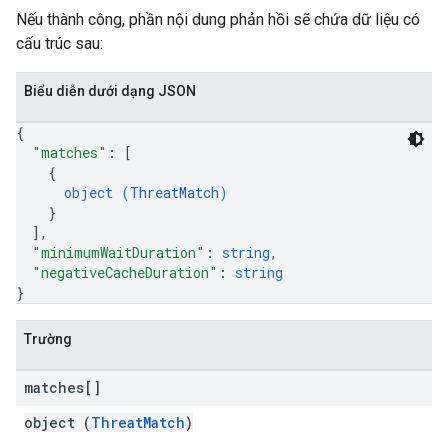
Nếu thành công, phần nội dung phản hồi sẽ chứa dữ liệu có
cấu trúc sau:
Biểu diễn dưới dạng JSON
{
"matches"
: 
[
{
object (
ThreatMatch
)
}
]
,
"minimumWaitDuration"
: 
string
,
"negativeCacheDuration"
: 
string
}
Trường
matches[]
object (
ThreatMatch
)