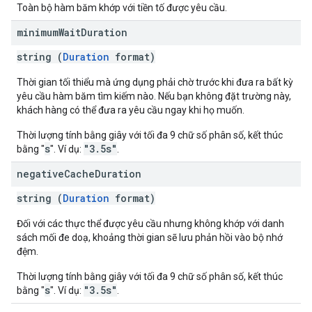
Toàn bộ hàm băm khớp với tiền tố được yêu cầu.
minimum
Wait
Duration
string (
Duration
format)
Thời gian tối thiểu mà ứng dụng phải chờ trước khi đưa ra bất kỳ
yêu cầu hàm băm tìm kiếm nào. Nếu bạn không đặt trường này,
khách hàng có thể đưa ra yêu cầu ngay khi họ muốn.
Thời lượng tính bằng giây với tối đa 9 chữ số phân số, kết thúc
s
"3.5s"
bằng "
". Ví dụ:
.
negative
Cache
Duration
string (
Duration
format)
Đối với các thực thể được yêu cầu nhưng không khớp với danh
sách mối đe doạ, khoảng thời gian sẽ lưu phản hồi vào bộ nhớ
đệm.
Thời lượng tính bằng giây với tối đa 9 chữ số phân số, kết thúc
s
"3.5s"
bằng "
". Ví dụ:
.