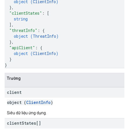
object (
ClientInfo
)
}
,
"clientStates"
: 
[
string
]
,
"threatInfo"
: 
{
object (
ThreatInfo
)
}
,
"apiClient"
: 
{
object (
ClientInfo
)
}
}
Trường
client
object (
ClientInfo
)
Siêu dữ liệu ứng dụng.
client
States[]