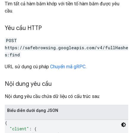
Tìm tất cả hàm băm khớp với tiền tố hàm băm được yêu
cầu.
Yêu cầu HTTP
POST
https://safebrowsing.googleapis.com/v4/fullHashe
s:find
URL sử dụng cú pháp
Chuyển mã gRPC
.
Nội dung yêu cầu
Nội dung yêu cầu chứa dữ liệu có cấu trúc sau:
Biểu diễn dưới dạng JSON
{
"client"
: 
{