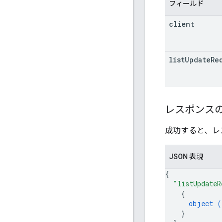
フィールド
client
list
Update
Re
レスポンス
成功すると、レ
JSON 表現
{
"listUpdateR
{
object (
}