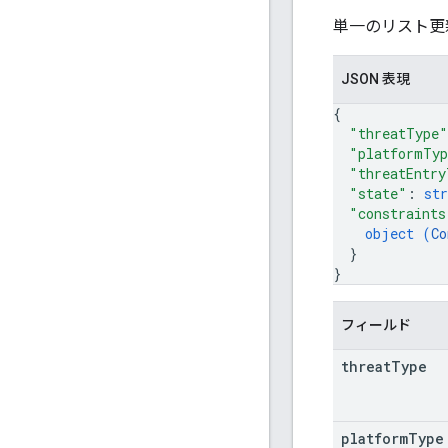
単一のリスト更
JSON 表現
{
"threatType"
"platformTy
"threatEntry
"state"
: 
str
"constraints
object (
Co
}
}
フィールド
threat
Type
platform
Type