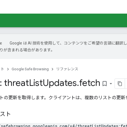
Google は AI 技術を使用して、コンテンツをご希望の言語に翻訳
は誤りが含まれる場合があります。
クト
Google Safe Browsing
リファレンス
 threat
List
Updates
.
fetch
bookmark_border
トの更新を取得します。クライアントは、複数のリストの更新
エスト
/safebrowsing.googleapis.com/v4/threatListUpdates:fe