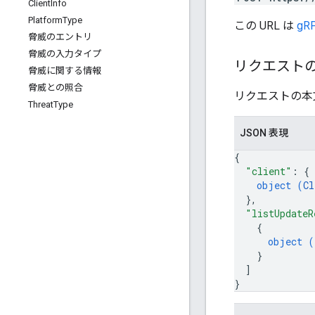
Client
Info
Platform
Type
この URL は
gRP
脅威のエントリ
脅威の入力タイプ
リクエスト
脅威に関する情報
脅威との照合
リクエストの本
Threat
Type
JSON 表現
{
"client"
: 
{
object (
Cl
}
,
"listUpdateR
{
object (
}
]
}