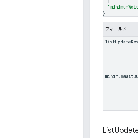
]
,
"minimumWait
}
フィールド
list
Update
Re
minimum
Wait
D
List
Updat