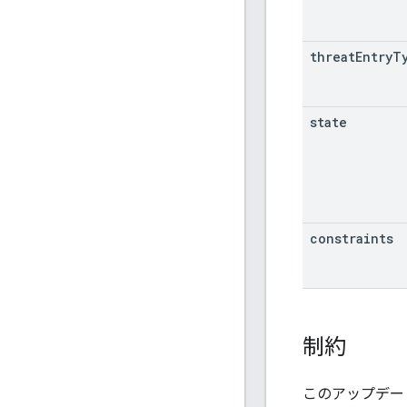
threat
Entry
T
state
constraints
制約
このアップデー