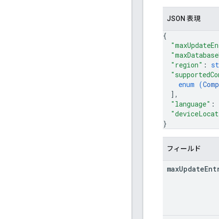
JSON 表現
{
"maxUpdateEn
"maxDatabase
"region"
: 
st
"supportedCo
enum (
Comp
]
,
"language"
: 
"deviceLocat
}
フィールド
max
Update
Ent