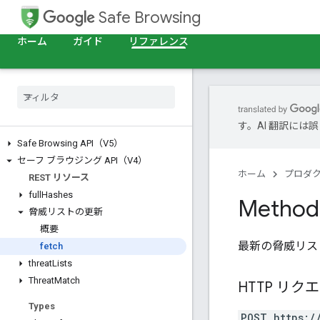
Safe Browsing
ホーム
ガイド
リファレンス
す。AI 翻訳に
Safe Browsing API（V5）
セーフ ブラウジング API（V4）
ホーム
プロダ
REST リソース
full
Hashes
Method:
脅威リストの更新
概要
最新の脅威リス
fetch
threat
Lists
Threat
Match
HTTP リク
Types
POST https:/