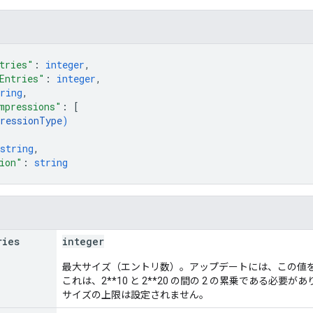
tries"
: 
integer
,
Entries"
: 
integer
,
ring
,
mpressions"
: 
[
ressionType
)
string
,
ion"
: 
string
ries
integer
最大サイズ（エントリ数）。アップデートには、この値
これは、2**10 と 2**20 の間の 2 の累乗である必
サイズの上限は設定されません。