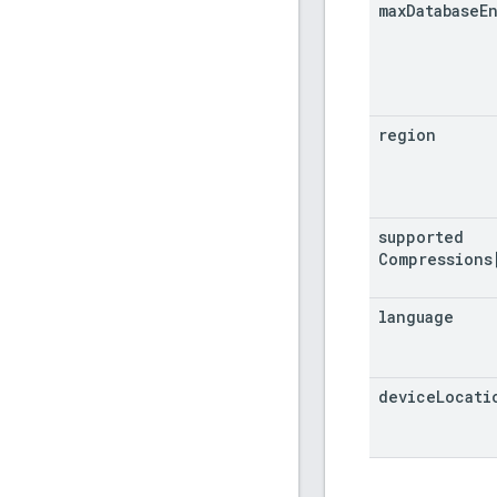
max
Database
E
region
supported
Compressions
language
device
Locati