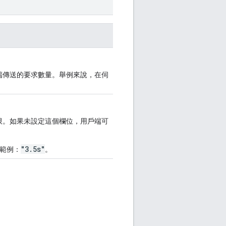
端傳送的要求數量。舉例來說，在伺
限。如果未設定這個欄位，用戶端可
"3.5s"
範例：
。