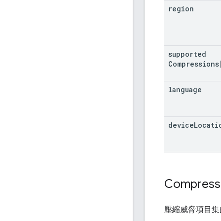
region
supported
Compressions
language
device
Locati
Compress
壓縮威脅項目集