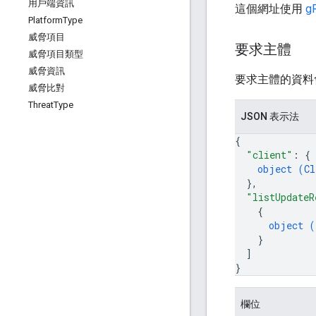
用戶端資訊
這個網址使用
g
Platform
Type
威脅項目
要求主體
威脅項目類型
威脅資訊
要求主體的資料
威脅比對
Threat
Type
JSON 表示法
{
"client"
: 
{
object (
Cl
}
,
"listUpdateR
{
object (
}
]
}
欄位