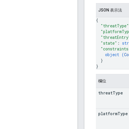
JSON 表示法
{
"threatType"
"platformTy
"threatEntry
"state"
: 
str
"constraints
object (
Co
}
}
欄位
threat
Type
platform
Type