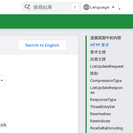
/
這個頁面中的內容
。
HTTP 要求
要求主體
回應主體
ListUpdateRequest
限制
CompressionType
ListUpdateRespon
se
ResponseType
ThreatEntrySet
RawHashes
RawIndices
tch
RiceDeltaEncoding