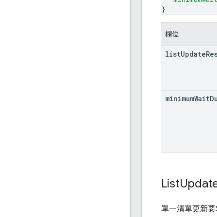
}
欄位
list
Update
Re
minimum
Wait
D
List
Updat
單一清單更新要