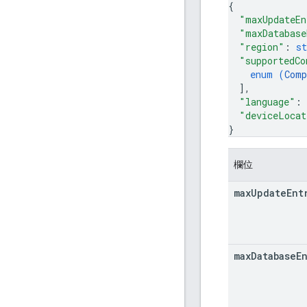
{
"maxUpdateEn
"maxDatabase
"region"
: 
st
"supportedCo
enum (
Comp
]
,
"language"
: 
"deviceLocat
}
欄位
max
Update
Ent
max
Database
E