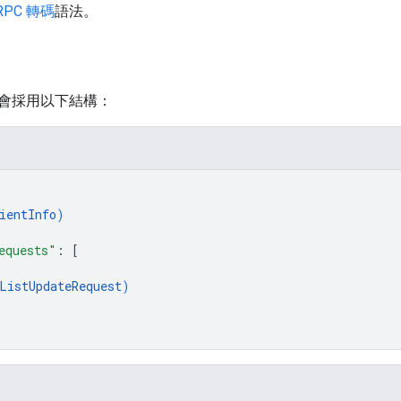
RPC 轉碼
語法。
會採用以下結構：
ientInfo
)
equests"
: 
[
ListUpdateRequest
)