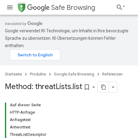
Safe Browsing
Google verwendet KI-Technologie, um Inhalte in Ihre bevorzugte
Sprache zu übersetzen. KI-Übersetzungen können Fehler
enthalten.
Startseite
Produkte
Google Safe Browsing
Referenzen
Method: threat
Lists
.
list
bookmark_border
Auf dieser Seite
HTTP-Anfrage
Anfragetext
Antworttext
ThreatListDescriptor