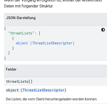
Wenn der Vorgang erfolgreich ist, enthält der Antworttext
Daten mit folgender Struktur:
JSON-Darstellung
{
"threatLists"
: 
[
{
object (
ThreatListDescriptor
)
}
]
}
Felder
threat
Lists[]
object (
ThreatListDescriptor
)
Die Listen, die vom Client heruntergeladen werden können.