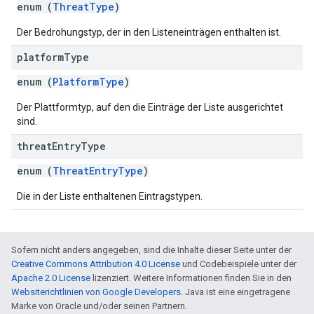
enum (
ThreatType
)
Der Bedrohungstyp, der in den Listeneinträgen enthalten ist.
platform
Type
enum (
PlatformType
)
Der Plattformtyp, auf den die Einträge der Liste ausgerichtet
sind.
threat
Entry
Type
enum (
ThreatEntryType
)
Die in der Liste enthaltenen Eintragstypen.
Sofern nicht anders angegeben, sind die Inhalte dieser Seite unter der
Creative Commons Attribution 4.0 License
und Codebeispiele unter der
Apache 2.0 License
lizenziert. Weitere Informationen finden Sie in den
Websiterichtlinien von Google Developers
. Java ist eine eingetragene
Marke von Oracle und/oder seinen Partnern.