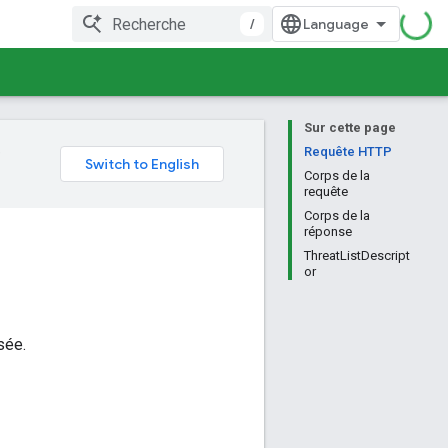
/
Sur cette page
e
Requête HTTP
Corps de la
requête
Corps de la
réponse
ThreatListDescript
or
sée.