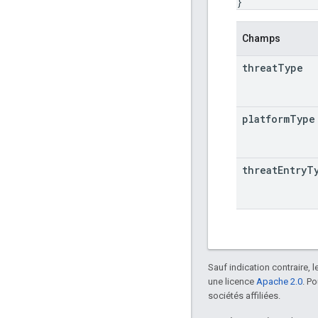
}
Champs
threat
Type
platform
Type
threat
Entry
T
Sauf indication contraire, 
une licence
Apache 2.0
. P
sociétés affiliées.