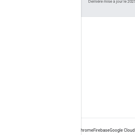
Dernière mise à jour le 202
Connect
Blog Google sur la sécurité en ligne
Forum
Android
Chrome
Firebase
Google Cloud