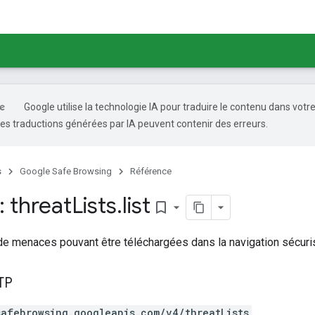
Google utilise la technologie IA pour traduire le contenu dans votr
es traductions générées par IA peuvent contenir des erreurs.
s
Google Safe Browsing
Référence
 threat
Lists
.
list
bookmark_border
 de menaces pouvant être téléchargées dans la navigation sécuri
TP
safebrowsing.googleapis.com/v4/threatLists