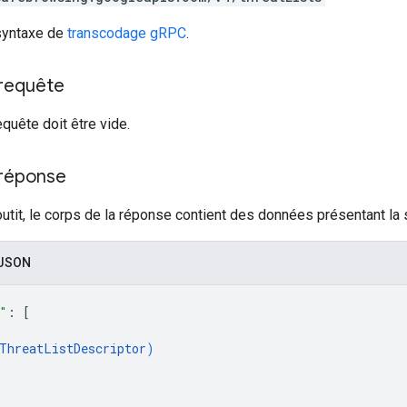
 syntaxe de
transcodage gRPC
.
 requête
equête doit être vide.
 réponse
outit, le corps de la réponse contient des données présentant la s
 JSON
"
: 
[
ThreatListDescriptor
)