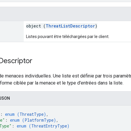
object (
ThreatListDescriptor
)
Listes pouvant être téléchargées par le client.
Descriptor
 de menaces individuelles. Une liste est définie par trois paramè
-forme ciblée par la menace et le type d'entrées dans la liste.
 JSON
: 
enum (
ThreatType
)
,
pe"
: 
enum (
PlatformType
)
,
Type"
: 
enum (
ThreatEntryType
)