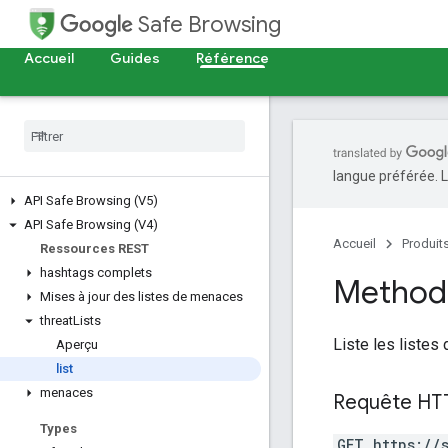
Safe Browsing
Accueil
Guides
Référence
langue préférée. L
API Safe Browsing (V5)
API Safe Browsing (V4)
Accueil
Produit
Ressources REST
hashtags complets
Method:
Mises à jour des listes de menaces
threat
Lists
Liste les listes
Aperçu
list
menaces
Requête HT
Types
GET https://