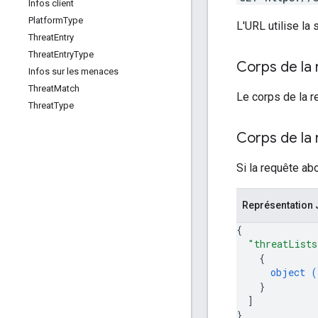
Infos client
Platform
Type
L'URL utilise la
Threat
Entry
Threat
Entry
Type
Corps de la
Infos sur les menaces
Threat
Match
Le corps de la r
Threat
Type
Corps de la
Si la requête ab
Représentation
{
"threatLists
{
object (
}
]
}