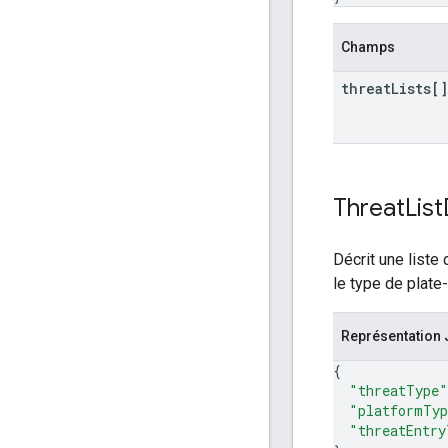
Champs
threat
Lists[]
Threat
List
Décrit une liste
le type de plate
Représentation
{
"threatType"
"platformTy
"threatEntry