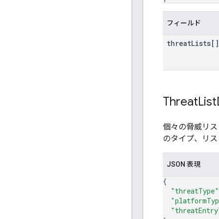
フィールド
threat
Lists[]
Threat
List
個々の脅威リス
のタイプ、リス
JSON 表現
{
"threatType"
"platformTy
"threatEntry