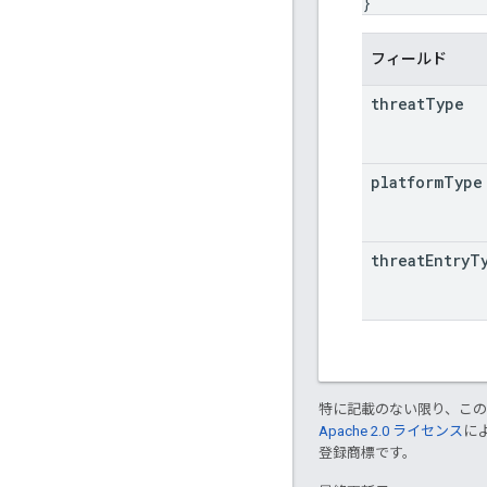
}
フィールド
threat
Type
platform
Type
threat
Entry
T
特に記載のない限り、こ
Apache 2.0 ライセンス
に
登録商標です。