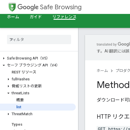
Safe Browsing
ホーム
ガイド
リファレンス
す。AI 翻訳に
Safe Browsing API（V5）
セーフ ブラウジング API（V4）
ホーム
プロダ
REST リソース
full
Hashes
Method:
脅威リストの更新
threat
Lists
ダウンロード可
概要
list
Threat
Match
HTTP リク
Types
GET https://