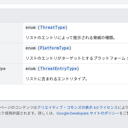
enum (
ThreatType
)
リストのエントリによって提示される脅威の種類。
enum (
PlatformType
)
リストのエントリがターゲットとするプラットフォーム 
ype
enum (
ThreatEntryType
)
リストに含まれるエントリタイプ。
のページのコンテンツは
クリエイティブ・コモンズの表示 4.0 ライセンス
によ
より使用許諾されます。詳しくは、
Google Developers サイトのポリシー
をご覧