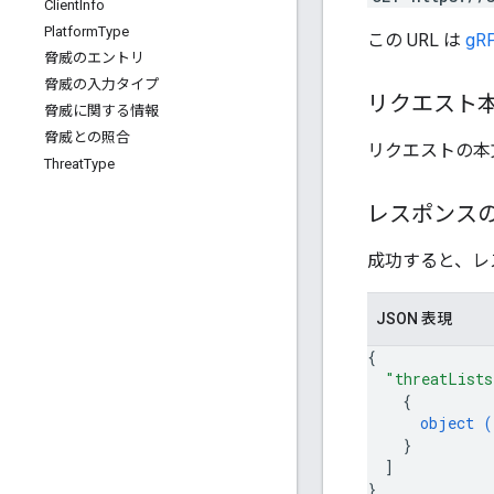
Client
Info
Platform
Type
この URL は
gRP
脅威のエントリ
脅威の入力タイプ
リクエスト
脅威に関する情報
脅威との照合
リクエストの本
Threat
Type
レスポンス
成功すると、レ
JSON 表現
{
"threatLists
{
object (
}
]
}