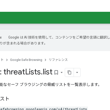
Google は AI 技術を使用して、コンテンツをご希望の言語に翻訳
は誤りが含まれる場合があります。
クト
Google Safe Browsing
リファレンス
 threat
Lists
.
list
bookmark_border
能なセーフ ブラウジングの脅威リストを一覧表示します。
エスト
safebrowsing.googleapis.com/v4/threatLists