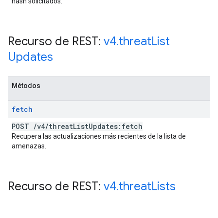
hash solicitados.
Recurso de REST:
v4
.
threat
List
Updates
Métodos
fetch
POST
/
v4
/
threat
List
Updates:fetch
Recupera las actualizaciones más recientes de la lista de
amenazas.
Recurso de REST:
v4
.
threat
Lists