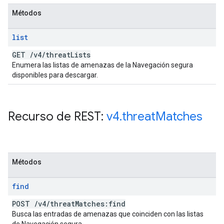
Métodos
list
GET
/
v4
/
threat
Lists
Enumera las listas de amenazas de la Navegación segura
disponibles para descargar.
Recurso de REST:
v4
.
threat
Matches
Métodos
find
POST
/
v4
/
threat
Matches:find
Busca las entradas de amenazas que coinciden con las listas