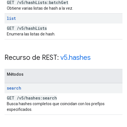
GET
/
v5
/
hash
Lists:batch
Get
Obtiene varias listas de hash a la vez.
list
GET
/
v5
/
hash
Lists
Enumera las listas de hash.
Recurso de REST:
v5
.
hashes
Métodos
search
GET
/
v5
/
hashes:search
Busca hashes completos que coincidan con los prefijos
especificados.