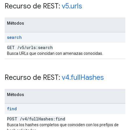
Recurso de REST:
v5
.
urls
Métodos
search
GET
/
v5
/
urls:search
Busca URLs que coincidan con amenazas conocidas.
Recurso de REST:
v4
.
full
Hashes
Métodos
find
POST
/
v4
/
full
Hashes:find
Busca los hashes completos que coinciden con los prefijos de