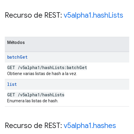
Recurso de REST:
v5alpha1
.
hash
Lists
Métodos
batch
Get
GET
/
v5alpha1
/
hash
Lists:batch
Get
Obtiene varias listas de hash a la vez.
list
GET
/
v5alpha1
/
hash
Lists
Enumera las listas de hash.
Recurso de REST:
v5alpha1
.
hashes