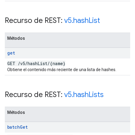
Recurso de REST:
v5
.
hash
List
Métodos
get
GET
/
v5
/
hash
List
/
{name}
Obtiene el contenido más reciente de una lista de hashes.
Recurso de REST:
v5
.
hash
Lists
Métodos
batch
Get