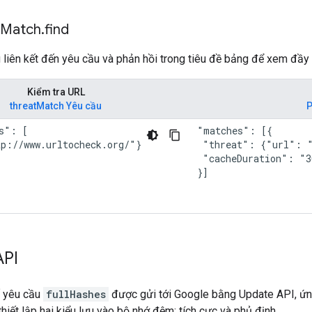
Match
.
find
iên kết đến yêu cầu và phản hồi trong tiêu đề bảng để xem đầy 
Kiểm tra URL
threatMatch Yêu cầu
P
s": [

"matches": [{

p://www.urltocheck.org/"}

 "threat": {"url": "
 "cacheDuration": "3
}]
API
ố yêu cầu
fullHashes
được gửi tới Google bằng Update API, ứn
hiết lập hai kiểu lưu vào bộ nhớ đệm: tích cực và phủ định.