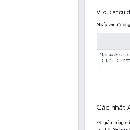
Ví dụ: should
Nhấp vào đường l
"threatEntrie
 {"url": "htt
]
Cập nhật 
Để giảm tổng s
cục bộ. API này t