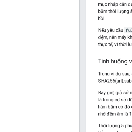
mục nhập cần đ
băm thời lượng 
hồi .
Nếu yêu cầu
fu
đệm, nên máy kh
thực tế, vì thời
Tình huống v
Trong ví dụ sau,
SHA256(url).subs
Bây giờ, giả sử
là trong cơ sở d
hàm băm có độ d
nhớ đệm âm là 1 
Thời lượng 5 ph