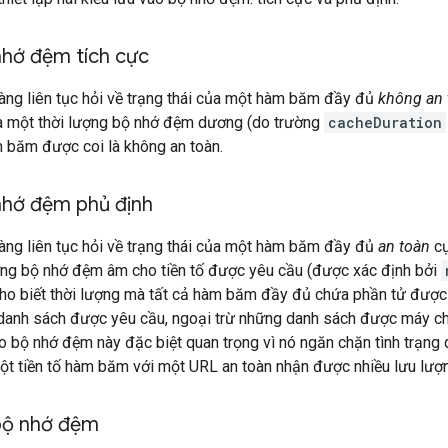
nhớ đệm tích cực
àng liên tục hỏi về trạng thái của một hàm băm đầy đủ
không an 
a một thời lượng bộ nhớ đệm dương (do trường
cacheDuration
m băm được coi là không an toàn.
nhớ đệm phủ định
àng liên tục hỏi về trạng thái của một hàm băm đầy đủ
an toàn
cụ
ượng bộ nhớ đệm âm cho tiền tố được yêu cầu (được xác định bởi
ho biết thời lượng mà tất cả hàm băm đầy đủ chứa phần tử được 
 danh sách được yêu cầu, ngoại trừ những danh sách được máy ch
ào bộ nhớ đệm này đặc biệt quan trọng vì nó ngăn chặn tình trạng q
ột tiền tố hàm băm với một URL an toàn nhận được nhiều lưu lượn
bộ nhớ đệm