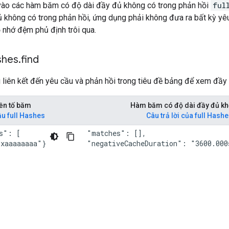
 vào các hàm băm có độ dài đầy đủ không có trong phản hồi
ful
ủ không có trong phản hồi, ứng dụng phải không đưa ra bất kỳ y
ộ nhớ đệm phủ định trôi qua.
shes
.
find
iên kết đến yêu cầu và phản hồi trong tiêu đề bảng để xem đầy 
ền tố băm
Hàm băm có độ dài đầy đủ kh
u full Hashes
Câu trả lời của full Hash
s": [

"matches": [],

xaaaaaaaa"}

"negativeCacheDuration": "3600.000