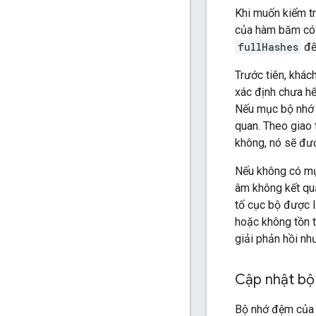
Khi muốn kiểm tr
của hàm băm có 
fullHashes
đế
Trước tiên, khá
xác định chưa h
Nếu mục bộ nhớ 
quan. Theo giao 
không, nó sẽ đượ
Nếu không có mụ
âm không kết qu
tố cục bộ được 
hoặc không tồn t
giải phản hồi nh
Cập nhật bộ
Bộ nhớ đệm của 