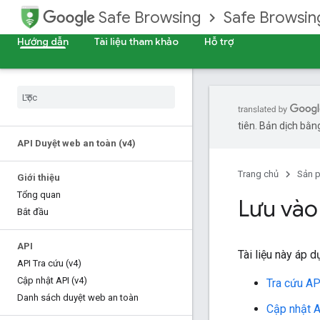
Safe Browsing
Safe Browsing
Hướng dẫn
Tài liệu tham khảo
Hỗ trợ
tiên. Bản dịch bằng
API Duyệt web an toàn (v4)
Trang chủ
Sản 
Giới thiệu
Tổng quan
Lưu vào
Bắt đầu
API
Tài liệu này áp 
API Tra cứu (v4)
Cập nhật API (v4)
Tra cứu AP
Danh sách duyệt web an toàn
Cập nhật A