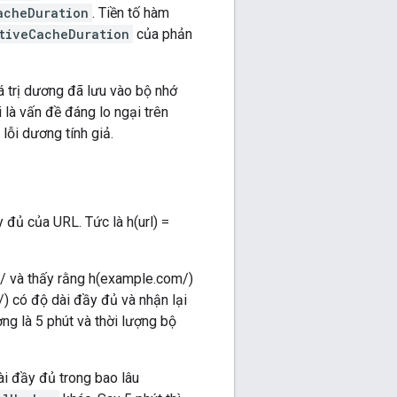
acheDuration
. Tiền tố hàm
tiveCacheDuration
của phản
á trị dương đã lưu vào bộ nhớ
à vấn đề đáng lo ngại trên
lỗi dương tính giả.
 đủ của URL. Tức là h(url) =
/ và thấy rằng h(example.com/)
) có độ dài đầy đủ và nhận lại
g là 5 phút và thời lượng bộ
i đầy đủ trong bao lâu