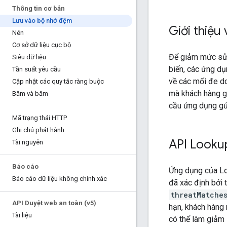
Thông tin cơ bản
Lưu vào bộ nhớ đệm
Giới thiệu
Nén
Cơ sở dữ liệu cục bộ
Để giảm mức sử 
Siêu dữ liệu
biến, các ứng d
Tần suất yêu cầu
về các mối đe d
Cập nhật các quy tắc ràng buộc
mà khách hàng g
Băm và băm
cầu ứng dụng gửi
Mã trạng thái HTTP
Ghi chú phát hành
API Looku
Tài nguyên
Báo cáo
Ứng dụng của L
Báo cáo dữ liệu không chính xác
đã xác định bởi 
threatMatche
API Duyệt web an toàn (v5)
hạn, khách hàng
Tài liệu
có thể làm giảm