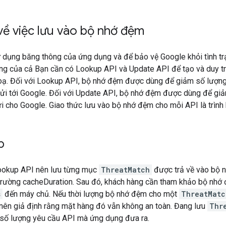
 về việc lưu vào bộ nhớ đệm
dụng băng thông của ứng dụng và để bảo vệ Google khỏi tình trạ
ụng của cả Bạn cần có Lookup API và Update API để tạo và duy tr
oạ. Đối với Lookup API, bộ nhớ đệm được dùng để giảm số lượn
ửi tới Google. Đối với Update API, bộ nhớ đệm được dùng để gi
 cho Google. Giao thức lưu vào bộ nhớ đệm cho mỗi API là trình
p
ookup API nên lưu từng mục
ThreatMatch
được trả về vào bộ n
trường cacheDuration. Sau đó, khách hàng cần tham khảo bộ nhớ 
s
đến máy chủ. Nếu thời lượng bộ nhớ đệm cho một
ThreatMatc
 nên giả định rằng mặt hàng đó vẫn không an toàn. Đang lưu
Thr
 số lượng yêu cầu API mà ứng dụng đưa ra.