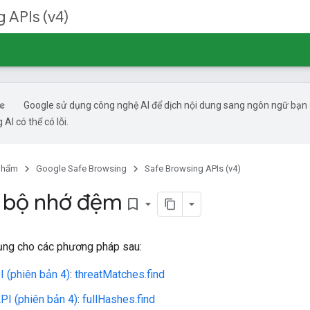
 APIs (v4)
Google sử dụng công nghệ AI để dịch nội dung sang ngôn ngữ bạn
 AI có thể có lỗi.
phẩm
Google Safe Browsing
Safe Browsing APIs (v4)
 bộ nhớ đệm
bookmark_border
dụng cho các phương pháp sau:
I (phiên bản 4)
:
threatMatches.find
PI (phiên bản 4)
:
fullHashes.find