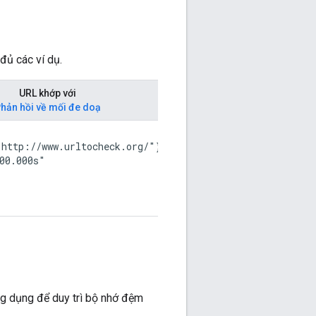
đủ các ví dụ.
URL khớp với
Hành vi lưu vào b
hản hồi về mối đe doạ
đệm
So khớp.
http://www.urltocheck.org/"},

Khách hàng phải đợi 
00.000s"

trước khi gửi yêu cầu
threatMatches
mới
trong đó có URL
http://www.urltochec
g dụng để duy trì bộ nhớ đệm