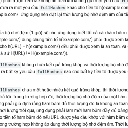
 phải được xem là không an toàn khi không gửi một yêu cầu
fu
 đưa ra một yêu cầu
fullHashes
khác cho tiền tố h(example.com/
mple.com/. Ứng dụng nên đặt lại thời lượng bộ nhớ đệm âm của t
ủa bộ nhớ đệm (1 giờ) sẽ cho ứng dụng biết tất cả các hàm băm 
ple.com/) dùng chung tiền tố h(example.com/) phải được xem là a
 cho h(URL) = h(example.com/) đều phải được xem là an toàn, và
iả sử H(URL) != H(example.com/)).
ullHashes
không chứa kết quả trùng khớp và thời lượng bộ nhớ 
ra bất kỳ yêu cầu
fullHashes
nào cho bất kỳ tiền tố được yêu 
ullHashes
chứa một hoặc nhiều kết quả trùng khớp, thì thời lư
trả lời. Trong trường hợp đó, thời lượng bộ nhớ đệm của một hà
ng phải giả định rằng hàm băm đủ thời lượng đó là không an toà
hời lượng trôi qua, ứng dụng phải làm mới hàm băm đầy đủ bằng
o tiền tố hàm băm đó nếu URL được yêu cầu khớp với hàm băm đ
rong trường hợp không áp dụng thời lượng bộ nhớ đệm âm. Thời 