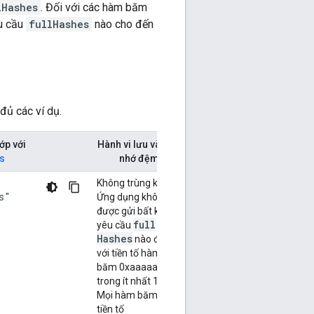
lHashes
. Đối với các hàm băm
êu cầu
fullHashes
nào cho đến
đủ các ví dụ.
ớp với
Hành vi lưu vào bộ
es
nhớ đệm
Không trùng khớp.
s"
Ứng dụng không
được gửi bất kỳ
full
yêu cầu
Hashes
nào đối
với tiền tố hàm
băm 0xaaaaaaaa
trong ít nhất 1 giờ.
Mọi hàm băm có
tiền tố