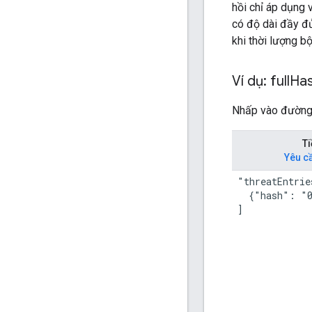
hồi chỉ áp dụng
có độ dài đầy đ
khi thời lượng b
Ví dụ: full
Ha
Nhấp vào đường l
Ti
Yêu cầ
"threatEntrie
  {"hash": "0
]