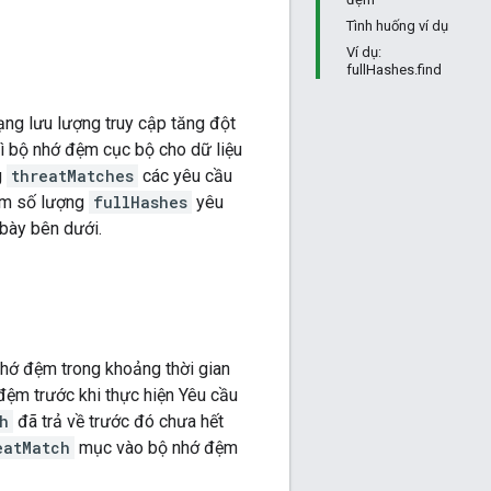
Tình huống ví dụ
Ví dụ:
fullHashes.find
ng lưu lượng truy cập tăng đột
ì bộ nhớ đệm cục bộ cho dữ liệu
g
threatMatches
các yêu cầu
ảm số lượng
fullHashes
yêu
 bày bên dưới.
hớ đệm trong khoảng thời gian
đệm trước khi thực hiện Yêu cầu
h
đã trả về trước đó chưa hết
eatMatch
mục vào bộ nhớ đệm