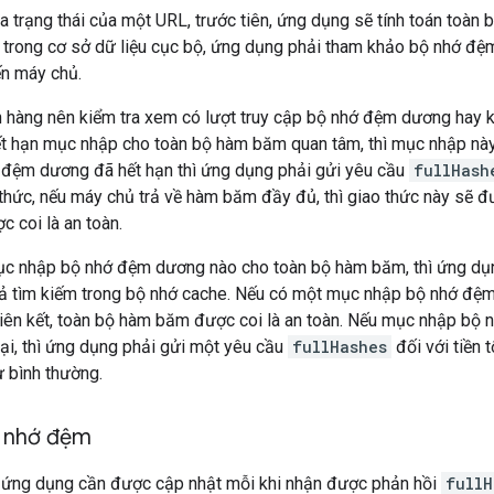
a trạng thái của một URL, trước tiên, ứng dụng sẽ tính toán toàn 
trong cơ sở dữ liệu cục bộ, ứng dụng phải tham khảo bộ nhớ đệm
n máy chủ.
ch hàng nên kiểm tra xem có lượt truy cập bộ nhớ đệm dương hay
ết hạn mục nhập cho toàn bộ hàm băm quan tâm, thì mục nhập này 
đệm dương đã hết hạn thì ứng dụng phải gửi yêu cầu
fullHash
thức, nếu máy chủ trả về hàm băm đầy đủ, thì giao thức này sẽ đư
c coi là an toàn.
c nhập bộ nhớ đệm dương nào cho toàn bộ hàm băm, thì ứng dụng
ả tìm kiếm trong bộ nhớ cache. Nếu có một mục nhập bộ nhớ đệm 
liên kết, toàn bộ hàm băm được coi là an toàn. Nếu mục nhập bộ 
ại, thì ứng dụng phải gửi một yêu cầu
fullHashes
đối với tiền 
ư bình thường.
 nhớ đệm
ứng dụng cần được cập nhật mỗi khi nhận được phản hồi
fullH