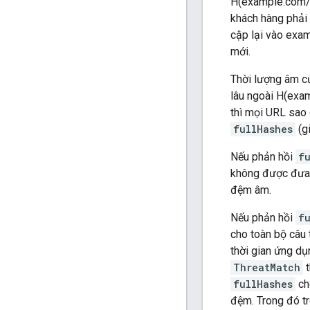
H(example.com/)
khách hàng phải
cập lại vào exa
mới.
Thời lượng âm c
lâu ngoài H(exam
thì mọi URL sao
fullHashes
(g
Nếu phản hồi
f
không được đưa 
đệm âm.
Nếu phản hồi
f
cho toàn bộ câu 
thời gian ứng dụ
ThreatMatch
t
fullHashes
ch
đệm. Trong đó t