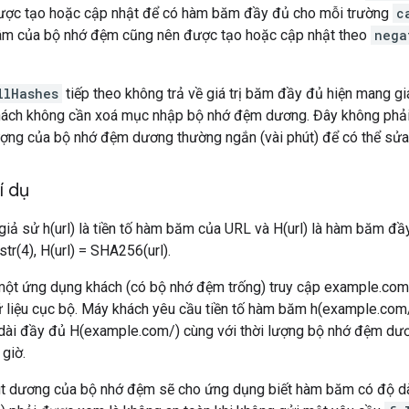
ược tạo hoặc cập nhật để có hàm băm đầy đủ cho mỗi trường
c
âm của bộ nhớ đệm cũng nên được tạo hoặc cập nhật theo
nega
llHashes
tiếp theo không trả về giá trị băm đầy đủ hiện mang gi
ách không cần xoá mục nhập bộ nhớ đệm dương. Đây không phải l
 lượng của bộ nhớ đệm dương thường ngắn (vài phút) để có thể sửa 
í dụ
 giả sử h(url) là tiền tố hàm băm của URL và H(url) là hàm băm đầy
tr(4), H(url) = SHA256(url).
 một ứng dụng khách (có bộ nhớ đệm trống) truy cập example.com
ữ liệu cục bộ. Máy khách yêu cầu tiền tố hàm băm h(example.com/
ài đầy đủ H(example.com/) cùng với thời lượng bộ nhớ đệm dươn
giờ.
út dương của bộ nhớ đệm sẽ cho ứng dụng biết hàm băm có độ dà