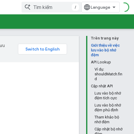
/
Trên trang này
 ưu
Giới thiệu về việc
lưu vào bộ nhớ
đệm
API Lookup
Ví dụ:
shouldMatch.fin
d
Cập nhật API
Lưu vào bộ nhớ
đệm tích cực
Lưu vào bộ nhớ
đệm phủ định
Tham khảo bộ
nhớ đệm
Cập nhật bộ nhớ
đệm