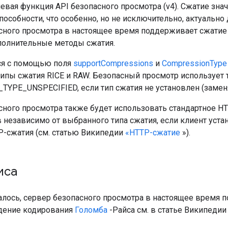
евая функция API безопасного просмотра (v4). Сжатие зна
пособности, что особенно, но не исключительно, актуально
сного просмотра в настоящее время поддерживает сжатие 
олнительные методы сжатия.
ся с помощью поля
supportCompressions
и
CompressionType
типы сжатия RICE и RAW. Безопасный просмотр использует 
YPE_UNSPECIFIED, если тип сжатия не установлен (замен
сного просмотра также будет использовать стандартное H
в независимо от выбранного типа сжатия, если клиент уст
P-сжатия (см. статью Википедии
«HTTP-сжатие
»).
иса
алось, сервер безопасного просмотра в настоящее время 
дение кодирования
Голомба
-Райса см. в статье Википедии