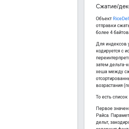
Сжатие
/
дек
Объект
RiceDel
отправки сжат
более 4 байтов
Для индексов у
кодируется с 
переинтерпрети
затем дельта-
хеша между сж
отсортированны
возрастания (п
То есть список 
Первое значен
Райса. Парамет
дельт, закоди