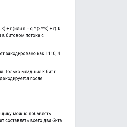
 r (или n = q * (2**k) + r). k
я в битовом потоке с
ет закодировано как 1110, 4
я. Только младшие k бит r
 декодируется после
овщику можно добавлять
т составлять всего два бита.