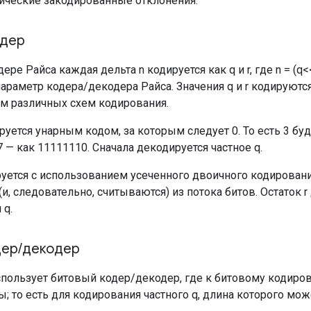
ические закодированные отклонения.
одер
е Райса каждая дельта n кодируется как q и r, где n = (q<<k) +
параметр кодера/декодера Райса. Значения q и r кодируютс
м различных схем кодирования.
руется унарным кодом, за которым следует 0. То есть 3 буд
 7 — как 11111110. Сначала декодируется частное q.
руется с использованием усеченного двоичного кодировани
и, следовательно, считываются) из потока битов. Остаток r
 q.
дер
/
декодер
спользует битовый кодер/декодер, где к битовому кодир
; то есть для кодирования частного q, длина которого може