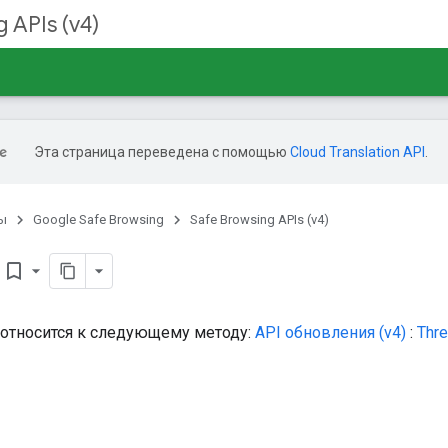
 APIs (v4)
Эта страница переведена с помощью
Cloud Translation API
.
ы
Google Safe Browsing
Safe Browsing APIs (v4)
bookmark_border
 относится к следующему методу:
API обновления (v4)
:
Thre