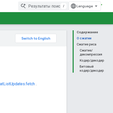
/
Содержание
О сжатии
Сжатие риса
Сжатие/
декомпрессия
Кодер/декодер
Битовый
кодер/декодер
atListUpdates.fetch
.