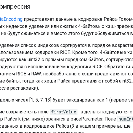
омпрессия
taEncoding
представляет данные в кодировке Райса-Голомб
ых индексов удаления или сжатых 4-байтовых хэш-префи
 не будут сжиматься и вместо этого будут обслуживаться 
даления список индексов сортируется в порядке возрастан
использованием кодировки RICE. Кроме того, 4-байтовые 
руются как uint32 с прямым порядком байтов, сортируются
кодируются с использованием кодировки RICE. Обратите вн
атием RICE и RAW: необработанные хэши представляют с
е байты, тогда как хеши Райса представляют собой uint32
осле распаковки).
целых чисел [1, 5, 7, 13] будет закодирован как 1 (первое зна
ие сохраняется в поле
firstValue
, а дельты кодируются 
р Райса k (см. ниже) хранится в рисеParameter. Поле
numEn
рованных в кодировщике Райса (3 в нашем примере выше, а