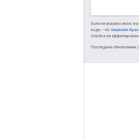
Если не указано иное, к
кода – по
лицензии Apac
Oracle и ее аффилирован
Последнее обновление: 2
Соединять
Блог Google по онлайн-безопасности
Форум