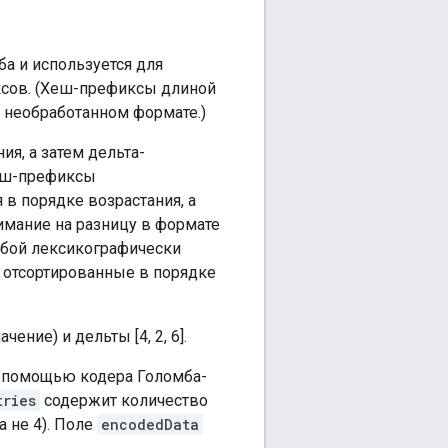
а и используется для
ксов. (Хеш-префиксы длиной
в необработанном формате.)
ия, а затем дельта-
хэш-префиксы
 в порядке возрастания, а
имание на разницу в формате
обой лексикографически
, отсортированные в порядке
чение) и дельты [4, 2, 6].
с помощью кодера Голомба-
tries
содержит количество
 не 4). Поле
encodedData