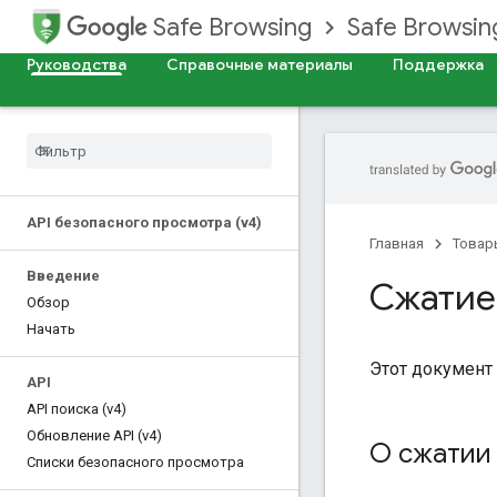
Safe Browsing
Safe Browsing
Руководства
Справочные материалы
Поддержка
API безопасного просмотра (v4)
Главная
Товар
Введение
Сжатие
Обзор
Начать
Этот документ
API
API поиска (v4)
Обновление API (v4)
О сжатии
Списки безопасного просмотра