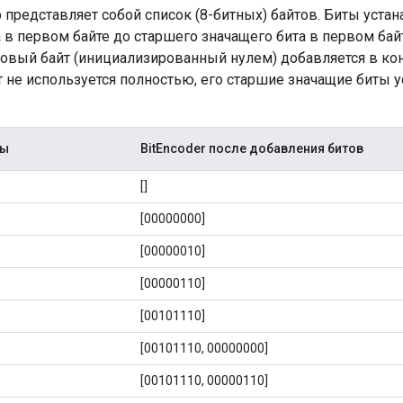
 представляет собой список (8-битных) байтов. Биты уста
 в первом байте до старшего значащего бита в первом байт
овый байт (инициализированный нулем) добавляется в кон
 не используется полностью, его старшие значащие биты у
ны
BitEncoder после добавления битов
[]
[00000000]
[00000010]
[00000110]
[00101110]
[00101110, 00000000]
[00101110, 00000110]