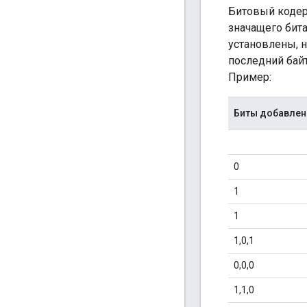
Битовый кодер
значащего бита
установлены, н
последний байт
Пример:
Биты добавле
0
1
1
1,0,1
0,0,0
1,1,0