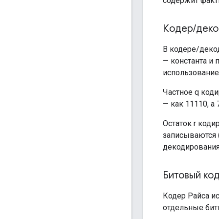
содержит факт
Кодер
/
дек
В кодере/декодер
— константа и 
использование
Частное q коди
— как 11110, а
Остаток r коди
записываются (
декодирования
Битовый ко
Кодер Райса и
отдельные биты