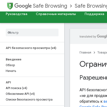
Safe Browsing
Safe Browsing
Руководства
Справочные материалы
Поддержка
API безопасного просмотра (v4)
Главная
Товар
Введение
Ограни
Обзор
Начать
Разрешен
API
API поиска (v4)
API безопасно
Обновление API (v4)
«не для прода
Списки безопасного просмотра
обратитесь к
в