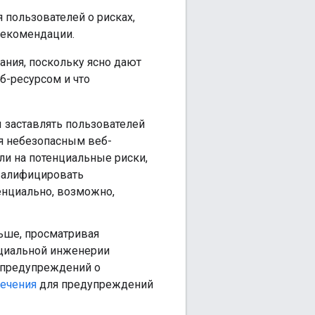
 пользователей о рисках,
рекомендации.
ания, поскольку ясно дают
б-ресурсом и что
 заставлять пользователей
ся небезопасным веб-
ли на потенциальные риски,
валифицировать
енциально, возможно,
ьше, просматривая
циальной инженерии
предупреждений о
печения
для предупреждений