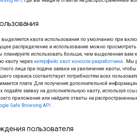
wsing API,
где вы найдете ответы на распространенные во
ользования
 выделяется квота использования по умолчанию при вклю
кущее распределение и использование можно просмотреть
вы планируете использовать больше, чем выделенная вам 
ю квоту через
интерфейс квот консоли разработчика
. Мы 
тного лица при подаче заявки на увеличение квоты, чтобы 
шего сервиса соответствует потребностям всех пользоват
взимается плата. Для получения дополнительной информац
х подайте заявку на дополнительную квоту, используя ссы
воего приложения или найдите ответы на распространенн
ogle Safe Browsing API
.
ждения пользователя