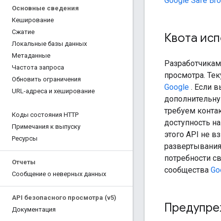
Google Safe Bro
Основные сведения
Кеширование
Сжатие
Квота исп
Локальные базы данных
Метаданные
Разработчикам
Частота запроса
просмотра. Те
Обновить ограничения
Google
. Если 
URL-адреса и хеширование
дополнительну
требуем контак
Коды состояния HTTP
доступность на
Примечания к выпуску
этого API не 
Ресурсы
развертывания
потребности с
Отчеты
сообщества
Go
Сообщение о неверных данных
API безопасного просмотра (v5)
Предупре
Документация