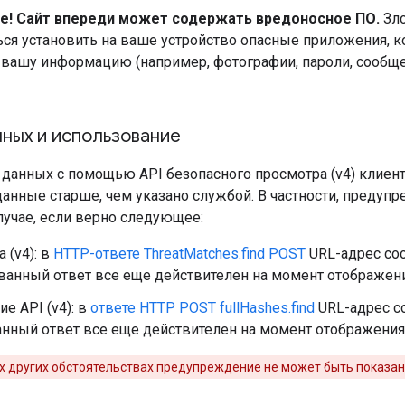
е! Сайт впереди может содержать вредоносное ПО.
Зл
ься установить на ваше устройство опасные приложения, 
 вашу информацию (например, фотографии, пароли, сообщ
нных и использование
 данных с помощью API безопасного просмотра (v4) клиен
данные старше, чем указано службой. В частности, преду
лучае, если верно следующее:
 (v4): в
HTTP-ответе ThreatMatches.find POST
URL-адрес соо
ванный ответ все еще действителен на момент отображен
е API (v4): в
ответе HTTP POST fullHashes.find
URL-адрес со
нный ответ все еще действителен на момент отображения
х других обстоятельствах предупреждение не может быть показан