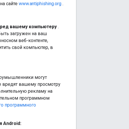
на сайте
www.antiphishing.org
.
вред вашему компьютеру
.
быть загружен на ваш
оносном веб-контенте,
итить свой компьютер, в
лоумышленники могут
е вредят вашему просмотру
олнительную рекламу на
ательном программном
го программного
 Android: