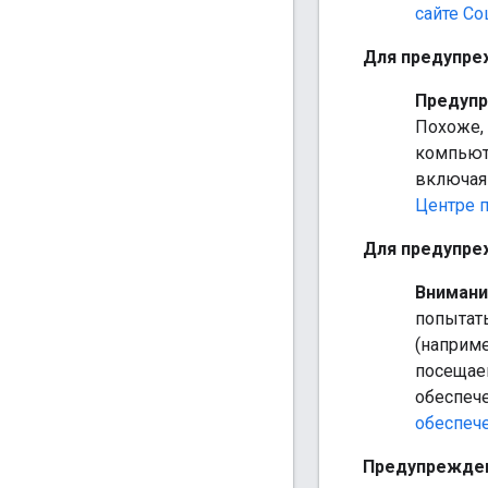
сайте С
Для предупре
Предупр
Похоже, 
компьюте
включая 
Центре п
Для предупре
Внимани
попытат
(наприм
посещае
обеспеч
обеспеч
Предупрежден