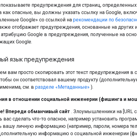
 показываете предупреждения для страниц, определенных
 как опасные, вы должны указать ссылку на Google, вклю
вленные Google» со ссылкой на
рекомендации по безопасн
также отображает предупреждения, основанные на других 
 атрибуцию Google в предупреждения, полученные на осно
жащих Google.
ый язык предупреждения
м вам просто скопировать этот текст предупреждения в с
 чтобы он соответствовал вашему продукту (дополнительн
именима, см. в
разделе «Метаданные»
).
ия в отношении социальной инженерии (фишинга и мош
е! Впереди обманчивый сайт
. Злоумышленники на [URL с
ь вас сделать что-то опасное, например установить прогр
ь вашу личную информацию (например, пароли, номера те
 Дополнительную информацию о социальной инженерии (фи