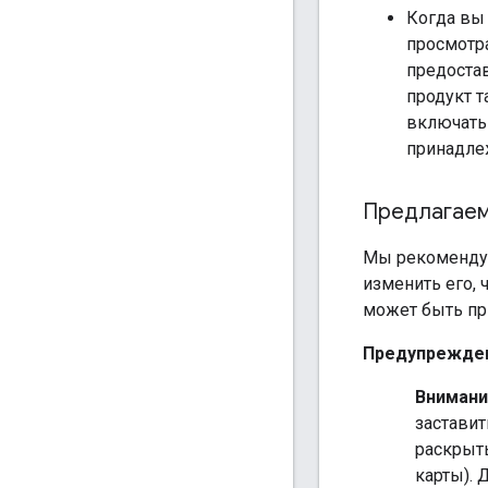
Когда вы
просмотра
предоста
продукт 
включать
принадле
Предлагаем
Мы рекомендуе
изменить его,
может быть пр
Предупрежден
Внимани
заставит
раскрыт
карты).