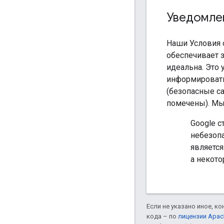
Уведомле
Наши Условия 
обеспечивает 
идеальна. Это
информировать
(безопасные с
помечены). Мы
Google 
небезопа
являетс
а некот
Если не указано иное, к
кода – по
лицензии Apac