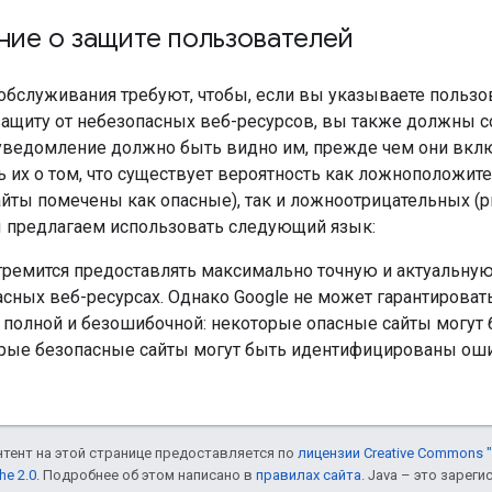
ние о защите пользователей
обслуживания требуют, чтобы, если вы указываете пользов
защиту от небезопасных веб-ресурсов, вы также должны со
 уведомление должно быть видно им, прежде чем они вклю
 их о том, что существует вероятность как ложноположит
айты помечены как опасные), так и ложноотрицательных (
 предлагаем использовать следующий язык:
стремится предоставлять максимально точную и актуальн
сных веб-ресурсах. Однако Google не может гарантироват
я полной и безошибочной: некоторые опасные сайты могут
орые безопасные сайты могут быть идентифицированы оши
онтент на этой странице предоставляется по
лицензии Creative Commons "
he 2.0
. Подробнее об этом написано в
правилах сайта
. Java – это заре