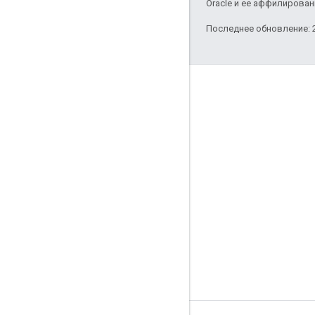
Oracle и ее аффилирован
Последнее обновление: 2
Соединять
Блог Google по онлайн-безопасности
Форум