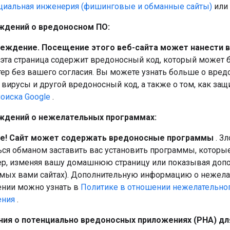
оциальная инженерия (фишинговые и обманные сайты)
или 
ждений о вредоносном ПО:
еждение. Посещение этого веб-сайта может нанести 
эта страница содержит вредоносный код, который может 
р без вашего согласия. Вы можете узнать больше о вред
вирусы и другой вредоносный код, а также о том, как защ
оиска Google
.
ждений о нежелательных программах:
е! Сайт может содержать вредоносные программы
. З
ься обманом заставить вас установить программы, которы
ер, изменяя вашу домашнюю страницу или показывая доп
мых вами сайтах). Дополнительную информацию о нежел
ении можно узнать в
Политике в отношении нежелательно
ения
.
ия о потенциально вредоносных приложениях (PHA) для