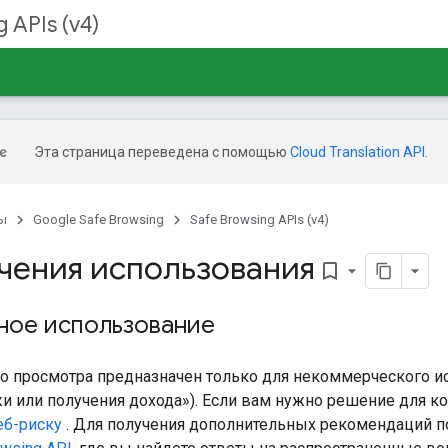
 APIs (v4)
Эта страница переведена с помощью
Cloud Translation API
.
ы
Google Safe Browsing
Safe Browsing APIs (v4)
чения использования
bookmark_border
ное использование
го просмотра предназначен только для некоммерческого ис
жи или получения дохода»). Если вам нужно решение для к
еб-риску
. Для получения дополнительных рекомендаций п