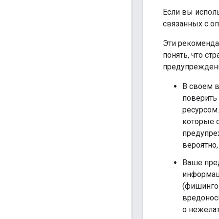
Если вы исполь
связанных с о
Эти рекомендац
понять, что ст
предупреждени
В своем 
поверить 
ресурсом.
которые 
предупреж
вероятно,
Ваше пре
информа
(фишинго
вредонос
о нежела