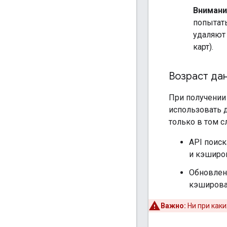
Внимани
попытат
удаляют
карт).
Возраст да
При получении
использовать 
только в том с
API поиска
и кэширо
Обновлени
кэширова
Важно:
Ни при каки