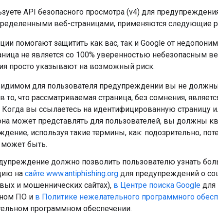
зуете API безопасного просмотра (v4) для предупреждения
пределенными веб-страницами, применяются следующие 
ии помогают защитить как вас, так и Google от недопоним
раница не является со 100% уверенностью небезопасным ве
я просто указывают на возможный риск.
видимом для пользователя предупреждении вы не должны
в то, что рассматриваемая страница, без сомнения, являет
 Когда вы ссылаетесь на идентифицированную страницу и
она может представлять для пользователей, вы должны к
дение, используя такие термины, как: подозрительно, пот
 может быть.
дупреждение должно позволить пользователю узнать бол
цию на
сайте www.antiphishing.org
для предупреждений о со
вых и мошеннических сайтах),
в Центре поиска Google
для 
ном ПО и
в Политике нежелательного программного обес
тельном программном обеспечении.