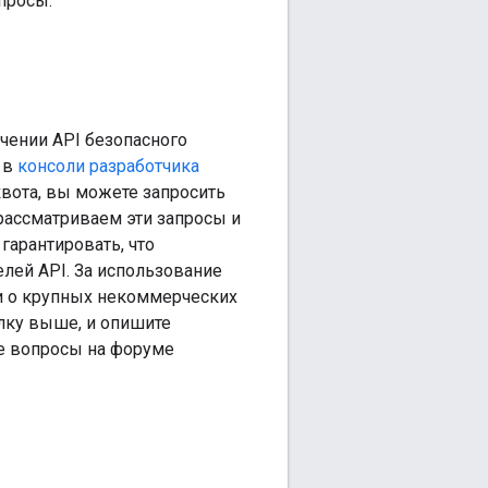
просы.
чении API безопасного
 в
консоли разработчика
квота, вы можете запросить
рассматриваем эти запросы и
гарантировать, что
елей API. За использование
ии о крупных некоммерческих
лку выше, и опишите
ые вопросы на форуме