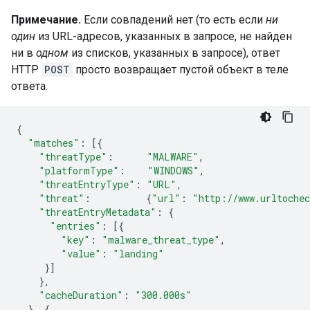
Примечание.
Если совпадений нет (то есть если
ни
один
из URL-адресов, указанных в запросе, не найден
ни в
одном
из списков, указанных в запросе), ответ
HTTP
POST
просто возвращает пустой объект в теле
ответа.
{
"matches"
:
[{
"threatType"
:
"MALWARE"
,
"platformType"
:
"WINDOWS"
,
"threatEntryType"
:
"URL"
,
"threat"
:
{
"url"
:
"http://www.urltoche
"threatEntryMetadata"
:
{
"entries"
:
[{
"key"
:
"malware_threat_type"
,
"value"
:
"landing"
}]
},
"cacheDuration"
:
"300.000s"
},
{