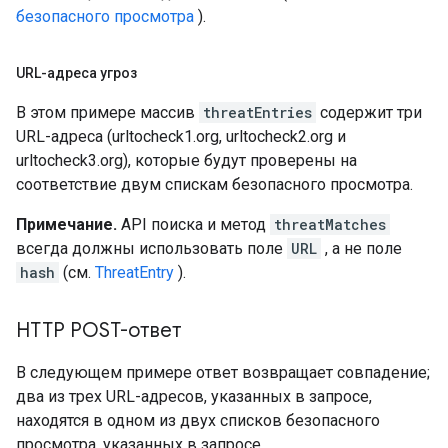
безопасного просмотра
).
URL-адреса угроз
В этом примере массив
threatEntries
содержит три
URL-адреса (urltocheck1.org, urltocheck2.org и
urltocheck3.org), которые будут проверены на
соответствие двум спискам безопасного просмотра.
Примечание.
API поиска и метод
threatMatches
всегда должны использовать поле
URL
, а не поле
hash
(см.
ThreatEntry
).
HTTP POST-ответ
В следующем примере ответ возвращает совпадение;
два из трех URL-адресов, указанных в запросе,
находятся в одном из двух списков безопасного
просмотра, указанных в запросе.