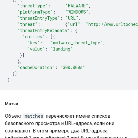
"threatType"
:
"MALWARE"
,
"platformType"
:
"WINDOWS"
,
"threatEntryType"
:
"URL"
,
"threat"
:
{
"url"
:
"http://www.urltoche
"threatEntryMetadata"
:
{
"entries"
:
[{
"key"
:
"malware_threat_type"
,
"value"
:
"landing"
}]
},
"cacheDuration"
:
"300.000s"
}]
}
Матчи
Объект
matches
перечисляет имена списков
безопасного просмотра и URL-адреса, если они
совпадают. В этом примере два URL-адреса