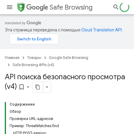
Safe Browsing
Эта страница переведена с помощью
Cloud Translation API
.
Главная
Товары
Google Safe Browsing
Safe Browsing APIs (v4)
API поиска безопасного просмотра
(v4)
bookmark_border
Содержание
Обзор
Проверка URL-адресов
Пример: ThreatMatches.find
HTTP POST-запрос