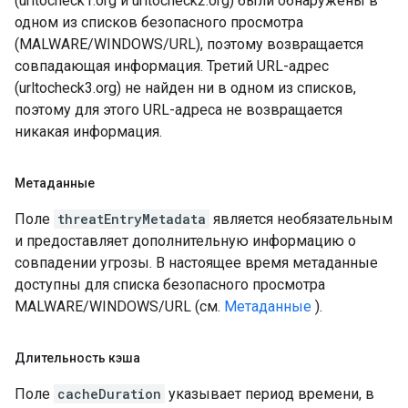
(urltocheck1.org и urltocheck2.org) были обнаружены в
одном из списков безопасного просмотра
(MALWARE/WINDOWS/URL), поэтому возвращается
совпадающая информация. Третий URL-адрес
(urltocheck3.org) не найден ни в одном из списков,
поэтому для этого URL-адреса не возвращается
никакая информация.
Метаданные
Поле
threatEntryMetadata
является необязательным
и предоставляет дополнительную информацию о
совпадении угрозы. В настоящее время метаданные
доступны для списка безопасного просмотра
MALWARE/WINDOWS/URL (см.
Метаданные
).
Длительность кэша
Поле
cacheDuration
указывает период времени, в