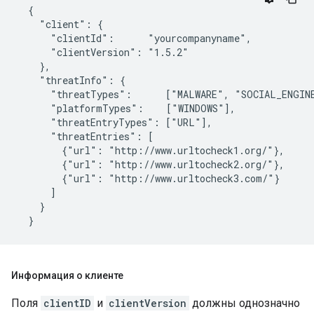
  {

    "client": {

      "clientId":      "yourcompanyname",

      "clientVersion": "1.5.2"

    },

    "threatInfo": {

      "threatTypes":      ["MALWARE", "SOCIAL_ENGINE
      "platformTypes":    ["WINDOWS"],

      "threatEntryTypes": ["URL"],

      "threatEntries": [

        {"url": "http://www.urltocheck1.org/"},

        {"url": "http://www.urltocheck2.org/"},

        {"url": "http://www.urltocheck3.com/"}

      ]

    }

  }
Информация о клиенте
Поля
clientID
и
clientVersion
должны однозначно