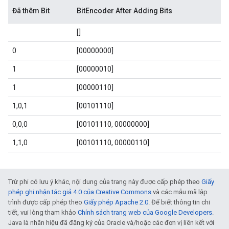
Đã thêm Bit
BitEncoder After Adding Bits
[]
0
[00000000]
1
[00000010]
1
[00000110]
1,0,1
[00101110]
0,0,0
[00101110, 00000000]
1,1,0
[00101110, 00000110]
Trừ phi có lưu ý khác, nội dung của trang này được cấp phép theo
Giấy
phép ghi nhận tác giả 4.0 của Creative Commons
và các mẫu mã lập
trình được cấp phép theo
Giấy phép Apache 2.0
. Để biết thông tin chi
tiết, vui lòng tham khảo
Chính sách trang web của Google Developers
.
Java là nhãn hiệu đã đăng ký của Oracle và/hoặc các đơn vị liên kết với