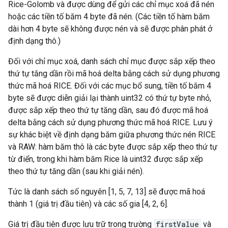
Rice-Golomb và được dùng để gửi các chỉ mục xoá đã nén
hoặc các tiền tố băm 4 byte đã nén. (Các tiền tố hàm băm
dài hơn 4 byte sẽ không được nén và sẽ được phân phát ở
định dạng thô.)
Đối với chỉ mục xoá, danh sách chỉ mục được sắp xếp theo
thứ tự tăng dần rồi mã hoá delta bằng cách sử dụng phương
thức mã hoá RICE. Đối với các mục bổ sung, tiền tố băm 4
byte sẽ được diễn giải lại thành uint32 có thứ tự byte nhỏ,
được sắp xếp theo thứ tự tăng dần, sau đó được mã hoá
delta bằng cách sử dụng phương thức mã hoá RICE. Lưu ý
sự khác biệt về định dạng băm giữa phương thức nén RICE
và RAW: hàm băm thô là các byte được sắp xếp theo thứ tự
từ điển, trong khi hàm băm Rice là uint32 được sắp xếp
theo thứ tự tăng dần (sau khi giải nén).
Tức là danh sách số nguyên [1, 5, 7, 13] sẽ được mã hoá
thành 1 (giá trị đầu tiên) và các số gia [4, 2, 6].
Giá trị đầu tiên được lưu trữ trong trường
firstValue
và