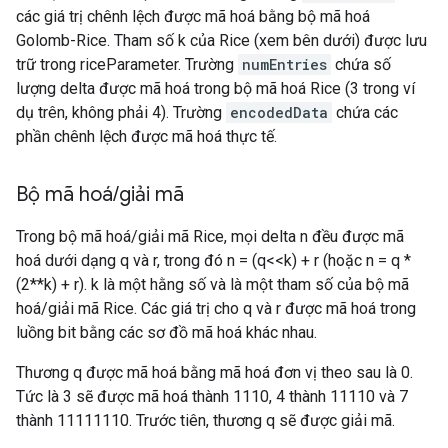
các giá trị chênh lệch được mã hoá bằng bộ mã hoá
Golomb-Rice. Tham số k của Rice (xem bên dưới) được lưu
trữ trong riceParameter. Trường
numEntries
chứa số
lượng delta được mã hoá trong bộ mã hoá Rice (3 trong ví
dụ trên, không phải 4). Trường
encodedData
chứa các
phần chênh lệch được mã hoá thực tế.
Bộ mã hoá
/
giải mã
Trong bộ mã hoá/giải mã Rice, mọi delta n đều được mã
hoá dưới dạng q và r, trong đó n = (q<<k) + r (hoặc n = q *
(2**k) + r). k là một hằng số và là một tham số của bộ mã
hoá/giải mã Rice. Các giá trị cho q và r được mã hoá trong
luồng bit bằng các sơ đồ mã hoá khác nhau.
Thương q được mã hoá bằng mã hoá đơn vị theo sau là 0.
Tức là 3 sẽ được mã hoá thành 1110, 4 thành 11110 và 7
thành 11111110. Trước tiên, thương q sẽ được giải mã.