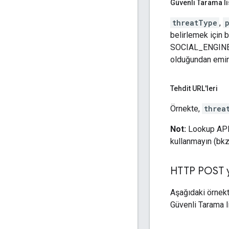
Güvenli Tarama li
threatType
,
belirlemek için 
SOCIAL_ENGINEE
olduğundan emin
Tehdit URL'leri
Örnekte,
threa
Not:
Lookup AP
kullanmayın (bk
HTTP POST y
Aşağıdaki örnekte
Güvenli Tarama l