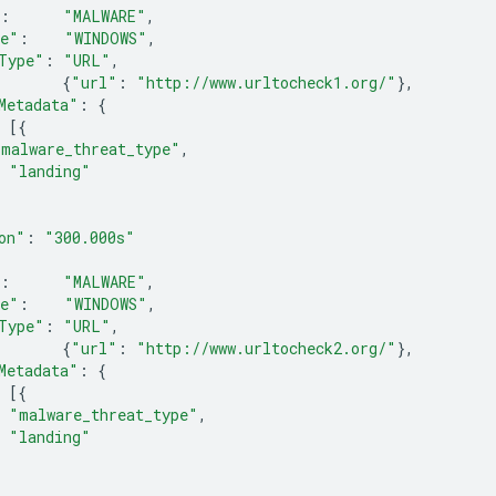
:
"MALWARE"
,
pe"
:
"WINDOWS"
,
Type"
:
"URL"
,
{
"url"
:
"http://www.urltocheck1.org/"
},
Metadata"
:
{
[{
"malware_threat_type"
,
"landing"
on"
:
"300.000s"
:
"MALWARE"
,
pe"
:
"WINDOWS"
,
Type"
:
"URL"
,
{
"url"
:
"http://www.urltocheck2.org/"
},
Metadata"
:
{
[{
"malware_threat_type"
,
"landing"