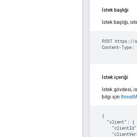
İstek başlığı
İstek başlığı, is
  POST https://s
  Content-Type: 
İstek içeriği
İstek gövdesi, is
bilgi için
threatM
  {

    "client": {

      "clientId"
      "clientVer