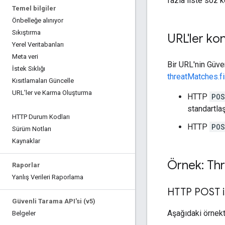
fazla liste söz 
Temel bilgiler
Önbelleğe alınıyor
Sıkıştırma
URL'ler kon
Yerel Veritabanları
Meta veri
Bir URL'nin Güve
İstek Sıklığı
threatMatches.f
Kısıtlamaları Güncelle
URL'ler ve Karma Oluşturma
HTTP
PO
standartla
HTTP Durum Kodları
HTTP
PO
Sürüm Notları
Kaynaklar
Örnek: Th
Raporlar
Yanlış Verileri Raporlama
HTTP POST i
Güvenli Tarama API'si (v5)
Aşağıdaki örnekt
Belgeler