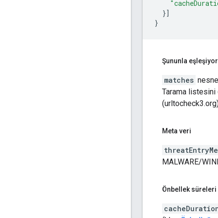
"cacheDurati
}]
}
Şununla eşleşiyor
matches
nesnes
Tarama listesin
(urltocheck3.org
Meta veri
threatEntryM
MALWARE/WINDOWS
Önbellek süreleri
cacheDuratio