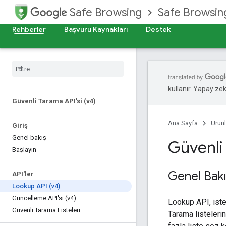
Safe Browsing
Safe Browsing
Rehberler
Başvuru Kaynakları
Destek
kullanır. Yapay zeka
Güvenli Tarama API'si (v4)
Ana Sayfa
Ürünl
Giriş
Genel bakış
Güvenli
Başlayın
Genel Bak
API'ler
Lookup API (v4)
Güncelleme API'sı (v4)
Lookup API, iste
Güvenli Tarama Listeleri
Tarama listeleri