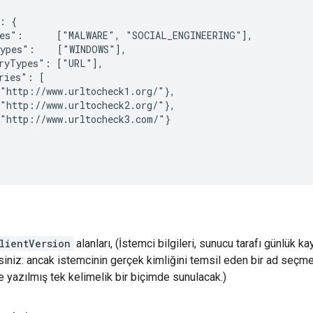
: {

es":      ["MALWARE", "SOCIAL_ENGINEERING"],

ypes":    ["WINDOWS"],

ryTypes": ["URL"],

ries": [

"http://www.urltocheck1.org/"},

"http://www.urltocheck2.org/"},

"http://www.urltocheck3.com/"}

lientVersion
alanları, (İstemci bilgileri, sunucu tarafı günlük ka
siniz: ancak istemcinin gerçek kimliğini temsil eden bir ad seçmeni
e yazılmış tek kelimelik bir biçimde sunulacak.)