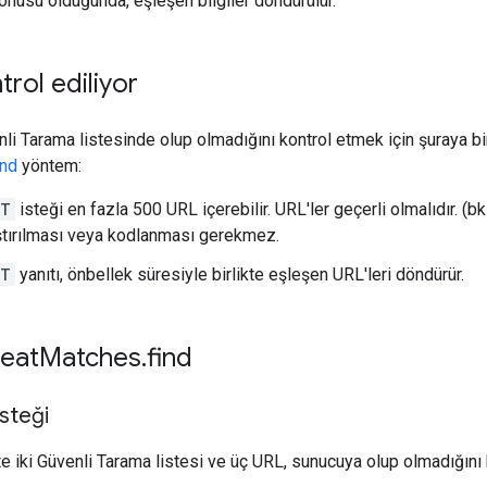
konusu olduğunda, eşleşen bilgiler döndürülür.
trol ediliyor
nli Tarama listesinde olup olmadığını kontrol etmek için şuraya 
ind
yöntem:
ST
isteği en fazla 500 URL içerebilir. URL'ler geçerli olmalıdır. (b
ştırılması veya kodlanması gerekmez.
ST
yanıtı, önbellek süresiyle birlikte eşleşen URL'leri döndürür.
reat
Matches
.
find
steği
e iki Güvenli Tarama listesi ve üç URL, sunucuya olup olmadığını b