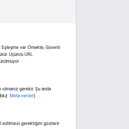
a) Eşleşme var. Örnekte, Güvenli
ürür. Üçüncü URL
ürülmüyor.
in olmanız gerekir. Şu anda
(bkz.
Meta veriler
).
l edilmesi gerektiğini gösterir