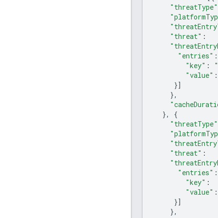
"threatType"
"platformTy
"threatEntry
"threat"
:
"threatEntry
"entries"
:
"key"
:
"value"
:
}]
},
"cacheDurati
},
{
"threatType"
"platformTy
"threatEntry
"threat"
:
"threatEntry
"entries"
:
"key"
:
"value"
:
}]
},