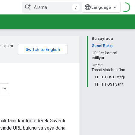
/
Bu sayfada
lojisini
Genel Bakış
URL'ler kontrol
ediliyor
Örnek:
ThreatMatches.find
HTTP POST isteği
HTTP POST yanıtı
ak tanır kontrol ederek Güvenli
itesinde URL bulunursa veya daha