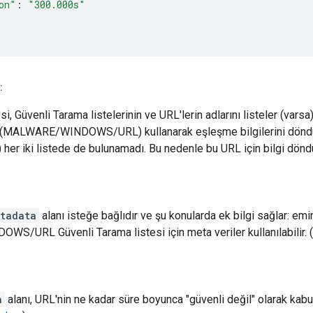
on"
:
"300.000s"
:
i, Güvenli Tarama listelerinin ve URL'lerin adlarını listeler (vars
i (MALWARE/WINDOWS/URL) kullanarak eşleşme bilgilerini dönd
) her iki listede de bulunamadı. Bu nedenle bu URL için bilgi dönd
etadata
alanı isteğe bağlıdır ve şu konularda ek bilgi sağlar: em
/URL Güvenli Tarama listesi için meta veriler kullanılabilir. 
n
alanı, URL'nin ne kadar süre boyunca "güvenli değil" olarak kabu