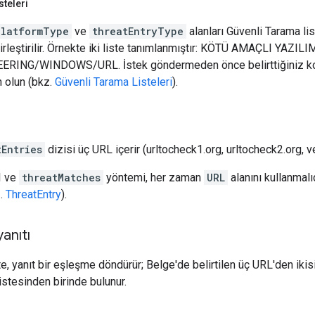
steleri
platformType
ve
threatEntryType
alanları Güvenli Tarama lis
birleştirilir. Örnekte iki liste tanımlanmıştır: KÖTÜ AMAÇLI Y
RING/WINDOWS/URL. İstek göndermeden önce belirttiğiniz kom
 olun (bkz.
Güvenli Tarama Listeleri
).
tEntries
dizisi üç URL içerir (urltocheck1.org, urltocheck2.org, ve
I ve
threatMatches
yöntemi, her zaman
URL
alanını kullanmalı
z.
ThreatEntry
).
anıtı
, yanıt bir eşleşme döndürür; Belge'de belirtilen üç URL'den ikisini
istesinden birinde bulunur.