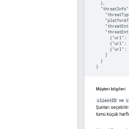
    },

    "threatInfo"
      "threatTyp
      "platformT
      "threatEnt
      "threatEnt
        {"url": 
        {"url": 
        {"url": 
      ]

    }

  }
Müşteri bilgileri
clientID
ve
c
Şunları seçebilir
tümü küçük harfl