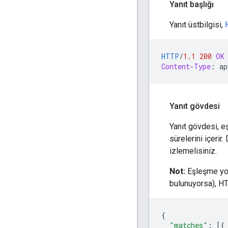
Yanıt başlığı
Yanıt üstbilgisi,
HTTP
/
1.1
200
OK
Content-Type
:
ap
Yanıt gövdesi
Yanıt gövdesi, eş
sürelerini içerir.
izlemelisiniz.
Not:
Eşleşme yok
bulunuyorsa), 
{
"matches"
:
[{