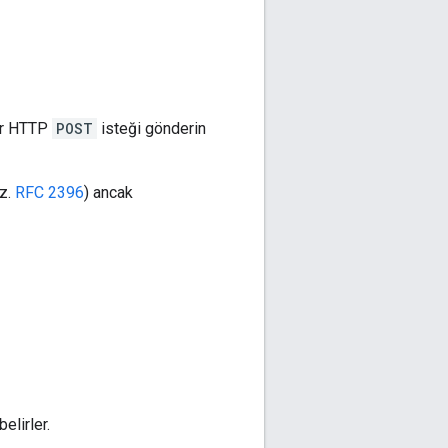
bir HTTP
POST
isteği gönderin
kz.
RFC 2396
) ancak
elirler.