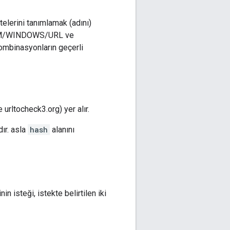
telerini tanımlamak (adını)
AZILIM/WINDOWS/URL ve
binasyonların geçerli
 urltocheck3.org) yer alır.
dır. asla
hash
alanını
n isteği, istekte belirtilen iki