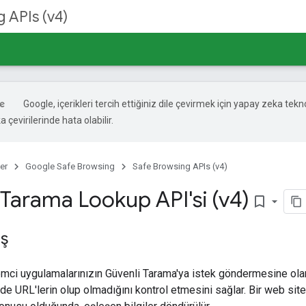
 APIs (v4)
Google, içerikleri tercih ettiğiniz dile çevirmek için yapay zeka tekno
 çevirilerinde hata olabilir.
er
Google Safe Browsing
Safe Browsing APIs (v4)
 Tarama Lookup API'si (v4)
bookmark_border
ış
mci uygulamalarınızın Güvenli Tarama'ya istek göndermesine olan
nde URL'lerin olup olmadığını kontrol etmesini sağlar. Bir web s