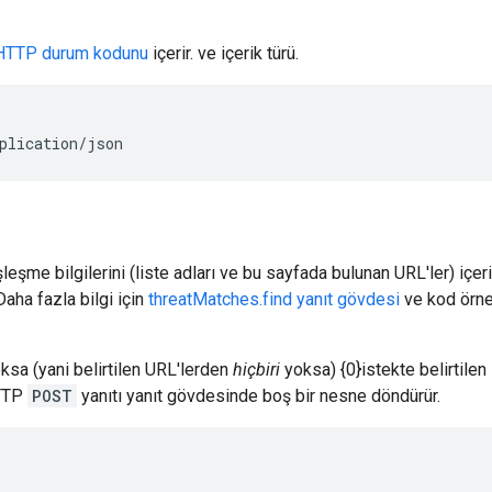
HTTP durum kodunu
içerir. ve içerik türü.
plication/json
leşme bilgilerini (liste adları ve bu sayfada bulunan URL'ler) içer
 Daha fazla bilgi için
threatMatches.find yanıt gövdesi
ve kod örne
sa (yani belirtilen URL'lerden
hiçbiri
yoksa) {0}istekte belirtilen 
HTTP
POST
yanıtı yanıt gövdesinde boş bir nesne döndürür.