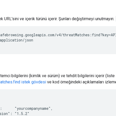
tek URL'sini ve içerik türünü içerir. Şunları değiştirmeyi unutmayın:
afebrowsing.googleapis.com/v4/threatMatches:find?key=AP
application/json

temci bilgilerini (kimlik ve sürüm) ve tehdit bilgilerini içerir (liste
atches.find istek gövdesi
ve kod örneğindeki açıklamaları izleme
:      "yourcompanyname",

sion": "1.5.2"
