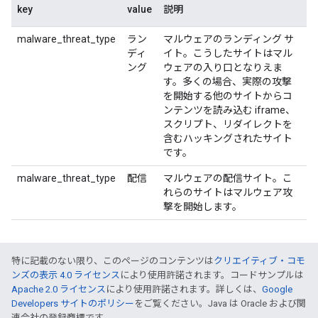
key
value
説明
malware_threat_type
ラン
マルウェアのランディング サ
ディ
イト。こうしたサイトはマル
ング
ウェアの入り口となりえま
す。多くの場合、実際の攻撃
を開始する他のサイトからコ
ンテンツを読み込む iframe、
スクリプト、リダイレクトを
含むハッキングされたサイト
です。
malware_threat_type
配信
マルウェアの配信サイト。こ
れらのサイトはマルウェア攻
撃を開始します。
特に記載のない限り、このページのコンテンツは
クリエイティブ・コモ
ンズの表示 4.0 ライセンス
により使用許諾されます。コードサンプルは
Apache 2.0 ライセンス
により使用許諾されます。詳しくは、
Google
Developers サイトのポリシー
をご覧ください。Java は Oracle および関
連会社の登録商標です。