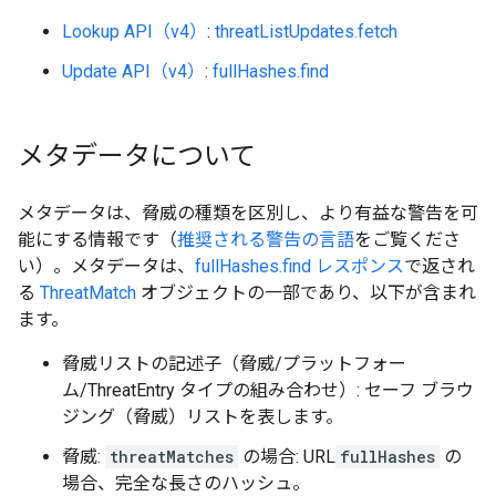
Lookup API（v4）
:
threatListUpdates.fetch
Update API（v4）
:
fullHashes.find
メタデータについて
メタデータは、脅威の種類を区別し、より有益な警告を可
能にする情報です（
推奨される警告の言語
をご覧くださ
い）。メタデータは、
fullHashes.find レスポンス
で返され
る
ThreatMatch
オブジェクトの一部であり、以下が含まれ
ます。
脅威リストの記述子（脅威/プラットフォー
ム/ThreatEntry タイプの組み合わせ）: セーフ ブラウ
ジング（脅威）リストを表します。
脅威:
threatMatches
の場合: URL
fullHashes
の
場合、完全な長さのハッシュ。