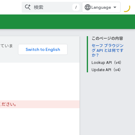
/
このページの内容
していま
セーフ ブラウジン
グ API とは何です
か？
Lookup API（v4）
Update API（v4）
ください。