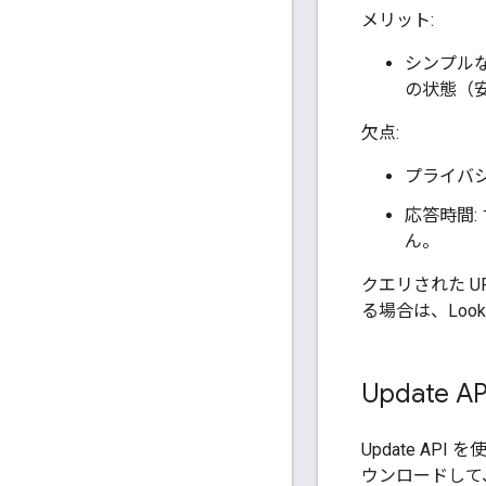
メリット:
シンプルな 
の状態（
欠点:
プライバシ
応答時間
ん。
クエリされた 
る場合は、Loo
Update A
Update AP
ウンロードして、