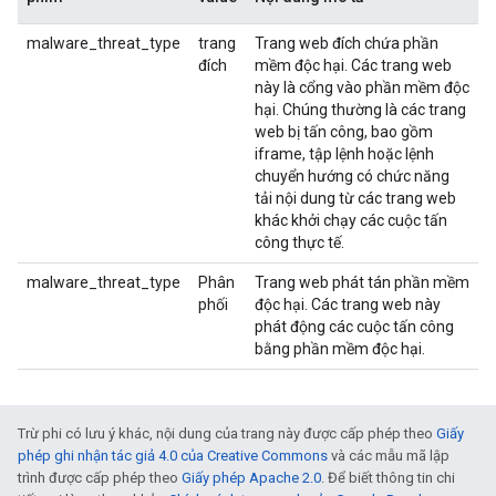
malware_threat_type
trang
Trang web đích chứa phần
đích
mềm độc hại. Các trang web
này là cổng vào phần mềm độc
hại. Chúng thường là các trang
web bị tấn công, bao gồm
iframe, tập lệnh hoặc lệnh
chuyển hướng có chức năng
tải nội dung từ các trang web
khác khởi chạy các cuộc tấn
công thực tế.
malware_threat_type
Phân
Trang web phát tán phần mềm
phối
độc hại. Các trang web này
phát động các cuộc tấn công
bằng phần mềm độc hại.
Trừ phi có lưu ý khác, nội dung của trang này được cấp phép theo
Giấy
phép ghi nhận tác giả 4.0 của Creative Commons
và các mẫu mã lập
trình được cấp phép theo
Giấy phép Apache 2.0
. Để biết thông tin chi