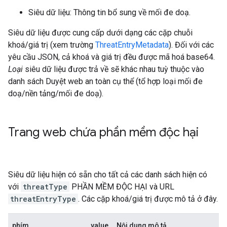
Siêu dữ liệu: Thông tin bổ sung về mối đe doạ.
Siêu dữ liệu được cung cấp dưới dạng các cặp chuỗi
khoá/giá trị (xem trường
ThreatEntryMetadata
). Đối với các
yêu cầu JSON, cả khoá và giá trị đều được mã hoá base64.
Loại
siêu dữ liệu được trả về sẽ khác nhau tuỳ thuộc vào
danh sách Duyệt web an toàn cụ thể (tổ hợp loại mối đe
doạ/nền tảng/mối đe doạ).
Trang web chứa phần mềm độc hại
Siêu dữ liệu hiện có sẵn cho tất cả các danh sách hiện có
với
threatType
PHẦN MỀM ĐỘC HẠI và URL
threatEntryType
. Các cặp khoá/giá trị được mô tả ở đây.
phím
value
Nội dung mô tả