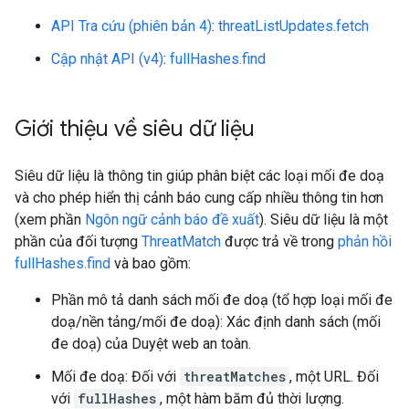
API Tra cứu (phiên bản 4)
:
threatListUpdates.fetch
Cập nhật API (v4)
:
fullHashes.find
Giới thiệu về siêu dữ liệu
Siêu dữ liệu là thông tin giúp phân biệt các loại mối đe doạ
và cho phép hiển thị cảnh báo cung cấp nhiều thông tin hơn
(xem phần
Ngôn ngữ cảnh báo đề xuất
). Siêu dữ liệu là một
phần của đối tượng
ThreatMatch
được trả về trong
phản hồi
fullHashes.find
và bao gồm:
Phần mô tả danh sách mối đe doạ (tổ hợp loại mối đe
doạ/nền tảng/mối đe doạ): Xác định danh sách (mối
đe doạ) của Duyệt web an toàn.
Mối đe doạ: Đối với
threatMatches
, một URL. Đối
với
fullHashes
, một hàm băm đủ thời lượng.