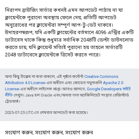
নিরাপদ ব্রাউজিং সার্ভার কখনই এমন আপডেট পাঠায় না যা
ক্লায়েন্টকে পুরানো অবস্থায় ফেলে দেয়; প্রতিটি আপডেট
অনুরোধের পর ক্লায়েন্টরা সম্পূর্ণ আপ-টু-ডেট থাকবে।
উদাহরণস্বরূপ, যদি একটি ক্লায়েন্টের বর্তমানে 4096 এন্ট্রির একটি
ডাটাবেস থাকে কিন্তু শুধুমাত্র সর্বাধিক 2048টি ডেল্টা ডাউনলোড
করতে চায়, যদি ক্লায়েন্ট সত্যিই পুরানো হয় তাহলে সার্ভারটি
2048 ডাটাবেসে ক্লায়েন্টকে রিসেট করতে পারে।
অন্য কিছু উল্লেখ না করা থাকলে, এই পৃষ্ঠার কন্টেন্ট
Creative Commons
Attribution 4.0 License
-এর অধীনে এবং কোডের নমুনাগুলি
Apache 2.0
License
-এর অধীনে লাইসেন্স প্রাপ্ত। আরও জানতে,
Google Developers সাইট
নীতি
দেখুন। Java হল Oracle এবং/অথবা তার অ্যাফিলিয়েট সংস্থার রেজিস্টার্ড
ট্রেডমার্ক।
2025-07-25 UTC-তে শেষবার আপডেট করা হয়েছে।
সংযোগ করুন, সংযোগ করুন, সংযোগ করুন