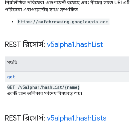
নিম্নলিখিত পরিষেবা এন্ডপয়েন্ট রয়েছে এবং নীচের সমস্ত URI এই
পরিষেবা এন্ডপয়েন্টের সাথে সম্পর্কিত:
https://safebrowsing.googleapis.com
REST রিসোর্স:
v5alpha1
.
hash
List
পদ্ধতি
get
GET
/
v5alpha1
/
hash
List
/
{name}
একটি হ্যাশ তালিকার সর্বশেষ বিষয়বস্তু পায়।
REST রিসোর্স:
v5alpha1
.
hash
Lists