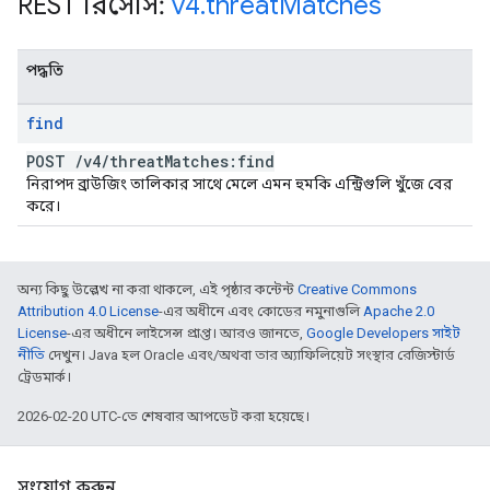
REST রিসোর্স:
v4
.
threat
Matches
পদ্ধতি
find
POST
/
v4
/
threat
Matches:find
নিরাপদ ব্রাউজিং তালিকার সাথে মেলে এমন হুমকি এন্ট্রিগুলি খুঁজে বের
করে।
অন্য কিছু উল্লেখ না করা থাকলে, এই পৃষ্ঠার কন্টেন্ট
Creative Commons
Attribution 4.0 License
-এর অধীনে এবং কোডের নমুনাগুলি
Apache 2.0
License
-এর অধীনে লাইসেন্স প্রাপ্ত। আরও জানতে,
Google Developers সাইট
নীতি
দেখুন। Java হল Oracle এবং/অথবা তার অ্যাফিলিয়েট সংস্থার রেজিস্টার্ড
ট্রেডমার্ক।
2026-02-20 UTC-তে শেষবার আপডেট করা হয়েছে।
সংযোগ করুন