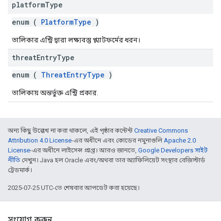
platform
Type
enum (
PlatformType
)
তালিকার এন্ট্রি দ্বারা লক্ষ্যবস্তু প্ল্যাটফর্মের ধরন।
threat
Entry
Type
enum (
ThreatEntryType
)
তালিকায় অন্তর্ভুক্ত এন্ট্রি প্রকার.
অন্য কিছু উল্লেখ না করা থাকলে, এই পৃষ্ঠার কন্টেন্ট
Creative Commons
Attribution 4.0 License
-এর অধীনে এবং কোডের নমুনাগুলি
Apache 2.0
License
-এর অধীনে লাইসেন্স প্রাপ্ত। আরও জানতে,
Google Developers সাইট
নীতি
দেখুন। Java হল Oracle এবং/অথবা তার অ্যাফিলিয়েট সংস্থার রেজিস্টার্ড
ট্রেডমার্ক।
2025-07-25 UTC-তে শেষবার আপডেট করা হয়েছে।
সংযোগ করুন