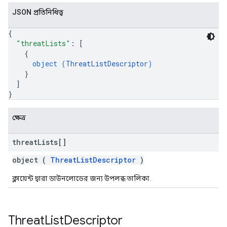
JSON প্রতিনিধিত্ব
{
"threatLists"
: 
[
{
object (
ThreatListDescriptor
)
}
]
}
ক্ষেত্র
threat
Lists[]
object (
ThreatListDescriptor
)
ক্লায়েন্ট দ্বারা ডাউনলোডের জন্য উপলব্ধ তালিকা.
Threat
List
Descriptor