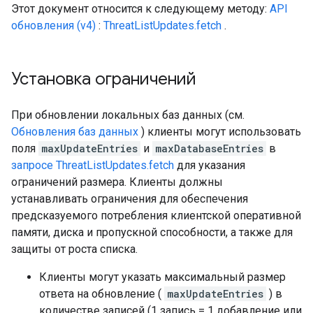
Этот документ относится к следующему методу:
API
обновления (v4)
:
ThreatListUpdates.fetch
.
Установка ограничений
При обновлении локальных баз данных (см.
Обновления баз данных
) клиенты могут использовать
поля
maxUpdateEntries
и
maxDatabaseEntries
в
запросе ThreatListUpdates.fetch
для указания
ограничений размера. Клиенты должны
устанавливать ограничения для обеспечения
предсказуемого потребления клиентской оперативной
памяти, диска и пропускной способности, а также для
защиты от роста списка.
Клиенты могут указать максимальный размер
ответа на обновление (
maxUpdateEntries
) в
количестве записей (1 запись = 1 добавление или