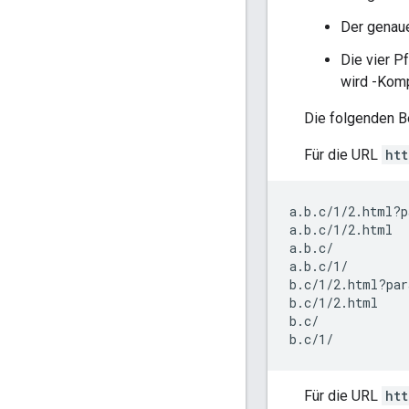
Der genau
Die vier P
wird -Komp
Die folgenden B
Für die URL
htt
a.b.c/1/2.html?p
a.b.c/1/2.html

a.b.c/

a.b.c/1/

b.c/1/2.html?par
b.c/1/2.html

b.c/

b.c/1/
Für die URL
htt