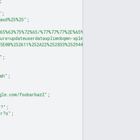
;
"
;
asd
%25%
25"
;
65
%63%
75
%72%
65/
%77%
77
%77%
2E
%65%
62
%61%
79
%2E%63%
6F%6D
cure=updateuserdataxplimnbqmn-xplmvalidateinfoswqpcmlx=h
55E
00
%252611%
252A22
%252833%
252944_55%252B"
)
=
"http://h
"
;
ah"
;
gle.com/foobarbaz2"
;
r?"
;
?r?s"
;