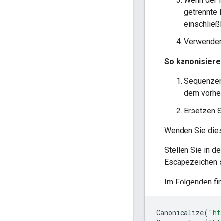
Wenn der H
getrennte 
einschließ
Verwenden 
So kanonisiere
Sequenzen „
dem vorhe
Ersetzen S
Wenden Sie dies
Stellen Sie in d
Escapezeichen s
Im Folgenden fi
Canonicalize
(
"ht