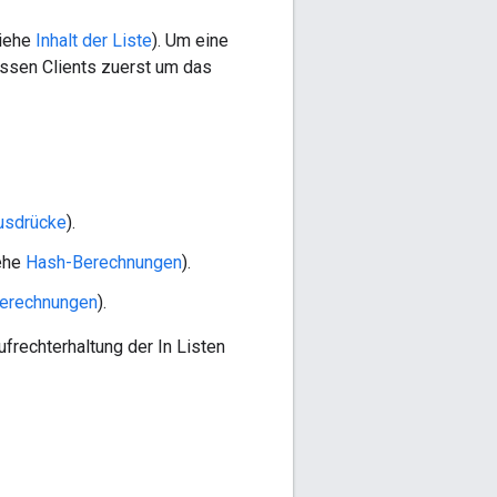
siehe
Inhalt der Liste
). Um eine
üssen Clients zuerst um das
ausdrücke
).
iehe
Hash-Berechnungen
).
Berechnungen
).
frechterhaltung der In Listen