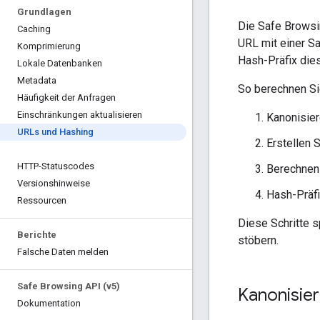
Grundlagen
Die Safe Browsi
Caching
URL mit einer S
Komprimierung
Hash-Präfix die
Lokale Datenbanken
Metadata
So berechnen Si
Häufigkeit der Anfragen
Einschränkungen aktualisieren
Kanonisier
URLs und Hashing
Erstellen 
HTTP-Statuscodes
Berechnen 
Versionshinweise
Hash-Präfi
Ressourcen
Diese Schritte s
Berichte
stöbern.
Falsche Daten melden
Safe Browsing API (v5)
Kanonisie
Dokumentation