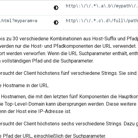
http\:\/\/.*\.a\.b\/mypath\/
.html?myparam=a
http\:\/\/.*.c\.d\/full\/pat
bis zu 30 verschiedene Kombinationen aus Host-Suffix und Pfadp
erden nur die Host- und Pfadkomponenten der URL verwendet.
rt werden verworfen. Wenn die URL Suchparameter enthält, enth
 vollständigen Pfad und die Suchparameter.
rsucht der Client höchstens fünf verschiedene Strings. Sie sind:
e Hostname in der URL.
r Hostnamen, die mit den letzten fünf Komponenten die Hauptk
Die Top-Level-Domain kann übersprungen werden. Diese weitere 
nn der Host eine IP-Adresse ist.
rsucht der Client höchstens sechs verschiedene Strings. Dazu 
 Pfad der URL, einschließlich der Suchparameter.