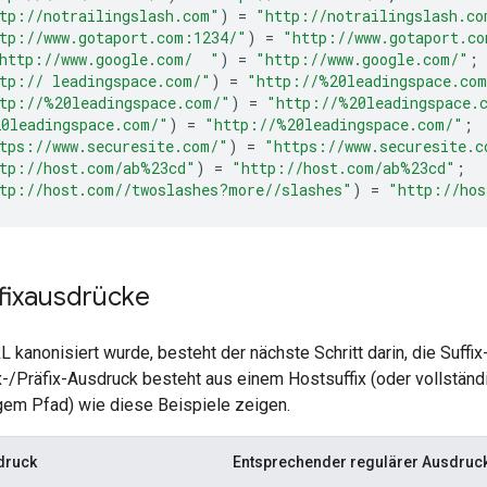
tp://notrailingslash.com"
)
=
"http://notrailingslash.co
tp://www.gotaport.com:1234/"
)
=
"http://www.gotaport.co
http://www.google.com/  "
)
=
"http://www.google.com/"
;
tp:// leadingspace.com/"
)
=
"http://
%20le
adingspace.co
tp://
%20le
adingspace.com/"
)
=
"http://
%20le
adingspace.
0le
adingspace.com/"
)
=
"http://
%20le
adingspace.com/"
;
tps://www.securesite.com/"
)
=
"https://www.securesite.c
tp://host.com/ab
%23c
d"
)
=
"http://host.com/ab
%23c
d"
;
tp://host.com//twoslashes?more//slashes"
)
=
"http://hos
fixausdrücke
kanonisiert wurde, besteht der nächste Schritt darin, die Suffix
x-/Präfix-Ausdruck besteht aus einem Hostsuffix (oder vollstän
igem Pfad) wie diese Beispiele zeigen.
sdruck
Entsprechender regulärer Ausdruc