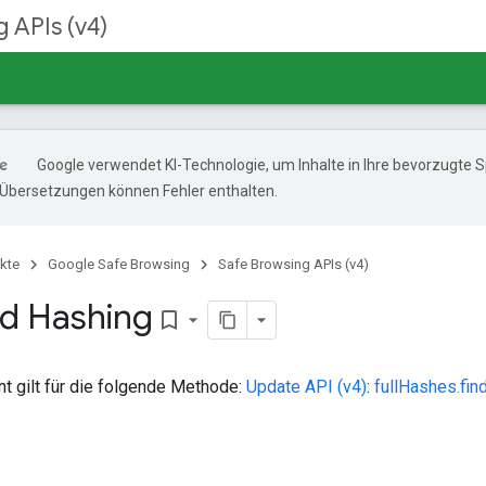
 APIs (v4)
Google verwendet KI-Technologie, um Inhalte in Ihre bevorzugte 
-Übersetzungen können Fehler enthalten.
kte
Google Safe Browsing
Safe Browsing APIs (v4)
d Hashing
bookmark_border
 gilt für die folgende Methode:
Update API (v4)
:
fullHashes.fin