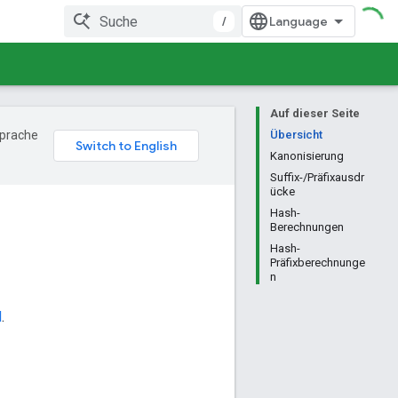
/
Auf dieser Seite
Sprache
Übersicht
Kanonisierung
Suffix-/Präfixausdr
ücke
Hash-
Berechnungen
Hash-
Präfixberechnunge
n
d
.