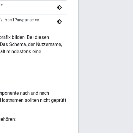
.*
h\.html?myparam=a
räfix bilden. Bei diesen
 Das Schema, der Nutzername,
ält mindestens eine
omponente nach und nach
Hostnamen sollten nicht geprüft
gehören: