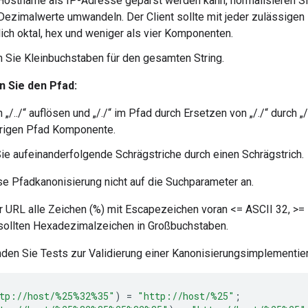
ostname als IP-Adresse geparst werden kann, normalisieren Sie
Dezimalwerte umwandeln. Der Client sollte mit jeder zulässige
lich oktal, hex und weniger als vier Komponenten.
Sie Kleinbuchstaben für den gesamten String.
n Sie den Pfad:
/../“ auflösen und „/./“ im Pfad durch Ersetzen von „/./“ durch „/“
rigen Pfad Komponente.
ie aufeinanderfolgende Schrägstriche durch einen Schrägstrich.
e Pfadkanonisierung nicht auf die Suchparameter an.
er URL alle Zeichen (%) mit Escapezeichen voran <= ASCII 32, >= 
ollten Hexadezimalzeichen in Großbuchstaben.
nden Sie Tests zur Validierung einer Kanonisierungsimplementie
tp://host/
%25%
32%35"
)
=
"http://host/%25"
;