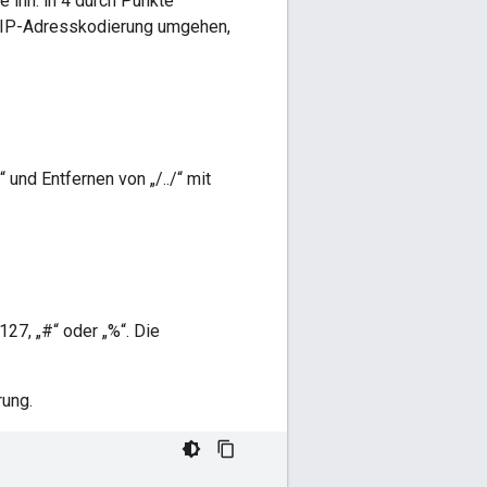
 ihn. in 4 durch Punkte
n IP-Adresskodierung umgehen,
 und Entfernen von „/../“ mit
127, „#“ oder „%“. Die
rung.