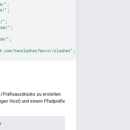
m/"
;
m/"
;
m/"
;
com/"
;
om/"
;
t.com/twoslashes?more//slashes"
;
-/Präfixausdrücke zu erstellen.
digen Host) und einem Pfadpräfix
k