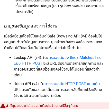
อาจพยายามติดตั้งแอปที่เป็นอันตรายบนอุปกรณ์ของคุณ
ซึ่งจะขโมยหรือลบข้อมูล (เช่น รูปภาพ รหัสผ่าน ข้อความ และ
บัตรเครดิต)
อายุของข้อมูลและการใช้งาน
เมื่อดึงข้อมูลโดยใช้ไคลเอ็นต์ Safe Browsing API (v4) ต้องไม่ใช้
ข้อมูลที่เก่ากว่าข้อมูลที่บริการระบุ กล่าวอย่างเจาะจงคือ เราจะแสดง
คำเตือนได้ก็ต่อเมื่อเป็นไปตามเงื่อนไขต่อไปนี้เท่านั้น
Lookup API (v4): ใน
การตอบสนอง threatMatches.find
แบบ HTTP POST
จะมี URL ตรงกับรายการภัยคุกคาม และ
การตอบสนองที่แคชไว้จะยังคงใช้งานได้ในตอนที่แสดงคำ
เตือน
อัปเดต API (v4): ใน
การตอบกลับ HTTP POST แบบเต็ม
URL ตรงกับแฮชแบบเต็มและการตอบกลับที่แคชไว้จะยังคง
ใช้งานได้ในขณะที่แสดงคำเตือน
สำคัญ:
ระบบจะไม่แสดงคำเตือนไม่ว่าในกรณีอื่นๆ ก็ตาม