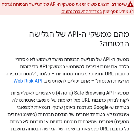
שימו לב:
הוצאנו משימוש את ממשקי ה-API של הגלישה הבטוחה (גרסה
4). מידע נוסף זמין
במדריך להעברת נתונים
.
מהם ממשקי ה-API של הגלישה
הבטוחה?
ממשק ה-API של הגלישה הבטוחה מיועד לשימוש לא מסחרי
בלבד. אם אתם צריכים להשתמש בממשקי API כדי לזהות
כתובות URL זדוניות למטרות מסחריות – כלומר, "למטרות מכירה
או יצירת הכנסות" – אתם יכולים להשתמש ב-
Web Risk API
.
ממשקי Safe Browsing API (גרסה 4) מאפשרים לאפליקציות
לקוח לבדוק כתובות URL מול רשימות של משאבי אינטרנט לא
בטוחים ש-Google מעדכנת באופן שוטף. דוגמאות למשאבי
אינטרנט לא בטוחים: אתרים של הנדסה חברתית (פישינג ואתרים
מטעים) ואתרים שמארחים תוכנות זדוניות או תוכנות לא רצויות.
כל כתובת URL שנמצאת ברשימה של הגלישה הבטוחה נחשבת