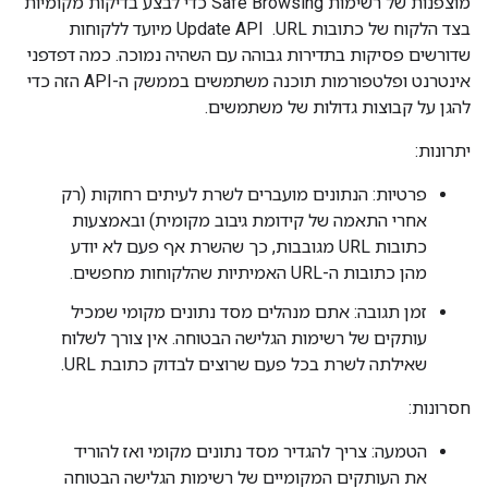
מוצפנות של רשימות Safe Browsing כדי לבצע בדיקות מקומיות
בצד הלקוח של כתובות URL. ‏ Update API מיועד ללקוחות
שדורשים פסיקות בתדירות גבוהה עם השהיה נמוכה. כמה דפדפני
אינטרנט ופלטפורמות תוכנה משתמשים בממשק ה-API הזה כדי
להגן על קבוצות גדולות של משתמשים.
יתרונות:
פרטיות: הנתונים מועברים לשרת לעיתים רחוקות (רק
אחרי התאמה של קידומת גיבוב מקומית) ובאמצעות
כתובות URL מגובבות, כך שהשרת אף פעם לא יודע
מהן כתובות ה-URL האמיתיות שהלקוחות מחפשים.
זמן תגובה: אתם מנהלים מסד נתונים מקומי שמכיל
עותקים של רשימות הגלישה הבטוחה. אין צורך לשלוח
שאילתה לשרת בכל פעם שרוצים לבדוק כתובת URL.
חסרונות:
הטמעה: צריך להגדיר מסד נתונים מקומי ואז להוריד
את העותקים המקומיים של רשימות הגלישה הבטוחה