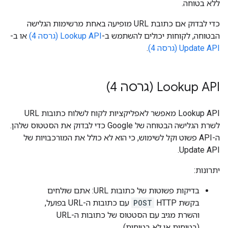
ללא בטוחה.
כדי לבדוק אם כתובת URL מופיעה באחת מרשימות הגלישה
הבטוחה, לקוחות יכולים להשתמש ב-
Lookup API (גרסה 4)
או ב-
Update API (גרסה 4)
.
Lookup API (גרסה 4)
‫Lookup API מאפשר לאפליקציות לקוח לשלוח כתובות URL
לשרת הגלישה הבטוחה של Google כדי לבדוק את הסטטוס שלהן.
ה-API פשוט וקל לשימוש, כי הוא לא כולל את המורכבויות של
Update API.
יתרונות:
בדיקות פשוטות של כתובות URL: אתם שולחים
בקשת HTTP
POST
עם כתובות ה-URL בפועל,
והשרת מגיב עם הסטטוס של כתובות ה-URL
(בטוחות או לא בטוחות).