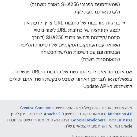
(שמאוחסנים כגיבובי SHA256 באורך משתנה)
ולעדכן אותם מעת לעת.
בדיקות מורכבות של כתובות URL: צריך לדעת איך
לבצע קנוניזציה של כתובות URL, ליצור ביטויי
סיומת/קידומת ולחשב גיבובי SHA256 (לצורך
השוואה עם העותקים המקומיים של רשימות הגלישה
הבטוחה וגם עם רשימות הגלישה הבטוחה
שמאוחסנות בשרת).
אם אתם מודאגים לגבי הפרטיות של כתובות ה-URL שנשלחו
בשאילתה או לגבי זמן האחזור שנובע מבקשת רשת, אתם יכולים
להשתמש ב-Update API.
אלא אם צוין אחרת, התוכן של דף זה הוא ברישיון
Creative Commons
Attribution 4.0
ודוגמאות הקוד הן ברישיון
Apache 2.0
. לפרטים, ניתן לעיין
ב
מדיניות האתר Google Developers‏
.‏ Java הוא סימן מסחרי רשום של חברת
Oracle ו/או של השותפים העצמאיים שלה.