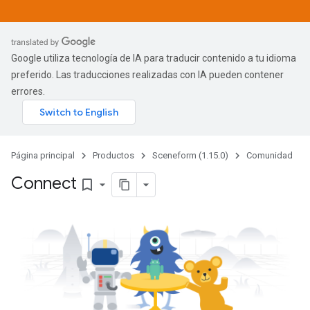
Google utiliza tecnología de IA para traducir contenido a tu idioma
preferido. Las traducciones realizadas con IA pueden contener
errores.
Página principal
Productos
Sceneform (1.15.0)
Comunidad
Connect
bookmark_border