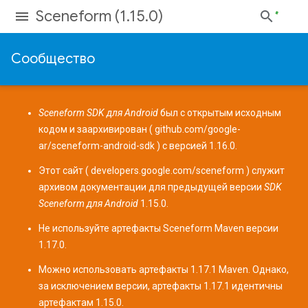
Sceneform (1.15.0)
Сообщество
Sceneform SDK для Android
был с открытым исходным
кодом и заархивирован (
github.com/google-
ar/sceneform-android-sdk
) с версией 1.16.0.
Этот сайт (
developers.google.com/sceneform
) служит
архивом документации для предыдущей версии
SDK
Sceneform для Android
1.15.0.
Не используйте артефакты Sceneform
Maven
версии
1.17.0.
Можно использовать артефакты 1.17.1 Maven. Однако,
за исключением версии, артефакты 1.17.1 идентичны
артефактам 1.15.0.