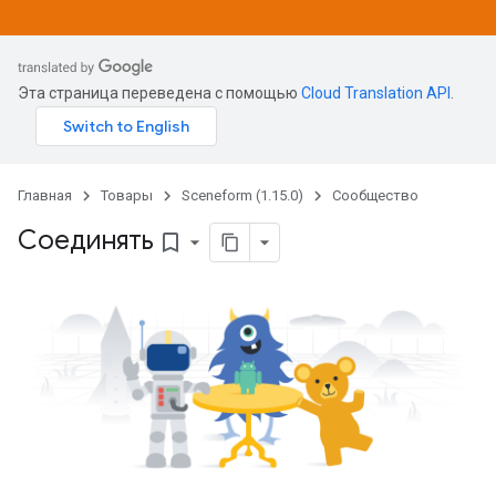
Эта страница переведена с помощью
Cloud Translation API
.
Главная
Товары
Sceneform (1.15.0)
Сообщество
Соединять
bookmark_border