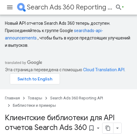
Search Ads 360 Reporting API
Новый API отчетов Search Ads 360 теперь доступен.
Присоединяйтесь к группе Google
searchads-api-
announcements
, чтобы быть в курсе предстоящих улучшений
и выпусков.
Эта страница переведена с помощью
Cloud Translation API
.
Главная
Товары
Search Ads 360 Reporting API
Библиотеки и примеры
Клиентские библиотеки для API
отчетов Search Ads 360
bookmark_border