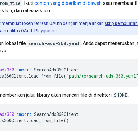
rom_file
. Ikuti
contoh yang diberikan di bawah
saat membuat fi
D klien, dan rahasia klien.
 membuat token refresh OAuth dengan menjalankan
skrip pembuatan
n utilitas
OAuth Playground
.
n lokasi file
search-ads-360.yaml
, Anda dapat meneruskan j
ya:
ads360
import
SearchAds360Client
ds360Client
.
load_from_file
(
"path/to/search-ads-360.yaml
emberikan jalur, library akan mencari file di direktori
$HOME
:
ads360
import
SearchAds360Client
ds360Client
.
load_from_file
()