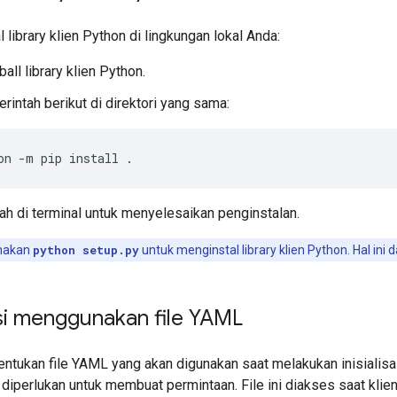
 library klien Python di lingkungan lokal Anda:
ball library klien Python.
rintah berikut di direktori yang sama:
on
-
m
pip
install
.
ntah di terminal untuk menyelesaikan penginstalan.
nakan
python setup.py
untuk menginstal library klien Python. Hal i
si menggunakan file YAML
tukan file YAML yang akan digunakan saat melakukan inisialisas
 diperlukan untuk membuat permintaan. File ini diakses saat klie