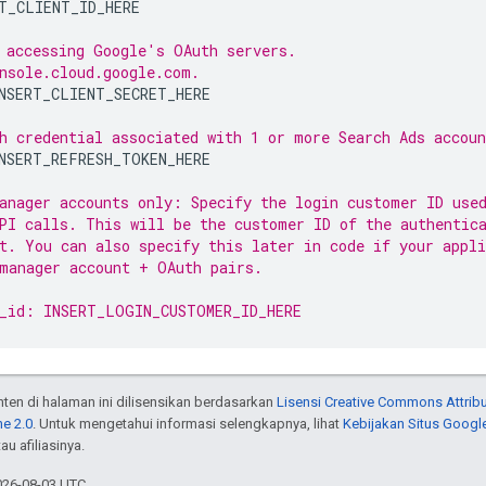
T_CLIENT_ID_HERE

 accessing Google's OAuth servers.
nsole.cloud.google.com.
NSERT_CLIENT_SECRET_HERE

h credential associated with 1 or more Search Ads accoun
NSERT_REFRESH_TOKEN_HERE

anager accounts only: Specify the login customer ID use
PI calls. This will be the customer ID of the authentic
t. You can also specify this later in code if your appli
manager account + OAuth pairs.
_id: INSERT_LOGIN_CUSTOMER_ID_HERE
onten di halaman ini dilisensikan berdasarkan
Lisensi Creative Commons Attribu
e 2.0
. Untuk mengetahui informasi selengkapnya, lihat
Kebijakan Situs Googl
au afiliasinya.
026-08-03 UTC.