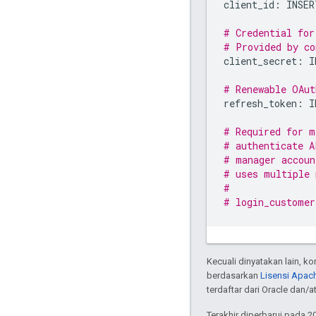
client_id:
INSER
# Credential for
# Provided by co
client_secret:
I
# Renewable OAut
refresh_token:
I
# Required for m
# authenticate A
# manager accoun
# uses multiple 
#
# login_customer
Kecuali dinyatakan lain, k
berdasarkan
Lisensi Apach
terdaftar dari Oracle dan/at
Terakhir diperbarui pada 2