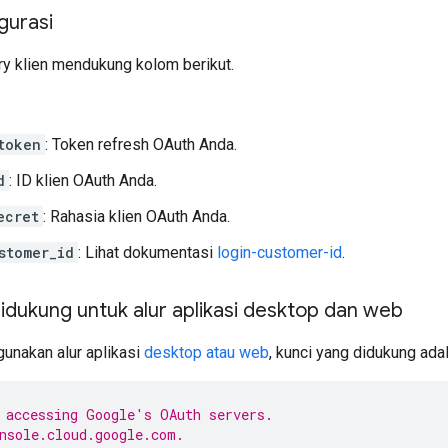
gurasi
ary klien mendukung kolom berikut.
token
: Token refresh OAuth Anda.
d
: ID klien OAuth Anda.
ecret
: Rahasia klien OAuth Anda.
stomer_id
: Lihat dokumentasi
login-customer-id
.
idukung untuk alur aplikasi desktop dan web
unakan alur aplikasi
desktop atau web
, kunci yang didukung ada
 accessing Google's OAuth servers.
nsole.cloud.google.com.