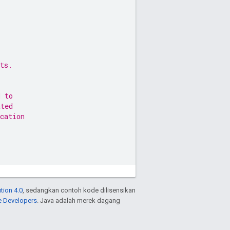
ts.
d to
ated
cation
tion 4.0
, sedangkan contoh kode dilisensikan
e Developers
. Java adalah merek dagang