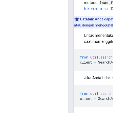
metode
load_f
token refresh
, I
Catatan:
Anda dapat
atau dengan menggunaka
Untuk menentuka
saat memanggiln
from
util_search
client
=
SearchA
Jika Anda tidak m
from
util_search
client
=
SearchA