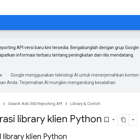
porting API versi baru kini tersedia. Bergabunglah dengan grup Google
patkan informasi terbaru tentang peningkatan dan rilis mendatang.
Google menggunakan teknologi AI untuk menerjemahkan konten 
ihan Anda. Terjemahan AI mungkin mengandung kesalahan.
Search Ads 360 Reporting API
Library & Contoh
asi library klien Python
bookmark_border
 library klien Python