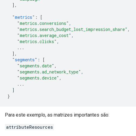
],
"metrics"
:
[
"metrics.conversions"
,
"metrics.search_budget_lost_impression_share"
,
"metrics.average_cost"
,
"metrics.clicks"
,
...
],
"segments"
:
[
"segments.date"
,
"segments.ad_network_type"
,
"segments.device"
,
...
]
}
Para este exemplo, as matrizes importantes são:
attributeResources