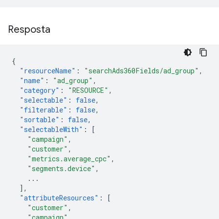
Resposta
{
"resourceName"
:
"searchAds360Fields/ad_group"
,
"name"
:
"ad_group"
,
"category"
:
"RESOURCE"
,
"selectable"
:
false
,
"filterable"
:
false
,
"sortable"
:
false
,
"selectableWith"
:
[
"campaign"
,
"customer"
,
"metrics.average_cpc"
,
"segments.device"
,
...
],
"attributeResources"
:
[
"customer"
,
"campaign"