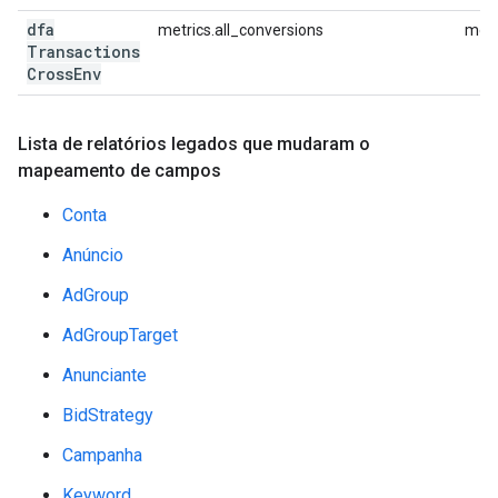
dfa
metrics.all_conversions
metr
Transactions
Cross
Env
Lista de relatórios legados que mudaram o
mapeamento de campos
Conta
Anúncio
AdGroup
AdGroupTarget
Anunciante
BidStrategy
Campanha
Keyword