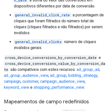
n_date
: a soma do valor das conversões em
dispositivos diferentes por data de conversão.
general_invalid_click_rate
: a porcentagem de
cliques que foram filtrados do número total de
cliques (cliques filtrados e não filtrados) por serem
inválidos.
general_invalid_clicks
: número de cliques
inválidos gerais.
cross_device_conversions_by_conversion_date
e
cross_device_conversions_value_by_conversion_da
te
são compatíveis com estes recursos:
ad_group_ad
,
ad_group_audience_view
,
ad_group
,
bidding_strategy
,
campaign
,
customer
,
campaign_audience_view
,
keyword_view
e
shopping_performance_view
.
Mapeamentos de campo redefinidos