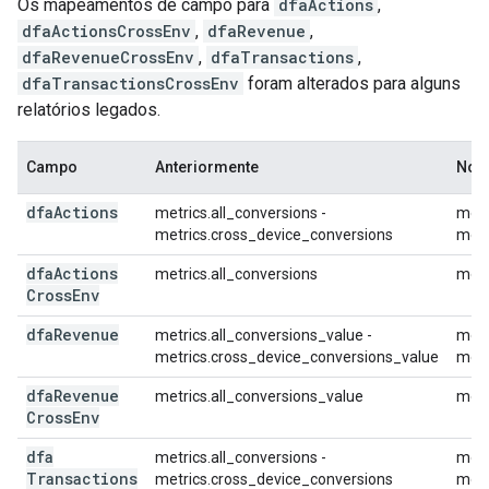
Os mapeamentos de campo para
dfaActions
,
dfaActionsCrossEnv
,
dfaRevenue
,
dfaRevenueCrossEnv
,
dfaTransactions
,
dfaTransactionsCrossEnv
foram alterados para alguns
relatórios legados.
Campo
Anteriormente
Nova
dfa
Actions
metrics.all_conversions -
metr
metrics.cross_device_conversions
metr
dfa
Actions
metrics.all_conversions
metr
Cross
Env
dfa
Revenue
metrics.all_conversions_value -
metr
metrics.cross_device_conversions_value
metr
dfa
Revenue
metrics.all_conversions_value
metr
Cross
Env
dfa
metrics.all_conversions -
metr
Transactions
metrics.cross_device_conversions
metr