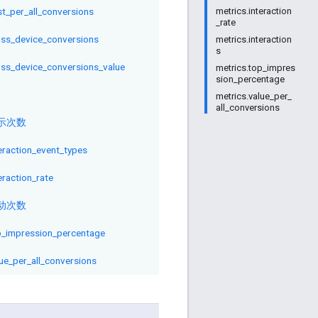
t_per_all_conversions
metrics.interaction
_rate
oss_device_conversions
metrics.interaction
s
oss_device_conversions_value
metrics.top_impres
sion_percentage
metrics.value_per_
all_conversions
示次数
eraction_event_types
eraction_rate
动次数
p_impression_percentage
ue_per_all_conversions