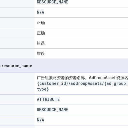
RESOURCE
_
NAME
N
/
A
正确
正确
错误
错误
t
.
resource
_
name
广告组素材资源的资源名称。AdGroupAsset 资
{customer
_
id}
/
ad
Group
Assets
/
{ad
_
group
type}
ATTRIBUTE
RESOURCE
_
NAME
N
/
A