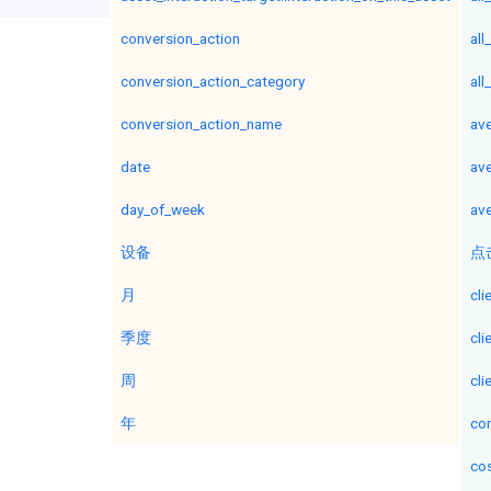
conversion_action
all
conversion_action_category
all
conversion_action_name
av
date
av
day_of_week
av
设备
点
月
cl
季度
cli
周
cl
年
con
co