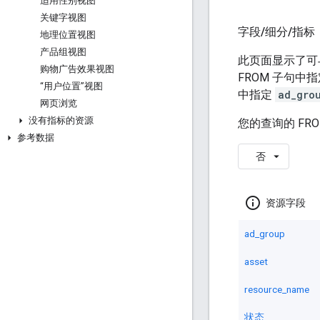
适用性别视图
关键字视图
字段
/
细分
/
指标
地理位置视图
产品组视图
此页面显示了
购物广告效果视图
FROM 子句中
“用户位置”视图
中指定
ad_gro
网页浏览
没有指标的资源
您的查询的 FR
参考数据
否
info_outline
资源字段
ad_group
asset
resource_name
状态