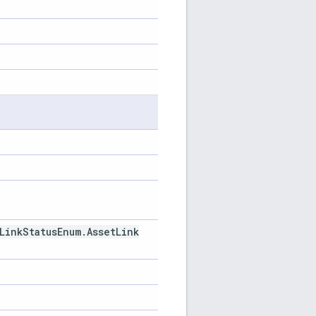
Link
Status
Enum
.
Asset
Link