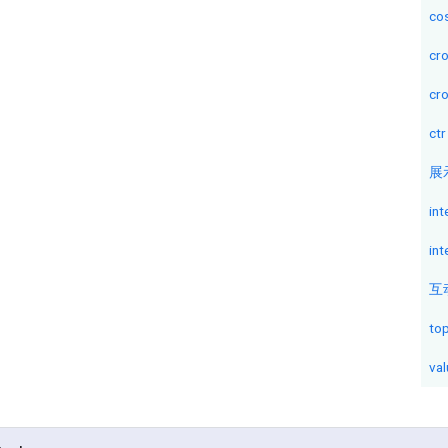
cos
cr
cr
ctr
展
int
int
互
to
val