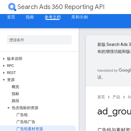
Search Ads 360 Reporting API
首页
指南
参考文档
库和示例
新版 Search Ads
布的增强功能和版
版本说明
RPC
REST
误。
资源
概览
指标
首页
产品
S
路段
ad
_
gro
包含指标的资源
广告组
广告组广告
广告组素材资源
广告组与素材资