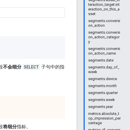
teraction_target.int
eraction_on_this_a
sset
segments.conversi
on_action
segments.conversi
on_action_categor
y
segments.conversi
on_action_name
segments.date
段
不会细分
SELECT
子句中的指
segments.day_of_
week
segments.device
segments.month
segments.quarter
segments.week
segments.year
metrics.absolute_t
op_impression_per
centage
段
将细分
指标。
metrics.all_convers