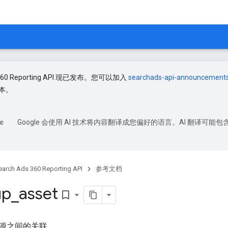
 360 Reporting API 现已发布。您可以加入
searchads-api-announcement
本。
Google 会使用 AI 技术将内容翻译成您偏好的语言。AI 翻译可能包
earch Ads 360 Reporting API
参考文档
up
_
asset
bookmark_border
源之间的关联。