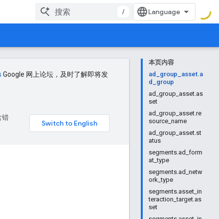
/
本页内容
s
Google 网上论坛，及时了解即将发
ad_group_asset.a
d_group
ad_group_asset.as
set
ad_group_asset.re
含错
source_name
ad_group_asset.st
atus
segments.ad_form
at_type
segments.ad_netw
ork_type
segments.asset_in
teraction_target.as
set
segments.asset_in