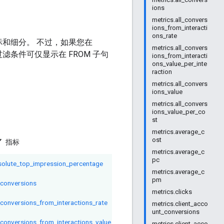
ions
metrics.all_convers
ions_from_interacti
ons_rate
指标和细分。 不过，如果您在
metrics.all_convers
滤条件可仅显示在 FROM 子句
ions_from_interacti
ons_value_per_inte
raction
metrics.all_convers
ions_value
metrics.all_convers
ions_value_per_co
st
metrics.average_c
art
ost
指标
metrics.average_c
pc
solute_top_impression_percentage
metrics.average_c
pm
_conversions
metrics.clicks
_conversions_from_interactions_rate
metrics.client_acco
unt_conversions
_conversions_from_interactions_value_per_interaction
metrics.client_acco