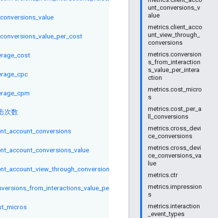
unt_conversions_v
alue
_conversions_value
metrics.client_acco
unt_view_through_
_conversions_value_per_cost
conversions
metrics.conversion
erage_cost
s_from_interaction
s_value_per_intera
erage_cpc
ction
metrics.cost_micro
erage_cpm
s
metrics.cost_per_a
击次数
ll_conversions
metrics.cross_devi
ient_account_conversions
ce_conversions
metrics.cross_devi
ent_account_conversions_value
ce_conversions_va
lue
ient_account_view_through_conversions
metrics.ctr
metrics.impression
versions_from_interactions_value_per_interaction
s
metrics.interaction
st_micros
_event_types