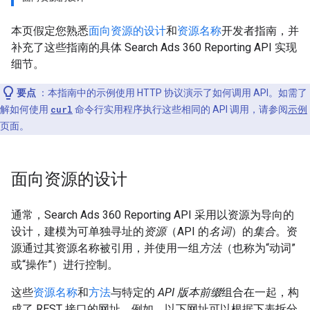
本页假定您熟悉
面向资源的设计
和
资源名称
开发者指南，并
补充了这些指南的具体 Search Ads 360 Reporting API 实现
细节。
要点
：本指南中的示例使用 HTTP 协议演示了如何调用 API。如需了
解如何使用
curl
命令行实用程序执行这些相同的 API 调用，请参阅
示例
页面。
面向资源的设计
通常，Search Ads 360 Reporting API 采用以资源为导向的
设计，建模为可单独寻址的
资源
（API 的
名词
）的
集合
。资
源通过其资源名称被引用，并使用一组
方法
（也称为“动词”
或“操作”）进行控制。
这些
资源名称
和
方法
与特定的
API 版本前缀
组合在一起，构
成了 REST 接口的网址。例如，以下网址可以根据下表拆分