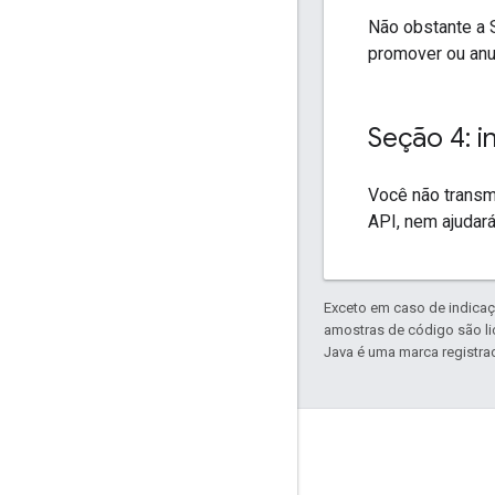
Não obstante a S
promover ou anu
Seção 4: i
Você não transm
API, nem ajudará
Exceto em caso de indicaç
amostras de código são l
Java é uma marca registrad
Connect
Avisos