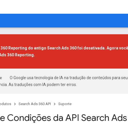
 360 Reporting do antigo Search Ads 360 foi desativada. Agora você
Ads 360 Reporting
.
O Google usa tecnologia de IA na tradução de conteúdos para seu
ncia. As traduções com IA podem ter erros.
odutos
Search Ads 360 API
Suporte
e Condições da API Search Ads