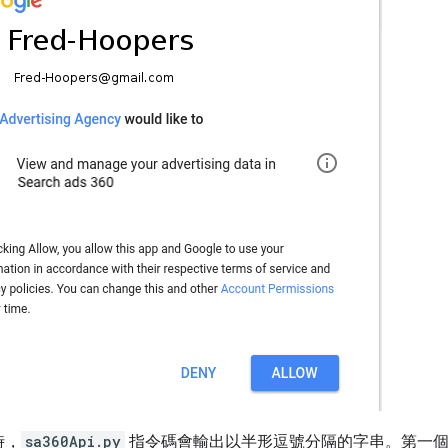
時，
sa360Api.py
指令碼會輸出以半形逗號分隔的字串。第一個值