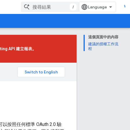
/
這個頁面中的內容
建議的授權工作流
ting API
建立報表。
程
。
照任何標準 OAuth 2.0 驗