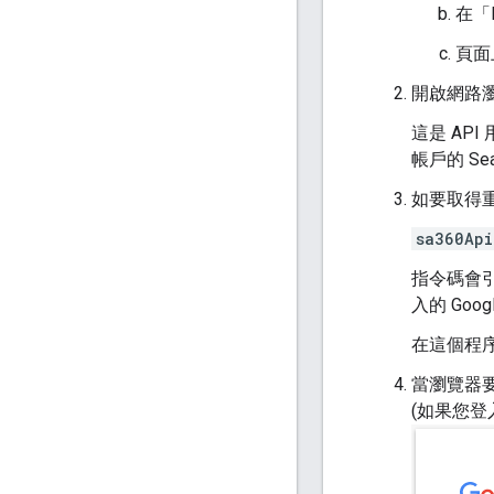
在「
頁面
開啟網路
這是 API
帳戶的 Se
如要取得
sa360Api
指令碼會引
入的 Goog
在這個程
當瀏覽器要求
(如果您登