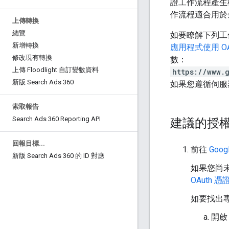
證工作流程產生權
作流程適合用於
上傳轉換
總覽
如要瞭解下列工
新增轉換
應用程式使用 OAut
修改現有轉換
數：
上傳 Floodlight 自訂變數資料
https://www.
新版 Search Ads 360
如果您遵循伺服器
索取報告
Search Ads 360 Reporting API
建議的授
回報目標
.
.
.
前往
Goog
新版 Search Ads 360 的 ID 對應
如果您尚未建
OAuth 憑
如要找出專
開啟