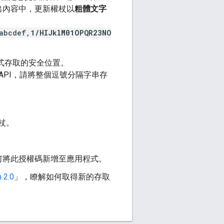
出內容中，更新權杖以
粗體文字
abcdef,
1/HIJklM01OPQR23NO
式存取的安全位置。
360 API，請將整個逗號分隔字串存
權杖。
何將此授權碼新增至應用程式。
2.0
」，瞭解如何取得新的存取