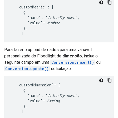
   'customMetric': [

      {

        'name': '
friendly-name
',

        'value': 
Number
      },

     ]
Para fazer o upload de dados para uma variável
personalizada do Floodlight de
dimensão
, inclua o
seguinte campo em uma
Conversion.insert()
ou
Conversion.update()
solicitação:
   'customDimension': [

      {

        'name': '
friendly-name
',

        'value': 
String
      },

     ]