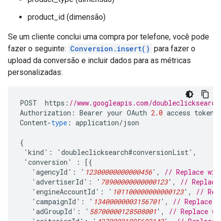
product_id (dimensão)
Se um cliente conclui uma compra por telefone, você pode
fazer o seguinte:
Conversion.insert()
para fazer o
upload da conversão e incluir dados para as métricas
personalizadas:
POST
https
:
//www.googleapis.com/doubleclicksearch
Authorization
:
Bearer
your
OAuth
2.0
access
token
Content
-
type
:
application
/
json
{
'
kind
'
:
'
doubleclicksearch
#
conversionList
'
,
'
conversion
'
:
[{
'
agencyId
'
:
'
12300000000000456
'
,
// Replace wit
'
advertiserId
'
:
'
78900000000000123
'
,
// Replace
'
engineAccountId
'
:
'
101100000000000123
'
,
// Rep
'
campaignId
'
:
'
13400000003156701
'
,
// Replace w
'
adGroupId
'
:
'
58700000128508001
'
,
// Replace wi