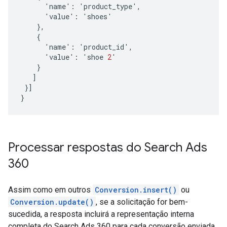
'
name
'
:
'
product_type
'
,
'
value
'
:
'
shoes
'
},
{
'
name
'
:
'
product_id
'
,
'
value
'
:
'
shoe
2
'
}
]
}]
}
Processar respostas do Search Ads
360
Assim como em outros
Conversion.insert()
ou
Conversion.update()
, se a solicitação for bem-
sucedida, a resposta incluirá a representação interna
completa do Search Ads 360 para cada conversão enviada.