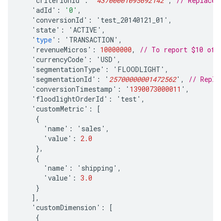
'
criterionId
'
:
'
43700001095692142
'
,
// Replace 
'
adId
'
:
'0'
,
'
conversionId
'
:
'
test_20140121_01
'
,
'
state
'
:
'
ACTIVE
'
,
'
type
'
:
'
TRANSACTION
'
,
'
revenueMicros
'
:
10000000
,
// To report $10 of 
'
currencyCode
'
:
'
USD
'
,
'
segmentationType
'
:
'
FLOODLIGHT
'
,
'
segmentationId
'
:
'
25700000001472562
'
,
// Repla
'
conversionTimestamp
'
:
'
1390073000011
'
,
'
floodlightOrderId
'
:
'
test
'
,
'
customMetric
'
:
[
{
'
name
'
:
'
sales
'
,
'
value
'
:
2.0
},
{
'
name
'
:
'
shipping
'
,
'
value
'
:
3.0
}
],
'
customDimension
'
:
[
{