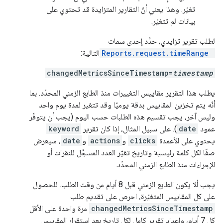
تغيّر. وهذا يعني أنّ التقارير المتزايدة قد تحتوي على
بيانات لم تتغيّر.
لطلب تقرير تزايدي، حدِّد إحدى سمات
Reports.request.timeRange
التالية:
changedMetricsSinceTimestamp=
timestamp
يطلب هذا التقرير مقاييس التغييرات منذ الطابع الزمني المحدّد. بما
أنّه يتم تخزين المقاييس بدقة يوميًا وقد تتغير لمدة يوم واحد
وليس آخر، يجب تقسيم هذه الطلبات حسب اليوم (يجب أن يتوفّر
عمود
date
). على سبيل المثال، إذا كان تقرير
keyword
يحتوي على الأعمدة
clicks
و
actions
و
date
، سيعرض
صفًا لكل كلمة رئيسية وتاريخ تغيّر العدد المسجَّل للنقرات أو
الإجراءات منذ الطابع الزمني المحدّد.
يجب ألا يكون الطابع الزمني قبل 8 أيام من وقت الطلب. للحصول
على كل المقاييس المتغيّرة، احرص على تقديم طلب
changedMetricsSinceTimestamp
مرة واحدة على الأقل
كل 7 أيام، وإعداد تقرير كامل لكل تاريخ بعد استقرار المقاييس