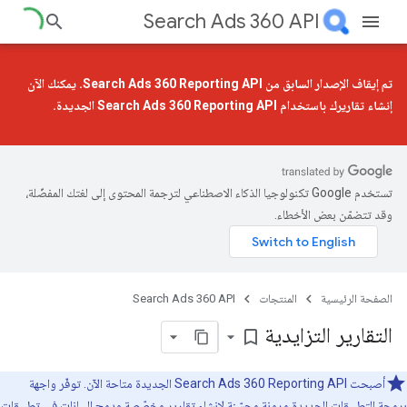
Search Ads 360 API
تم إيقاف الإصدار السابق من Search Ads 360 Reporting API. يمكنك الآن
إنشاء تقاريرك باستخدام
Search Ads 360 Reporting API الجديدة
.
تستخدم Google تكنولوجيا الذكاء الاصطناعي لترجمة المحتوى إلى لغتك المفضّلة،
وقد تتضمّن بعض الأخطاء.
الصفحة الرئيسية
المنتجات
Search Ads 360 API
التقارير التزايدية
bookmark_border
أصبحت Search Ads 360 Reporting API الجديدة متاحة الآن. توفّر واجهة
برمجة التطبيقات الجديدة مرونة محسّنة لإنشاء تقارير مخصّصة ودمج البيانات في تطبيقات