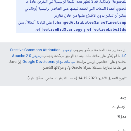
للمجموعة الإعلانية، قد لا تظهر هذه الكلمة الرئيسية في التقرير. عادةً ما
تحتوي أعمدة السمات التي تعتمد قيمتها على العناصر الرئيسية (وبالتالي
يمكن أن تتغيّر بدون الاطّلاع عليها من خلال تقارير
changedAttributesSinceTimestamp
) على البادئة "فعالة"، مثل
effectiveLabelIds
أو
effectiveBidStartegy
.
إنّ محتوى هذه الصفحة مرخّص بموجب
ترخيص Creative Commons Attribution
4.0‏
ما لم يُنصّ على خلاف ذلك، ونماذج الرموز مرخّصة بموجب
ترخيص Apache 2.0‏
.
للاطّلاع على التفاصيل، يُرجى مراجعة
سياسات موقع Google Developers‏
. إنّ Java
هي علامة تجارية مسجَّلة لشركة Oracle و/أو شركائها التابعين.
تاريخ التعديل الأخير: 2023-12-14 (حسب التوقيت العالمي المتفَّق عليه)
ربط
الإشعارات
مدوّنة