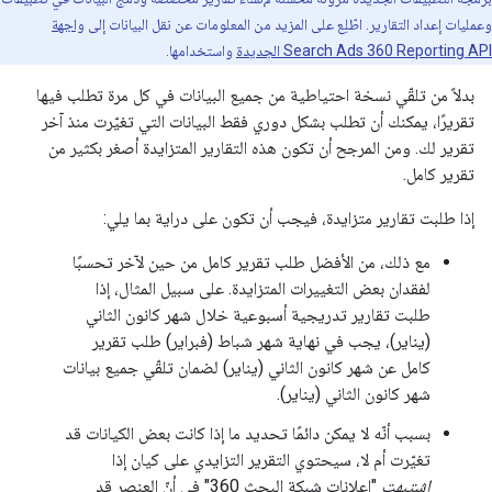
وعمليات إعداد التقارير. اطّلِع على المزيد من المعلومات عن نقل البيانات إلى
واجهة
Search Ads 360 Reporting API الجديدة
واستخدامها.
بدلاً من تلقّي نسخة احتياطية من جميع البيانات في كل مرة تطلب فيها
تقريرًا، يمكنك أن تطلب بشكل دوري فقط البيانات التي تغيّرت منذ آخر
تقرير لك. ومن المرجح أن تكون هذه التقارير المتزايدة أصغر بكثير من
تقرير كامل.
إذا طلبت تقارير متزايدة، فيجب أن تكون على دراية بما يلي:
مع ذلك، من الأفضل طلب تقرير كامل من حين لآخر تحسبًا
لفقدان بعض التغييرات المتزايدة. على سبيل المثال، إذا
طلبت تقارير تدريجية أسبوعية خلال شهر كانون الثاني
(يناير)، يجب في نهاية شهر شباط (فبراير) طلب تقرير
كامل عن شهر كانون الثاني (يناير) لضمان تلقّي جميع بيانات
شهر كانون الثاني (يناير).
بسبب أنّه لا يمكن دائمًا تحديد ما إذا كانت بعض الكيانات قد
تغيّرت أم لا، سيحتوي التقرير التزايدي على كيان إذا
اشتبهت
"إعلانات شبكة البحث 360" في أنّ العنصر قد