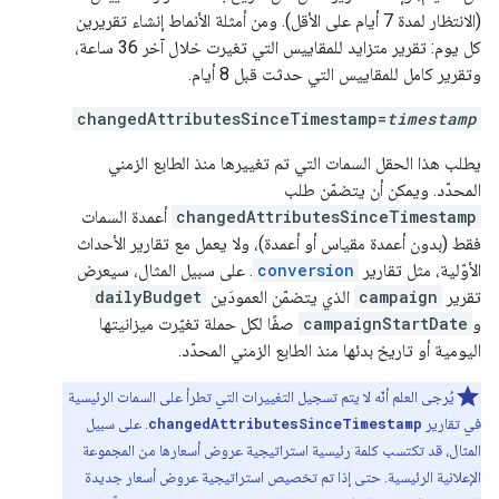
(الانتظار لمدة 7 أيام على الأقل). ومن أمثلة الأنماط إنشاء تقريرين
كل يوم: تقرير متزايد للمقاييس التي تغيرت خلال آخر 36 ساعة،
وتقرير كامل للمقاييس التي حدثت قبل 8 أيام.
changedAttributesSinceTimestamp=
timestamp
يطلب هذا الحقل السمات التي تم تغييرها منذ الطابع الزمني
المحدّد. ويمكن أن يتضمّن طلب
changedAttributesSinceTimestamp
أعمدة السمات
فقط (بدون أعمدة مقياس أو أعمدة)، ولا يعمل مع تقارير الأحداث
الأوّلية، مثل تقارير
conversion
. على سبيل المثال، سيعرض
تقرير
campaign
الذي يتضمّن العمودَين
dailyBudget
و
campaignStartDate
صفًا لكل حملة تغيّرت ميزانيتها
اليومية أو تاريخ بدئها منذ الطابع الزمني المحدّد.
يُرجى العلم أنّه لا يتم تسجيل التغييرات التي تطرأ على السمات الرئيسية
في تقارير
changedAttributesSinceTimestamp
. على سبيل
المثال، قد تكتسب كلمة رئيسية استراتيجية عروض أسعارها من المجموعة
الإعلانية الرئيسية. حتى إذا تم تخصيص استراتيجية عروض أسعار جديدة