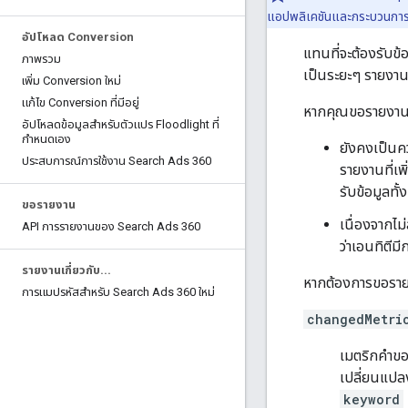
แอปพลิเคชันและกระบวนการราย
อัปโหลด Conversion
แทนที่จะต้องรับข้
ภาพรวม
เป็นระยะๆ รายงานท
เพิ่ม Conversion ใหม่
แก้ไข Conversion ที่มีอยู่
หากคุณขอรายงานเพ
อัปโหลดข้อมูลสําหรับตัวแปร Floodlight ที่
กําหนดเอง
ยังคงเป็นคว
ประสบการณ์การใช้งาน Search Ads 360
รายงานที่เพ
รับข้อมูลท
ขอรายงาน
เนื่องจากไม
API การรายงานของ Search Ads 360
ว่าเอนทิตีม
รายงานเกี่ยวกับ
.
.
.
หากต้องการขอรายงา
การแมปรหัสสําหรับ Search Ads 360 ใหม่
changedMetri
เมตริกคำขอท
เปลี่ยนแปลง
keyword