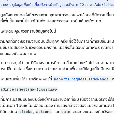
งาน ดูข้อมูลเพิ่มเติมเกี่ยวกับการย้ายข้อมูลรวมถึงการใช้
Search Ads 360 Repor
อมูลทั้งหมดทุกครั้งที่ขอรายงาน คุณสามารถขอเฉพาะข้อมูลที่มีการเปลี่ย
ี่เพิ่มขึ้นเหล่านี้มีแนวโน้มที่จะน้อยกว่ารายงานฉบับเต็มอย่างมาก
ิ่มเติม คุณควรทราบข้อมูลต่อไปนี้
ามคิดที่ดีที่จะขอรายงานฉบับเต็มทุกๆ ครั้งเผื่อไว้ในกรณีที่การเปลี่ย
ิ่มขึ้นรายสัปดาห์ในช่วงเดือนมกราคม เมื่อถึงสิ้นเดือนกุมภาพันธ์ คุณค
ั้งหมดของเดือนมกราคม
่สามารถระบุได้ว่าเอนทิตีบางรายการมีการเปลี่ยนแปลงหรือไม่ รายงานส่ว
ีการเปลี่ยนแปลง ซึ่งหมายความว่ารายงานส่วนเพิ่มอาจมีข้อมูลที่ไม่มีการเ
นส่วนเพิ่ม ให้ระบุพร็อพเพอร์ตี้
Reports.request.timeRange
อ
csSinceTimestamp=
timestamp
ี่มีการเปลี่ยนแปลงนับตั้งแต่การประทับเวลาที่ระบุ เนื่องจากเมตริกจะไ
เป็นเวลา 1 วันแต่ไม่เปลี่ยนแปลง คำขอดังกล่าวจึงต้องแบ่งกลุ่มตามวัน 
ที่มีคอลัมน์
clicks
,
actions
และ
date
จะแสดงแถวของคีย์เวิร์ดแต