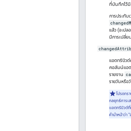
ที่บันทึกไว้
การประทับเว
changedM
แล้ว (จะปลอ
มีการเปลี่ย
changedAttri
แอตทริบิวต์
คอลัมน์แอตท
รายงาน
ca
รายวันหรือวั
โปรดทรา
กลยุทธ์การเส
แอตทริบิวต์ที
คำนำหน้าว่า "