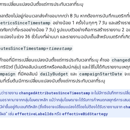
มีการเปลี่ยนแปลงนับตั้งแต่การประทับเวลาที่ระบุ
ลาต้องไม่อยู่ก่อนเวลาส่งคำขอมากกว่า 8 วัน หากต้องการบันทึกเมตริกท
etricsSinceTimestamp
อย่างน้อย 1 ครั้งในทุกๆ 7 วัน และสร้างราย
ดภัยกว่าที่จะรออย่างน้อย 7 วัน) รูปแบบตัวอย่างคือการสร้างรายงาน 2 ฉบับท
นแปลงในช่วง 36 ชั่วโมงที่ผ่านมา และรายงานฉบับเต็มสำหรับเมตริกที่เกิดขึ
butesSinceTimestamp=
timestamp
คำขอที่มีการเปลี่ยนแปลงนับตั้งแต่การประทับเวลาที่ระบุ คำขอ
changed
ริบิวต์ (ไม่มีคอลัมน์เมตริกหรือคอลัมน์กลุ่ม) และใช้ไม่ได้กับรายงานเห
mpaign
ที่มีคอลัมน์
dailyBudget
และ
campaignStartDate
จะ
นที่เริ่มต้นมีการเปลี่ยนแปลงนับตั้งแต่การประทับเวลาที่ระบุ
บว่ารายงาน
changedAttributesSinceTimestamp
จะไม่มีการบันทึกการเปลี่
นอราคามาจากกลุ่มโฆษณาหลัก แม้ว่ากลุ่มโฆษณาจะได้รับการกำหนดกลยุทธ์การเสนอราค
่มีค่าขึ้นอยู่กับเอนทิตีหลัก (ซึ่งจึงอาจเปลี่ยนแปลงได้โดยไม่ต้องได้รับรายงานจาก
ch
มีผล" เช่น
effectiveLabelIds
หรือ
effectiveBidStartegy