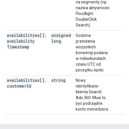
na segmenty (np.
nazwa aktywności
Floodlight
DoubleClick
Search).
availabilities[]
.
unsigned
Godzina
availability
long
przesłania
Timestamp
wszystkich
konwersji podana
w milisekundach
czasu UTC od
początku epoki.
availabilities[]
.
string
Nowy
customer
Id
identyfikator
klienta Search
Ads 360. Musi to
być podrzędne
konto menedżera.