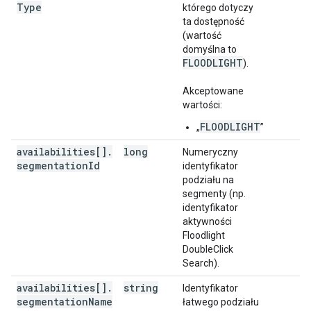
Type
którego dotyczy
ta dostępność
(wartość
domyślna to
FLOODLIGHT
).
Akceptowane
wartości:
FLOODLIGHT
„
”
availabilities[]
.
long
Numeryczny
segmentation
Id
identyfikator
podziału na
segmenty (np.
identyfikator
aktywności
Floodlight
DoubleClick
Search).
availabilities[]
.
string
Identyfikator
segmentation
Name
łatwego podziału