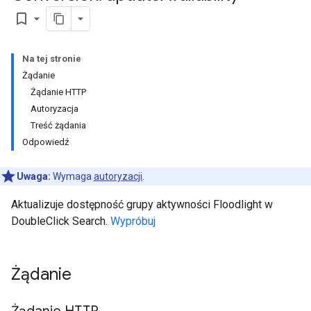
bookmark_border
Na tej stronie
Żądanie
Żądanie HTTP
Autoryzacja
Treść żądania
Odpowiedź
Uwaga:
Wymaga
autoryzacji
.
Aktualizuje dostępność grupy aktywności Floodlight w
DoubleClick Search.
Wypróbuj
Żądanie