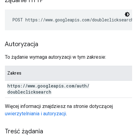
Żądanie HTTP
POST https://www.googleapis.com/doubleclicksearch/
Autoryzacja
To żądanie wymaga autoryzacji w tym zakresie:
Zakres
https:
/
/
www
.
googleapis
.
com
/
auth
/
doubleclicksearch
Więcej informacji znajdziesz na stronie dotyczącej
uwierzytelniania i autoryzacji
.
Treść żądania