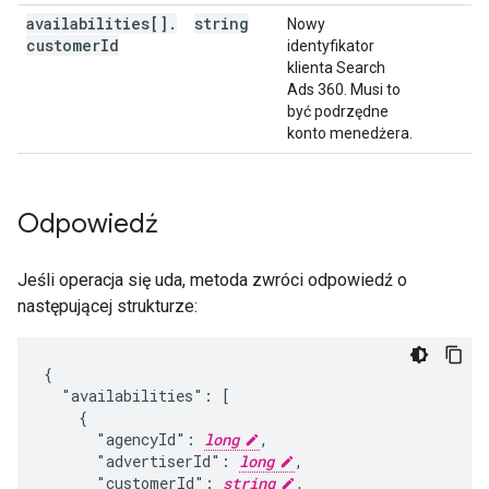
availabilities[]
.
string
Nowy
customer
Id
identyfikator
klienta Search
Ads 360. Musi to
być podrzędne
konto menedżera.
Odpowiedź
Jeśli operacja się uda, metoda zwróci odpowiedź o
następującej strukturze:
{

  "availabilities": [

    {

      "agencyId": 
long
,

      "advertiserId": 
long
,

      "customerId": 
string
,
