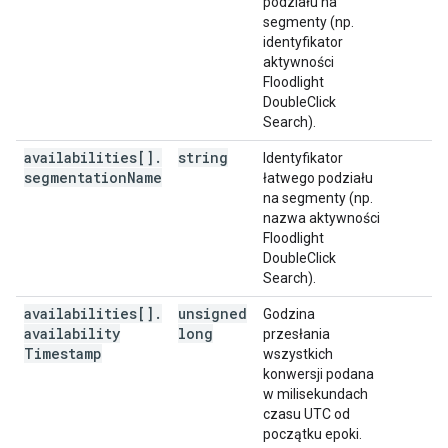
podziału na
segmenty (np.
identyfikator
aktywności
Floodlight
DoubleClick
Search).
availabilities[]
.
string
Identyfikator
segmentation
Name
łatwego podziału
na segmenty (np.
nazwa aktywności
Floodlight
DoubleClick
Search).
availabilities[]
.
unsigned
Godzina
availability
long
przesłania
Timestamp
wszystkich
konwersji podana
w milisekundach
czasu UTC od
początku epoki.