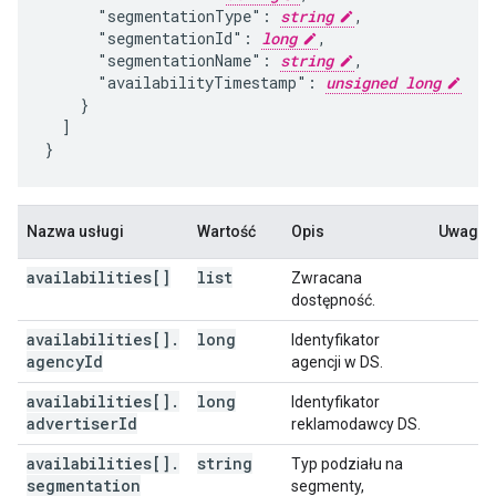
      "segmentationType": 
string
,

      "segmentationId": 
long
,

      "segmentationName": 
string
,

      "availabilityTimestamp": 
unsigned long
    }

  ]

}
Nazwa usługi
Wartość
Opis
Uwagi
availabilities[]
list
Zwracana
dostępność.
availabilities[]
.
long
Identyfikator
agency
Id
agencji w DS.
availabilities[]
.
long
Identyfikator
advertiser
Id
reklamodawcy DS.
availabilities[]
.
string
Typ podziału na
segmentation
segmenty,