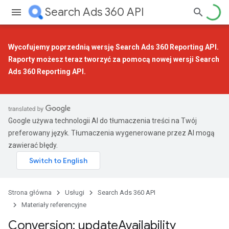
Search Ads 360 API
Wycofujemy poprzednią wersję Search Ads 360 Reporting API.
Raporty możesz teraz tworzyć za pomocą
nowej wersji Search
Ads 360 Reporting API
.
Google używa technologii AI do tłumaczenia treści na Twój
preferowany język. Tłumaczenia wygenerowane przez AI mogą
zawierać błędy.
Strona główna
Usługi
Search Ads 360 API
Materiały referencyjne
Conversion: update
Availability