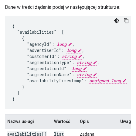
Dane w treści żądania podaj w następującej strukturze:
{

  "availabilities": [

    {

      "agencyId": 
long
,

      "advertiserId": 
long
,

      "customerId": 
string
,

      "segmentationType": 
string
,

      "segmentationId": 
long
,

      "segmentationName": 
string
,

      "availabilityTimestamp": 
unsigned long
    }

  ]

}
Nazwa usługi
Wartość
Opis
Uwagi
availabilities[]
list
Żądana