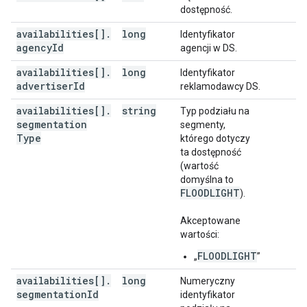
dostępność.
availabilities[]
.
long
Identyfikator
agency
Id
agencji w DS.
availabilities[]
.
long
Identyfikator
advertiser
Id
reklamodawcy DS.
availabilities[]
.
string
Typ podziału na
segmentation
segmenty,
Type
którego dotyczy
ta dostępność
(wartość
domyślna to
FLOODLIGHT
).
Akceptowane
wartości:
FLOODLIGHT
„
”
availabilities[]
.
long
Numeryczny
segmentation
Id
identyfikator