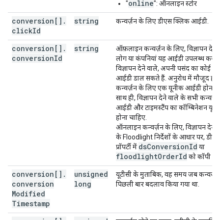
online
"
": ऑनलाइन स्टोर
conversion[]
.
string
कन्वर्ज़न के लिए डीएस क्लिक आईडी.
click
Id
conversion[]
.
string
ऑफ़लाइन कन्वर्ज़न के लिए, विज्ञापन देने 
conversion
Id
लोग या कंपनियां यह आईडी उपलब्ध कराती 
विज्ञापन देने वाले, अपनी पसंद का कोई भी
आईडी डाल सकते हैं. अनुरोध में मौजूद हर
कन्वर्ज़न के लिए एक यूनीक आईडी होना च
साथ ही, विज्ञापन देने वाले के सभी कन्वर्ज़न 
आईडी और टाइमस्टैंप का कॉम्बिनेशन यून
होना चाहिए.
ऑनलाइन कन्वर्ज़न के लिए, विज्ञापन देने व
के Floodlight निर्देशों के आधार पर, डीए
ds
Conversion
Id
प्रॉपर्टी में
या
floodlight
Order
Id
को कॉपी करत
conversion[]
.
unsigned
यूटीसी के मुताबिक, वह समय जब कन्वर्ज़न 
conversion
long
पिछली बार बदलाव किया गया था.
Modified
Timestamp