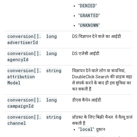
"storeId"
:
string
,
DENIED
"
"
"deviceType"
:
string
,
"adUserDataConsent"
:
string
GRANTED
,
"
"
"sessionAttributesEncoded"
:
bytes
UNKNOWN
"
"
]
conversion[]
.
long
DS विज्ञापन देने वाले का आईडी.
}
advertiser
Id
conversion[]
.
long
DS एजेंसी आईडी.
agency
Id
conversion[]
.
string
विज्ञापन देने वाले लोग या कंपनियां,
attribution
DoubleClick Search की ग्राहक सहायत
Model
से संपर्क करने के बाद ही इस सुविधा का इस
कर सकती हैं.
conversion[]
.
long
डीएस कैंपेन आईडी.
campaign
Id
conversion[]
.
string
प्रॉडक्ट के लिए बिक्री चैनल. ये वैल्यू डाली 
channel
सकती हैं:
local
"
": दुकान