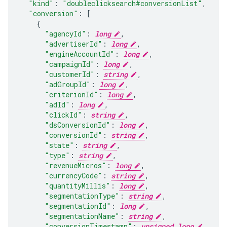
"kind"
:
"doubleclicksearch#conversionList"
,
"conversion"
:
[
"agencyId"
:
long
,
"advertiserId"
:
long
,
"engineAccountId"
:
long
,
"campaignId"
:
long
,
"customerId"
:
string
,
"adGroupId"
:
long
,
"criterionId"
:
long
,
"adId"
:
long
,
"clickId"
:
string
,
"dsConversionId"
:
long
,
"conversionId"
:
string
,
"state"
:
string
,
"type"
:
string
,
"revenueMicros"
:
long
,
"currencyCode"
:
string
,
"quantityMillis"
:
long
,
"segmentationType"
:
string
,
"segmentationId"
:
long
,
"segmentationName"
:
string
,
"conversionTimestamp"
:
unsigned long
,