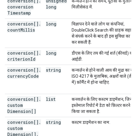
conversion[]
.
unsigned
कन्वर्ज़न होने का समय, यूटीसी के मुताबिक
conversion
long
मिलीसेकंड में.
Timestamp
conversion[]
.
long
विज्ञापन देने वाले लोग या कंपनियां,
count
Millis
DoubleClick Search की ग्राहक सहायत
से संपर्क करने के बाद ही इस सुविधा का इस
कर सकती हैं.
conversion[]
.
long
डीएस के लिए तय की गई शर्त (कीवर्ड) का
criterion
Id
आईडी.
conversion[]
.
string
कन्वर्ज़न से होने वाली आय की मुद्रा का क
currency
Code
ISO 4217 के मुताबिक, अक्षरों वाले (तीन व
में) फ़ॉर्मैट में होना चाहिए.
conversion[]
.
list
कनवर्ज़न के लिए कस्टम डाइमेंशन, जिनक
custom
इस्तेमाल रिपोर्ट में डेटा को फ़िल्टर करने क
Dimension[]
किया जा सकता है.
conversion[]
.
string
कस्टम डाइमेंशन का नाम.
custom
Dimension[]
.