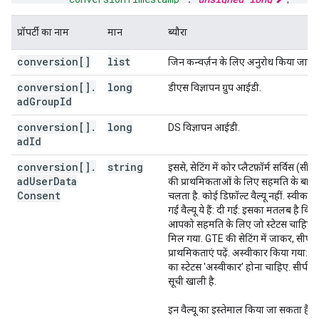
"conversionModifiedTimestamp"
:
unsigned long
"floodlightOrderId"
:
string
,
प्रॉपर्टी का नाम
मान
ब्यौरा
"customMetric"
:
[
conversion[]
list
जिन कन्वर्ज़न के लिए अनुरोध किया जा रहा
"name"
:
string
,
"value"
:
double
conversion[]
.
long
डीएस विज्ञापन ग्रुप आईडी.
ad
Group
Id
],
conversion[]
"customDimension"
.
long
:
[
DS विज्ञापन आईडी.
ad
Id
"name"
:
string
,
conversion[]
.
string
इससे, सेटिंग में कोर प्लैटफ़ॉर्म सर्विस (सी
"value"
:
string
ad
User
Data
की प्राथमिकताओं के लिए सहमति के बारे मे
Consent
चलता है. कोई डिफ़ॉल्ट वैल्यू नहीं. स्वीकार
],
गई वैल्यू ये हैं: दी गई: इसका मतलब है कि
"countMillis"
:
long
,
आपको सहमति के लिए जो स्टेटस चाहिए 
"attributionModel"
:
string
,
मिल गया. GTE की सेटिंग में जाकर, सीपी
"productGroupId"
:
long
,
प्राथमिकताएं पढ़ें. अस्वीकार किया गया: 
"inventoryAccountId"
:
long
,
का स्टेटस 'अस्वीकार' होना चाहिए. सीपी
"productId"
:
string
,
सूची खाली है.
"productCountry"
:
string
,
"productLanguage"
:
string
,
इन वैल्यू का इस्तेमाल किया जा सकता है:
"channel"
:
string
,