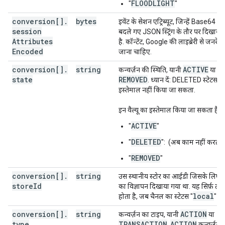
FLOODLIGHT
"
"
conversion[]
.
bytes
इवेंट के सेशन एट्रिब्यूट, जिन्हें Base64 कोड
session
बदले गए JSON स्ट्रिंग के तौर पर दिखाया
Attributes
है. कॉन्टेंट, Google की लाइब्रेरी से जनरेट
Encoded
जाना चाहिए.
conversion[]
.
string
ACTIVE
कन्वर्ज़न की स्थिति, यानी
या
state
REMOVED
. ध्यान दें: DELETED स्टेटस क
इस्तेमाल नहीं किया जा सकता.
इन वैल्यू का इस्तेमाल किया जा सकता है:
ACTIVE
"
"
DELETED
"
": (अब काम नहीं करता)
REMOVED
"
"
conversion[]
.
string
उस स्थानीय स्टोर का आईडी जिसके लिए प्
store
Id
का विज्ञापन दिखाया गया था. यह सिर्फ़ तब 
local
होता है, जब चैनल का स्टेटस "
" हो
conversion[]
.
string
ACTION
कन्वर्ज़न का टाइप, यानी
या
type
TRANSACTION
ACTION
.
कन्वर्ज़न,