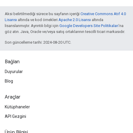
Aksi belirtilmediği sürece bu sayfanın içeriği
Creative Commons Atıf 4.0
Lisansı
altında ve kod örnekleri
Apache 2.0 Lisansı
altında
lisanslanmıştır. Ayrıntılı bilgi için
Google Developers Site Politikaları
'na
göz atın. Java, Oracle ve/veya satış ortaklarının tescilli ticari markasıdır.
Son güncelleme tarihi: 2024-08-20 UTC.
Bağlan
Duyurular
Blog
Araçlar
Kütüphaneler
API Gezgini
Ürün Bilgisi