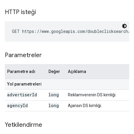
HTTP isteği
GET https://www.googleapis.com/doubleclicksearch/v
Parametreler
Parametre adı
Değer
Açıklama
Yol parametreleri
advertiser
Id
long
Reklamverenin DS kimliği.
agency
Id
long
Ajansın DS kimliği.
Yetkilendirme