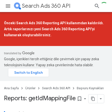
Search Ads 360 API
Önceki Search Ads 360 Reporting API kullanımdan kaldırıldı.
Artık raporlarınızı
yeni Search Ads 360 Reporting API
'yi
kullanarak oluşturabilirsiniz.
Google, içerikleri tercih ettiğiniz dile çevirmek için yapay zeka
teknolojisini kullanır. Yapay zeka çevirilerinde hata olabilir.
Ana Sayfa
Ürünler
Search Ads 360 API
Başvuru Kaynakları
Reports: get
Id
Mapping
File
bookmark_border